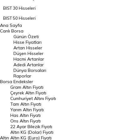
BIST 30 Hisseleri
BIST 50 Hisseleri
Ana Sayfa
BIST 100 Hisseleri
Canlı Borsa
Günün Özeti
En Çok Artan Hisseler
Hisse Fiyatları
Artan Hisseler
En Çok Düşen Hisseler
Düşen Hisseler
Hacmi Artanlar
Hacmi Artanlar
Adedi Artanlar
Geçmiş Kapanışlar
Dünya Borsaları
Raporlar
Dünya Borsaları
Borsa
Endeksler
Gram Altın Fiyatı
Raporlar
Çeyrek Altın Fiyatı
Endeksler
Cumhuriyet Altını Fiyatı
Tam Altın Fiyatı
Yarım Altın Fiyatı
DÖVİZ
Has Altın Fiyatı
Ons Altın Fiyatı
Döviz Kuru
22 Ayar Bilezik Fiyatı
Dolar Kuru
Altın KG (Dolar) Fiyatı
Altın
Altın KG (Euro) Fiyatı