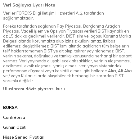
Veri Sağlayıcı Uyarı Notu
Veriler FOREKS Bilgi İletişim Hizmetleri A.Ş. tarafından
sağlanmaktadır.
Foreks tarafından sağlanan Pay Piyasası, Borçlanma Araçları
Piyasası, Vadeli İşlem ve Opsiyon Piyasası verileri BIST kaynaklı en
az 15 dakika gecikmeli verilerdir. BIST isim ve logosu Koruma Marka
Belgesi altında korunmakta olup izinsiz kullanılamaz, iktibas
edilemez, değiştirilemez. BIST ismi altında açıklanan tüm belgelerin
telif hakları tamamen BIST'ye ait olup, tekrar yayınlanamaz. BIST,
verinin sekansı, doğruluğu ve tamlığı konusunda herhangi bir garanti
vermez. Veri yayınında oluşabilecek aksaklıklar, verinin ulaşmaması,
gecikmesi, eksik ulaşması, yanlış olması, veri yayın sistemindeki
perfomansın düşmesi veya kesintili olması gibi hallerde Alıcı, Alt Alıcı
ve / veya Kullanıcılarda oluşabilecek herhangi bir zarardan BIST
sorumlu değildir.
Uluslarası döviz piyasası kuru
BORSA
Canlı Borsa
Günün Özeti
Hisse Senedi Fiyatları