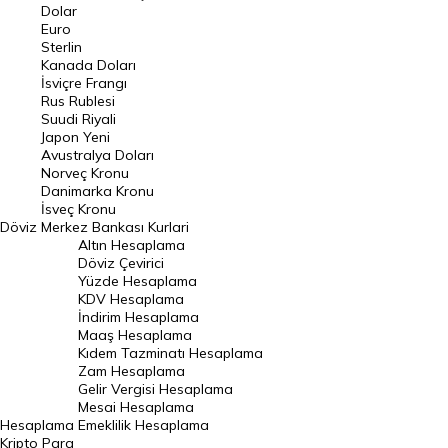
Euro Kuru
Dolar
Euro
Pound Kuru
Sterlin
Kanada Doları
Frank Kuru
İsviçre Frangı
Riyal Kuru
Rus Rublesi
Suudi Riyali
Avustralya Doları
Japon Yeni
Avustralya Doları
Danimarka Kronu Kuru
Norveç Kronu
Danimarka Kronu
Kanada Doları Kuru
İsveç Kronu
Döviz
Merkez Bankası Kurlari
Norveç Kronu Kuru
Altın Hesaplama
İsveç Kronu Kuru
Döviz Çevirici
Yüzde Hesaplama
Japon Yeni Kuru
KDV Hesaplama
İndirim Hesaplama
Serbest Piyasa Döviz Kurları
Maaş Hesaplama
Kıdem Tazminatı Hesaplama
Merkez Bankası Döviz Kurları
Zam Hesaplama
Gelir Vergisi Hesaplama
ALTIN
Mesai Hesaplama
Hesaplama
Emeklilik Hesaplama
Altın Fiyatları
Kripto Para