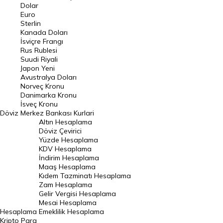
Euro Kuru
Dolar
Euro
Pound Kuru
Sterlin
Kanada Doları
Frank Kuru
İsviçre Frangı
Riyal Kuru
Rus Rublesi
Suudi Riyali
Avustralya Doları
Japon Yeni
Avustralya Doları
Danimarka Kronu Kuru
Norveç Kronu
Danimarka Kronu
Kanada Doları Kuru
İsveç Kronu
Döviz
Merkez Bankası Kurlari
Norveç Kronu Kuru
Altın Hesaplama
İsveç Kronu Kuru
Döviz Çevirici
Yüzde Hesaplama
Japon Yeni Kuru
KDV Hesaplama
İndirim Hesaplama
Serbest Piyasa Döviz Kurları
Maaş Hesaplama
Kıdem Tazminatı Hesaplama
Merkez Bankası Döviz Kurları
Zam Hesaplama
Gelir Vergisi Hesaplama
ALTIN
Mesai Hesaplama
Hesaplama
Emeklilik Hesaplama
Altın Fiyatları
Kripto Para