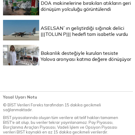
DOA makinelerine bırakılan atıkların geri
dönüşüm yolculuğu görüntülendi
ASELSAN`ın geliştirdiği sığınak delici
|||TOLUN P||| hedefi tam isabetle vurdu
Bakanlık desteğiyle kurulan tesiste
Yalova aronyası katma değere dönüşüyor
Yasal Uyarı Notu
© BİST Verileri Foreks tarafından 15 dakika gecikmeli
sağlanmaktadır.
BIST piyasalarında oluşan tüm verilere ait telif hakları tamamen
BIST'e ait olup, bu veriler tekrar yayınlanamaz. Pay Piyasası,
Borçlanma Araçları Piyasası, Vadeli İşlem ve Opsiyon Piyasası
verileri BIST kaynaklı en az 15 dakika gecikmeli verilerdir.