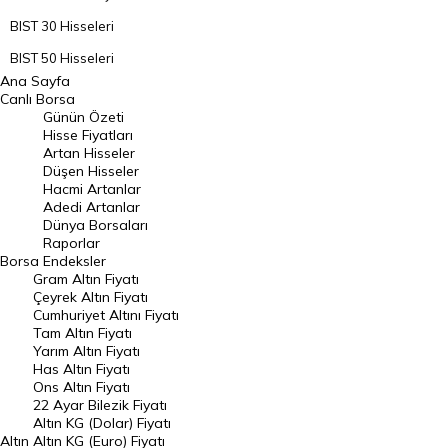
BIST 30 Hisseleri
BIST 50 Hisseleri
Ana Sayfa
BIST 100 Hisseleri
Canlı Borsa
Günün Özeti
En Çok Artan Hisseler
Hisse Fiyatları
Artan Hisseler
En Çok Düşen Hisseler
Düşen Hisseler
Hacmi Artanlar
Hacmi Artanlar
Adedi Artanlar
Geçmiş Kapanışlar
Dünya Borsaları
Raporlar
Dünya Borsaları
Borsa
Endeksler
Gram Altın Fiyatı
Raporlar
Çeyrek Altın Fiyatı
Endeksler
Cumhuriyet Altını Fiyatı
Tam Altın Fiyatı
Yarım Altın Fiyatı
DÖVİZ
Has Altın Fiyatı
Ons Altın Fiyatı
Döviz Kuru
22 Ayar Bilezik Fiyatı
Dolar Kuru
Altın KG (Dolar) Fiyatı
Altın
Altın KG (Euro) Fiyatı