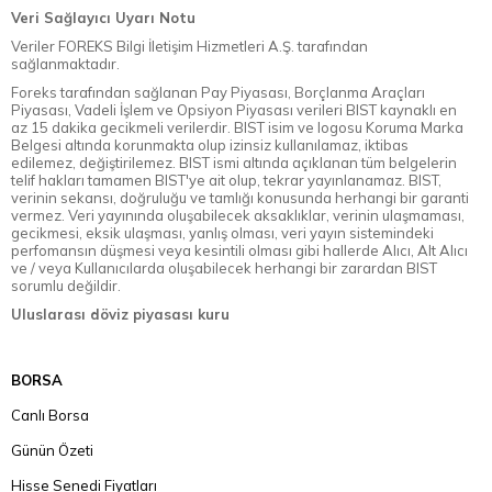
Veri Sağlayıcı Uyarı Notu
Veriler FOREKS Bilgi İletişim Hizmetleri A.Ş. tarafından
sağlanmaktadır.
Foreks tarafından sağlanan Pay Piyasası, Borçlanma Araçları
Piyasası, Vadeli İşlem ve Opsiyon Piyasası verileri BIST kaynaklı en
az 15 dakika gecikmeli verilerdir. BIST isim ve logosu Koruma Marka
Belgesi altında korunmakta olup izinsiz kullanılamaz, iktibas
edilemez, değiştirilemez. BIST ismi altında açıklanan tüm belgelerin
telif hakları tamamen BIST'ye ait olup, tekrar yayınlanamaz. BIST,
verinin sekansı, doğruluğu ve tamlığı konusunda herhangi bir garanti
vermez. Veri yayınında oluşabilecek aksaklıklar, verinin ulaşmaması,
gecikmesi, eksik ulaşması, yanlış olması, veri yayın sistemindeki
perfomansın düşmesi veya kesintili olması gibi hallerde Alıcı, Alt Alıcı
ve / veya Kullanıcılarda oluşabilecek herhangi bir zarardan BIST
sorumlu değildir.
Uluslarası döviz piyasası kuru
BORSA
Canlı Borsa
Günün Özeti
Hisse Senedi Fiyatları