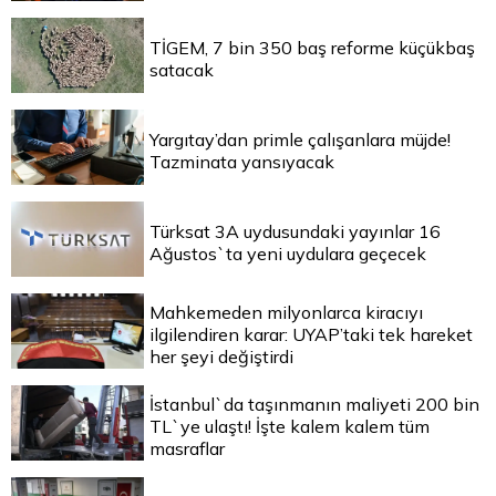
TİGEM, 7 bin 350 baş reforme küçükbaş
satacak
Yargıtay’dan primle çalışanlara müjde!
Tazminata yansıyacak
Türksat 3A uydusundaki yayınlar 16
Ağustos`ta yeni uydulara geçecek
Mahkemeden milyonlarca kiracıyı
ilgilendiren karar: UYAP’taki tek hareket
her şeyi değiştirdi
İstanbul`da taşınmanın maliyeti 200 bin
TL`ye ulaştı! İşte kalem kalem tüm
masraflar