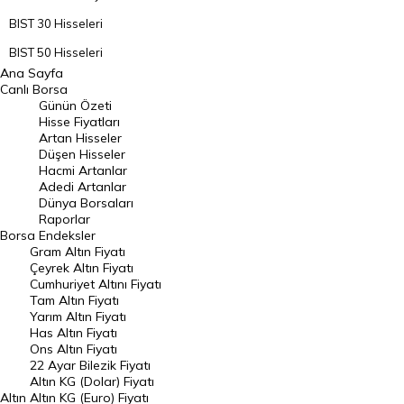
BIST 30 Hisseleri
BIST 50 Hisseleri
Ana Sayfa
BIST 100 Hisseleri
Canlı Borsa
Günün Özeti
En Çok Artan Hisseler
Hisse Fiyatları
Artan Hisseler
En Çok Düşen Hisseler
Düşen Hisseler
Hacmi Artanlar
Hacmi Artanlar
Adedi Artanlar
Geçmiş Kapanışlar
Dünya Borsaları
Raporlar
Dünya Borsaları
Borsa
Endeksler
Gram Altın Fiyatı
Raporlar
Çeyrek Altın Fiyatı
Endeksler
Cumhuriyet Altını Fiyatı
Tam Altın Fiyatı
Yarım Altın Fiyatı
DÖVİZ
Has Altın Fiyatı
Ons Altın Fiyatı
Döviz Kuru
22 Ayar Bilezik Fiyatı
Dolar Kuru
Altın KG (Dolar) Fiyatı
Altın
Altın KG (Euro) Fiyatı