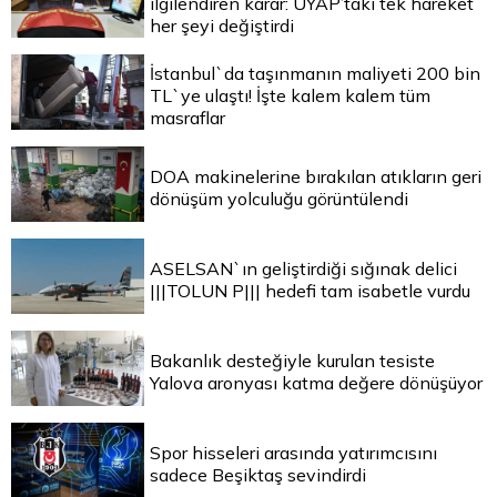
ilgilendiren karar: UYAP’taki tek hareket
her şeyi değiştirdi
İstanbul`da taşınmanın maliyeti 200 bin
TL`ye ulaştı! İşte kalem kalem tüm
masraflar
DOA makinelerine bırakılan atıkların geri
dönüşüm yolculuğu görüntülendi
ASELSAN`ın geliştirdiği sığınak delici
|||TOLUN P||| hedefi tam isabetle vurdu
Bakanlık desteğiyle kurulan tesiste
Yalova aronyası katma değere dönüşüyor
Spor hisseleri arasında yatırımcısını
sadece Beşiktaş sevindirdi