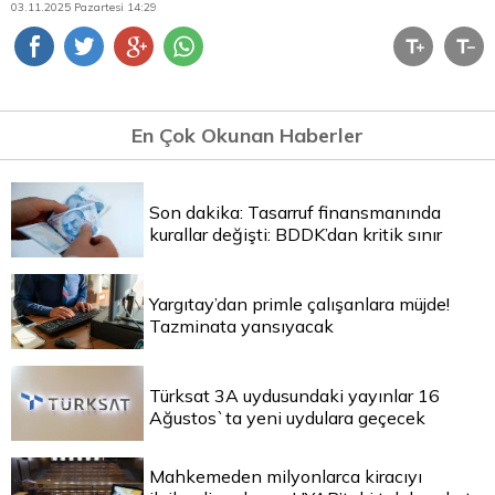
03.11.2025 Pazartesi 14:29
En Çok Okunan Haberler
Son dakika: Tasarruf finansmanında
kurallar değişti: BDDK’dan kritik sınır
Yargıtay’dan primle çalışanlara müjde!
Tazminata yansıyacak
Türksat 3A uydusundaki yayınlar 16
Ağustos`ta yeni uydulara geçecek
Mahkemeden milyonlarca kiracıyı