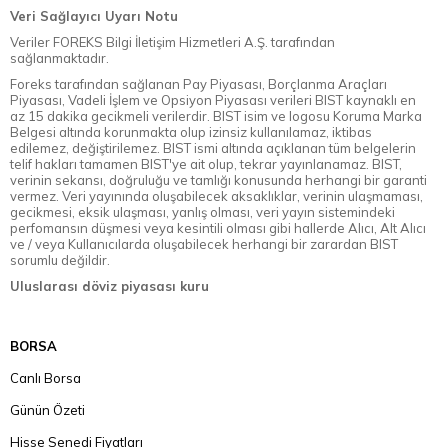
Veri Sağlayıcı Uyarı Notu
Veriler FOREKS Bilgi İletişim Hizmetleri A.Ş. tarafından
sağlanmaktadır.
Foreks tarafından sağlanan Pay Piyasası, Borçlanma Araçları
Piyasası, Vadeli İşlem ve Opsiyon Piyasası verileri BIST kaynaklı en
az 15 dakika gecikmeli verilerdir. BIST isim ve logosu Koruma Marka
Belgesi altında korunmakta olup izinsiz kullanılamaz, iktibas
edilemez, değiştirilemez. BIST ismi altında açıklanan tüm belgelerin
telif hakları tamamen BIST'ye ait olup, tekrar yayınlanamaz. BIST,
verinin sekansı, doğruluğu ve tamlığı konusunda herhangi bir garanti
vermez. Veri yayınında oluşabilecek aksaklıklar, verinin ulaşmaması,
gecikmesi, eksik ulaşması, yanlış olması, veri yayın sistemindeki
perfomansın düşmesi veya kesintili olması gibi hallerde Alıcı, Alt Alıcı
ve / veya Kullanıcılarda oluşabilecek herhangi bir zarardan BIST
sorumlu değildir.
Uluslarası döviz piyasası kuru
BORSA
Canlı Borsa
Günün Özeti
Hisse Senedi Fiyatları