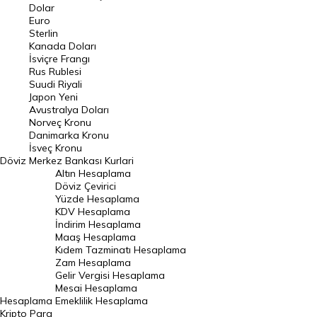
Euro Kuru
Dolar
Euro
Pound Kuru
Sterlin
Kanada Doları
Frank Kuru
İsviçre Frangı
Riyal Kuru
Rus Rublesi
Suudi Riyali
Avustralya Doları
Japon Yeni
Avustralya Doları
Danimarka Kronu Kuru
Norveç Kronu
Danimarka Kronu
Kanada Doları Kuru
İsveç Kronu
Döviz
Merkez Bankası Kurlari
Norveç Kronu Kuru
Altın Hesaplama
İsveç Kronu Kuru
Döviz Çevirici
Yüzde Hesaplama
Japon Yeni Kuru
KDV Hesaplama
İndirim Hesaplama
Serbest Piyasa Döviz Kurları
Maaş Hesaplama
Kıdem Tazminatı Hesaplama
Merkez Bankası Döviz Kurları
Zam Hesaplama
Gelir Vergisi Hesaplama
ALTIN
Mesai Hesaplama
Hesaplama
Emeklilik Hesaplama
Altın Fiyatları
Kripto Para