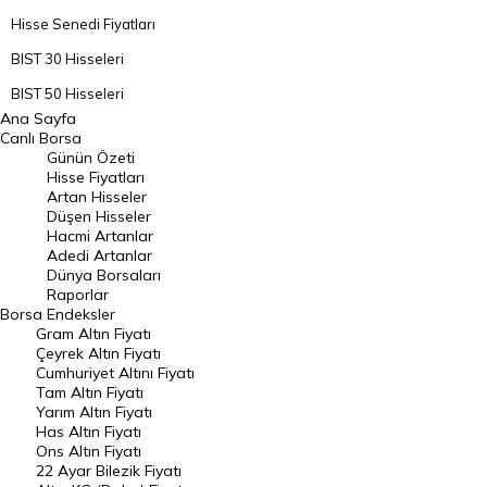
Hisse Senedi Fiyatları
BIST 30 Hisseleri
BIST 50 Hisseleri
Ana Sayfa
BIST 100 Hisseleri
Canlı Borsa
Günün Özeti
En Çok Artan Hisseler
Hisse Fiyatları
Artan Hisseler
En Çok Düşen Hisseler
Düşen Hisseler
Hacmi Artanlar
Hacmi Artanlar
Adedi Artanlar
Geçmiş Kapanışlar
Dünya Borsaları
Raporlar
Dünya Borsaları
Borsa
Endeksler
Gram Altın Fiyatı
Raporlar
Çeyrek Altın Fiyatı
Endeksler
Cumhuriyet Altını Fiyatı
Tam Altın Fiyatı
Yarım Altın Fiyatı
DÖVİZ
Has Altın Fiyatı
Ons Altın Fiyatı
Döviz Kuru
22 Ayar Bilezik Fiyatı
Dolar Kuru