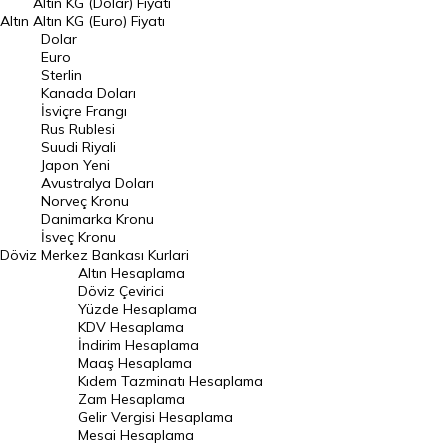
Altın KG (Dolar) Fiyatı
Altın
Altın KG (Euro) Fiyatı
Euro Kuru
Dolar
Euro
Pound Kuru
Sterlin
Kanada Doları
Frank Kuru
İsviçre Frangı
Riyal Kuru
Rus Rublesi
Suudi Riyali
Avustralya Doları
Japon Yeni
Avustralya Doları
Danimarka Kronu Kuru
Norveç Kronu
Danimarka Kronu
Kanada Doları Kuru
İsveç Kronu
Döviz
Merkez Bankası Kurlari
Norveç Kronu Kuru
Altın Hesaplama
İsveç Kronu Kuru
Döviz Çevirici
Yüzde Hesaplama
Japon Yeni Kuru
KDV Hesaplama
İndirim Hesaplama
Serbest Piyasa Döviz Kurları
Maaş Hesaplama
Kıdem Tazminatı Hesaplama
Merkez Bankası Döviz Kurları
Zam Hesaplama
Gelir Vergisi Hesaplama
ALTIN
Mesai Hesaplama