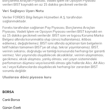
Borçlanma Araçları Piyasası, Vadeli İşlem ve Opsiyon Piyasası
verileri BIST kaynaklı en az 15 dakika gecikmeli verilerdir.
Veri Sağlayıcı Uyarı Notu
Veriler FOREKS Bilgi İletişim Hizmetleri A.Ş. tarafından
sağlanmaktadır.
Foreks tarafından sağlanan Pay Piyasası, Borçlanma Araçları
Piyasası, Vadeli İşlem ve Opsiyon Piyasası verileri BIST kaynaklı en
az 15 dakika gecikmeli verilerdir. BIST isim ve logosu Koruma Marka
Belgesi altında korunmakta olup izinsiz kullanılamaz, iktibas
edilemez, değiştirilemez. BIST ismi altında açıklanan tüm belgelerin
telif hakları tamamen BIST'ye ait olup, tekrar yayınlanamaz. BIST,
verinin sekansı, doğruluğu ve tamlığı konusunda herhangi bir garanti
vermez. Veri yayınında oluşabilecek aksaklıklar, verinin ulaşmaması,
gecikmesi, eksik ulaşması, yanlış olması, veri yayın sistemindeki
perfomansın düşmesi veya kesintili olması gibi hallerde Alıcı, Alt Alıcı
ve / veya Kullanıcılarda oluşabilecek herhangi bir zarardan BIST
sorumlu değildir.
Uluslarası döviz piyasası kuru
BORSA
Canlı Borsa
Günün Özeti