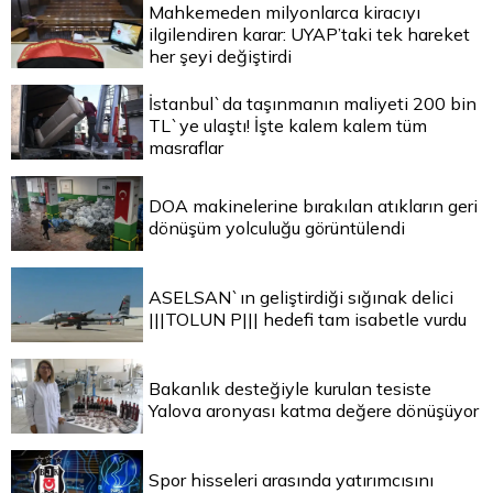
Mahkemeden milyonlarca kiracıyı
ilgilendiren karar: UYAP’taki tek hareket
her şeyi değiştirdi
İstanbul`da taşınmanın maliyeti 200 bin
TL`ye ulaştı! İşte kalem kalem tüm
masraflar
DOA makinelerine bırakılan atıkların geri
dönüşüm yolculuğu görüntülendi
ASELSAN`ın geliştirdiği sığınak delici
|||TOLUN P||| hedefi tam isabetle vurdu
Bakanlık desteğiyle kurulan tesiste
Yalova aronyası katma değere dönüşüyor
Spor hisseleri arasında yatırımcısını