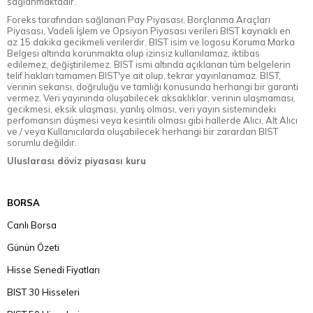
sağlanmaktadır.
Foreks tarafından sağlanan Pay Piyasası, Borçlanma Araçları
Piyasası, Vadeli İşlem ve Opsiyon Piyasası verileri BIST kaynaklı en
az 15 dakika gecikmeli verilerdir. BIST isim ve logosu Koruma Marka
Belgesi altında korunmakta olup izinsiz kullanılamaz, iktibas
edilemez, değiştirilemez. BIST ismi altında açıklanan tüm belgelerin
telif hakları tamamen BIST'ye ait olup, tekrar yayınlanamaz. BIST,
verinin sekansı, doğruluğu ve tamlığı konusunda herhangi bir garanti
vermez. Veri yayınında oluşabilecek aksaklıklar, verinin ulaşmaması,
gecikmesi, eksik ulaşması, yanlış olması, veri yayın sistemindeki
perfomansın düşmesi veya kesintili olması gibi hallerde Alıcı, Alt Alıcı
ve / veya Kullanıcılarda oluşabilecek herhangi bir zarardan BIST
sorumlu değildir.
Uluslarası döviz piyasası kuru
BORSA
Canlı Borsa
Günün Özeti
Hisse Senedi Fiyatları
BIST 30 Hisseleri