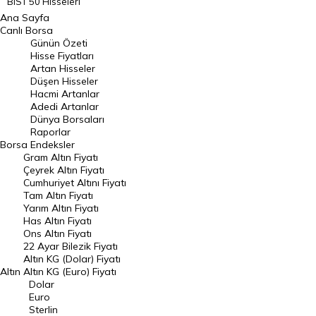
BIST 50 Hisseleri
Ana Sayfa
BIST 100 Hisseleri
Canlı Borsa
Günün Özeti
En Çok Artan Hisseler
Hisse Fiyatları
Artan Hisseler
En Çok Düşen Hisseler
Düşen Hisseler
Hacmi Artanlar
Hacmi Artanlar
Adedi Artanlar
Geçmiş Kapanışlar
Dünya Borsaları
Raporlar
Dünya Borsaları
Borsa
Endeksler
Gram Altın Fiyatı
Raporlar
Çeyrek Altın Fiyatı
Endeksler
Cumhuriyet Altını Fiyatı
Tam Altın Fiyatı
Yarım Altın Fiyatı
DÖVİZ
Has Altın Fiyatı
Ons Altın Fiyatı
Döviz Kuru
22 Ayar Bilezik Fiyatı
Dolar Kuru
Altın KG (Dolar) Fiyatı
Altın
Altın KG (Euro) Fiyatı
Euro Kuru
Dolar
Euro
Pound Kuru
Sterlin