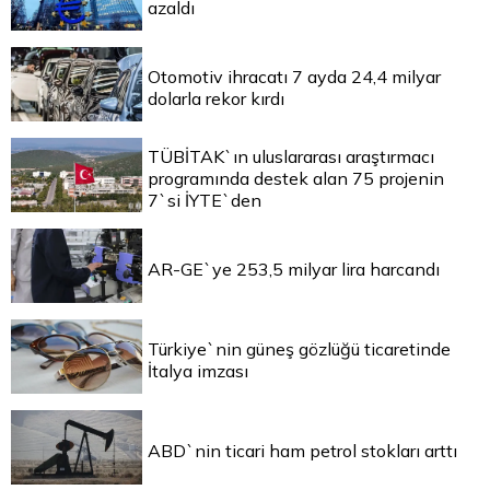
azaldı
Otomotiv ihracatı 7 ayda 24,4 milyar
dolarla rekor kırdı
TÜBİTAK`ın uluslararası araştırmacı
programında destek alan 75 projenin
7`si İYTE`den
AR-GE`ye 253,5 milyar lira harcandı
Türkiye`nin güneş gözlüğü ticaretinde
İtalya imzası
ABD`nin ticari ham petrol stokları arttı