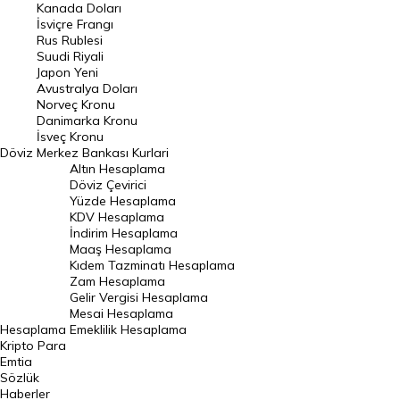
Kanada Doları
Frank Kuru
İsviçre Frangı
Riyal Kuru
Rus Rublesi
Suudi Riyali
Avustralya Doları
Japon Yeni
Avustralya Doları
Danimarka Kronu Kuru
Norveç Kronu
Danimarka Kronu
Kanada Doları Kuru
İsveç Kronu
Döviz
Merkez Bankası Kurlari
Norveç Kronu Kuru
Altın Hesaplama
İsveç Kronu Kuru
Döviz Çevirici
Yüzde Hesaplama
Japon Yeni Kuru
KDV Hesaplama
İndirim Hesaplama
Serbest Piyasa Döviz Kurları
Maaş Hesaplama
Kıdem Tazminatı Hesaplama
Merkez Bankası Döviz Kurları
Zam Hesaplama
Gelir Vergisi Hesaplama
ALTIN
Mesai Hesaplama
Hesaplama
Emeklilik Hesaplama
Altın Fiyatları
Kripto Para
Emtia
Gram Altın Fiyatı
Sözlük
Çeyrek Altın Fiyatı
Haberler