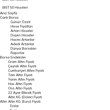
BIST 50 Hisseleri
Ana Sayfa
BIST 100 Hisseleri
Canlı Borsa
Günün Özeti
En Çok Artan Hisseler
Hisse Fiyatları
Artan Hisseler
En Çok Düşen Hisseler
Düşen Hisseler
Hacmi Artanlar
Hacmi Artanlar
Adedi Artanlar
Geçmiş Kapanışlar
Dünya Borsaları
Raporlar
Dünya Borsaları
Borsa
Endeksler
Gram Altın Fiyatı
Raporlar
Çeyrek Altın Fiyatı
Endeksler
Cumhuriyet Altını Fiyatı
Tam Altın Fiyatı
Yarım Altın Fiyatı
DÖVİZ
Has Altın Fiyatı
Ons Altın Fiyatı
Döviz Kuru
22 Ayar Bilezik Fiyatı
Dolar Kuru
Altın KG (Dolar) Fiyatı
Altın
Altın KG (Euro) Fiyatı
Euro Kuru
Dolar