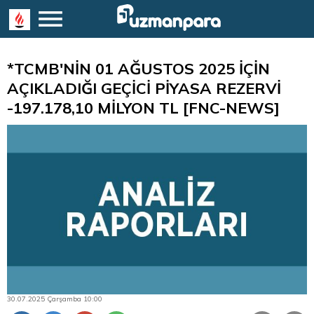
*TCMB'NİN 01 AĞUSTOS 2025 İÇİN
AÇIKLADIĞI GEÇİCİ PİYASA REZERVİ
-197.178,10 MİLYON TL [FNC-NEWS]
30.07.2025 Çarşamba 10:00