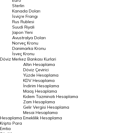
Euro
Pound Kuru
Sterlin
Kanada Doları
Frank Kuru
İsviçre Frangı
Riyal Kuru
Rus Rublesi
Suudi Riyali
Avustralya Doları
Japon Yeni
Avustralya Doları
Danimarka Kronu Kuru
Norveç Kronu
Danimarka Kronu
Kanada Doları Kuru
İsveç Kronu
Döviz
Merkez Bankası Kurlari
Norveç Kronu Kuru
Altın Hesaplama
İsveç Kronu Kuru
Döviz Çevirici
Yüzde Hesaplama
Japon Yeni Kuru
KDV Hesaplama
İndirim Hesaplama
Serbest Piyasa Döviz Kurları
Maaş Hesaplama
Kıdem Tazminatı Hesaplama
Merkez Bankası Döviz Kurları
Zam Hesaplama
Gelir Vergisi Hesaplama
ALTIN
Mesai Hesaplama
Hesaplama
Emeklilik Hesaplama
Altın Fiyatları
Kripto Para
Emtia
Gram Altın Fiyatı