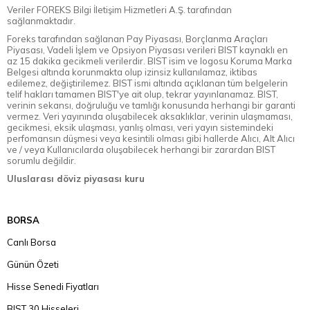
Veriler FOREKS Bilgi İletişim Hizmetleri A.Ş. tarafından
sağlanmaktadır.
Foreks tarafından sağlanan Pay Piyasası, Borçlanma Araçları
Piyasası, Vadeli İşlem ve Opsiyon Piyasası verileri BIST kaynaklı en
az 15 dakika gecikmeli verilerdir. BIST isim ve logosu Koruma Marka
Belgesi altında korunmakta olup izinsiz kullanılamaz, iktibas
edilemez, değiştirilemez. BIST ismi altında açıklanan tüm belgelerin
telif hakları tamamen BIST'ye ait olup, tekrar yayınlanamaz. BIST,
verinin sekansı, doğruluğu ve tamlığı konusunda herhangi bir garanti
vermez. Veri yayınında oluşabilecek aksaklıklar, verinin ulaşmaması,
gecikmesi, eksik ulaşması, yanlış olması, veri yayın sistemindeki
perfomansın düşmesi veya kesintili olması gibi hallerde Alıcı, Alt Alıcı
ve / veya Kullanıcılarda oluşabilecek herhangi bir zarardan BIST
sorumlu değildir.
Uluslarası döviz piyasası kuru
BORSA
Canlı Borsa
Günün Özeti
Hisse Senedi Fiyatları
BIST 30 Hisseleri