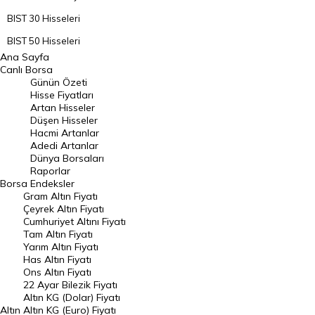
BIST 30 Hisseleri
BIST 50 Hisseleri
Ana Sayfa
BIST 100 Hisseleri
Canlı Borsa
Günün Özeti
En Çok Artan Hisseler
Hisse Fiyatları
Artan Hisseler
En Çok Düşen Hisseler
Düşen Hisseler
Hacmi Artanlar
Hacmi Artanlar
Adedi Artanlar
Geçmiş Kapanışlar
Dünya Borsaları
Raporlar
Dünya Borsaları
Borsa
Endeksler
Gram Altın Fiyatı
Raporlar
Çeyrek Altın Fiyatı
Endeksler
Cumhuriyet Altını Fiyatı
Tam Altın Fiyatı
Yarım Altın Fiyatı
DÖVİZ
Has Altın Fiyatı
Ons Altın Fiyatı
Döviz Kuru
22 Ayar Bilezik Fiyatı
Dolar Kuru
Altın KG (Dolar) Fiyatı
Altın
Altın KG (Euro) Fiyatı