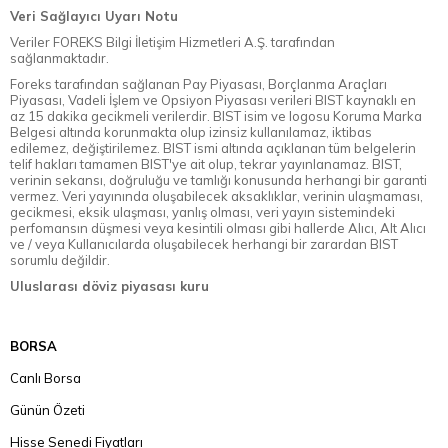
Veri Sağlayıcı Uyarı Notu
Veriler FOREKS Bilgi İletişim Hizmetleri A.Ş. tarafından
sağlanmaktadır.
Foreks tarafından sağlanan Pay Piyasası, Borçlanma Araçları
Piyasası, Vadeli İşlem ve Opsiyon Piyasası verileri BIST kaynaklı en
az 15 dakika gecikmeli verilerdir. BIST isim ve logosu Koruma Marka
Belgesi altında korunmakta olup izinsiz kullanılamaz, iktibas
edilemez, değiştirilemez. BIST ismi altında açıklanan tüm belgelerin
telif hakları tamamen BIST'ye ait olup, tekrar yayınlanamaz. BIST,
verinin sekansı, doğruluğu ve tamlığı konusunda herhangi bir garanti
vermez. Veri yayınında oluşabilecek aksaklıklar, verinin ulaşmaması,
gecikmesi, eksik ulaşması, yanlış olması, veri yayın sistemindeki
perfomansın düşmesi veya kesintili olması gibi hallerde Alıcı, Alt Alıcı
ve / veya Kullanıcılarda oluşabilecek herhangi bir zarardan BIST
sorumlu değildir.
Uluslarası döviz piyasası kuru
BORSA
Canlı Borsa
Günün Özeti
Hisse Senedi Fiyatları