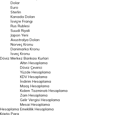
Euro Kuru
Dolar
Euro
Pound Kuru
Sterlin
Kanada Doları
Frank Kuru
İsviçre Frangı
Riyal Kuru
Rus Rublesi
Suudi Riyali
Avustralya Doları
Japon Yeni
Avustralya Doları
Danimarka Kronu Kuru
Norveç Kronu
Danimarka Kronu
Kanada Doları Kuru
İsveç Kronu
Döviz
Merkez Bankası Kurlari
Norveç Kronu Kuru
Altın Hesaplama
İsveç Kronu Kuru
Döviz Çevirici
Yüzde Hesaplama
Japon Yeni Kuru
KDV Hesaplama
İndirim Hesaplama
Serbest Piyasa Döviz Kurları
Maaş Hesaplama
Kıdem Tazminatı Hesaplama
Merkez Bankası Döviz Kurları
Zam Hesaplama
Gelir Vergisi Hesaplama
ALTIN
Mesai Hesaplama
Hesaplama
Emeklilik Hesaplama
Altın Fiyatları
Kripto Para