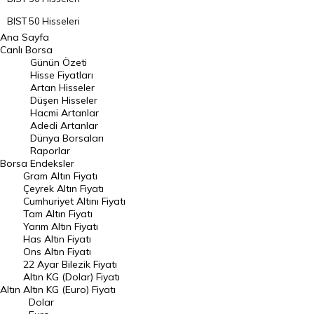
BIST 50 Hisseleri
Ana Sayfa
BIST 100 Hisseleri
Canlı Borsa
Günün Özeti
En Çok Artan Hisseler
Hisse Fiyatları
Artan Hisseler
En Çok Düşen Hisseler
Düşen Hisseler
Hacmi Artanlar
Hacmi Artanlar
Adedi Artanlar
Geçmiş Kapanışlar
Dünya Borsaları
Raporlar
Dünya Borsaları
Borsa
Endeksler
Gram Altın Fiyatı
Raporlar
Çeyrek Altın Fiyatı
Endeksler
Cumhuriyet Altını Fiyatı
Tam Altın Fiyatı
Yarım Altın Fiyatı
DÖVİZ
Has Altın Fiyatı
Ons Altın Fiyatı
Döviz Kuru
22 Ayar Bilezik Fiyatı
Dolar Kuru
Altın KG (Dolar) Fiyatı
Altın
Altın KG (Euro) Fiyatı
Euro Kuru
Dolar