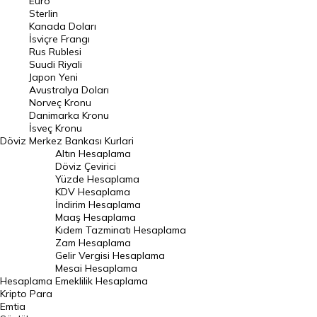
Euro
Pound Kuru
Sterlin
Kanada Doları
Frank Kuru
İsviçre Frangı
Riyal Kuru
Rus Rublesi
Suudi Riyali
Avustralya Doları
Japon Yeni
Avustralya Doları
Danimarka Kronu Kuru
Norveç Kronu
Danimarka Kronu
Kanada Doları Kuru
İsveç Kronu
Döviz
Merkez Bankası Kurlari
Norveç Kronu Kuru
Altın Hesaplama
İsveç Kronu Kuru
Döviz Çevirici
Yüzde Hesaplama
Japon Yeni Kuru
KDV Hesaplama
İndirim Hesaplama
Serbest Piyasa Döviz Kurları
Maaş Hesaplama
Kıdem Tazminatı Hesaplama
Merkez Bankası Döviz Kurları
Zam Hesaplama
Gelir Vergisi Hesaplama
ALTIN
Mesai Hesaplama
Hesaplama
Emeklilik Hesaplama
Altın Fiyatları
Kripto Para
Emtia
Gram Altın Fiyatı