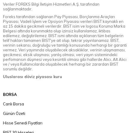
Veriler FOREKS Bilgi İletişim Hizmetleri A.Ş. tarafından
sağlanmaktadır.
Foreks tarafından sağlanan Pay Piyasası, Borçlanma Araçları
Piyasası, Vadeli İşlem ve Opsiyon Piyasası verileri BIST kaynaklı en
az 15 dakika gecikmeli verilerdir. BIST isim ve logosu Koruma Marka
Belgesi altında korunmakta olup izinsiz kullanılamaz, iktibas
edilemez, değiştirilemez. BIST ismi altında açıklanan tüm belgelerin
telif hakları tamamen BIST'ye ait olup, tekrar yayınlanamaz. BIST,
verinin sekansı, doğruluğu ve tamlığı konusunda herhangi bir garanti
vermez. Veri yayınında oluşabilecek aksaklıklar, verinin ulaşmaması,
gecikmesi, eksik ulaşması, yanlış olması, veri yayın sistemindeki
perfomansın düşmesi veya kesintili olması gibi hallerde Alıcı, Alt Alıcı
ve / veya Kullanıcılarda oluşabilecek herhangi bir zarardan BIST
sorumlu değildir.
Uluslarası döviz piyasası kuru
BORSA
Canlı Borsa
Günün Özeti
Hisse Senedi Fiyatları
BIST 30 Hisseleri