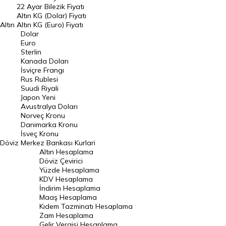
22 Ayar Bilezik Fiyatı
Dolar Kuru
Altın KG (Dolar) Fiyatı
Altın
Altın KG (Euro) Fiyatı
Euro Kuru
Dolar
Euro
Pound Kuru
Sterlin
Kanada Doları
Frank Kuru
İsviçre Frangı
Riyal Kuru
Rus Rublesi
Suudi Riyali
Avustralya Doları
Japon Yeni
Avustralya Doları
Danimarka Kronu Kuru
Norveç Kronu
Danimarka Kronu
Kanada Doları Kuru
İsveç Kronu
Döviz
Merkez Bankası Kurlari
Norveç Kronu Kuru
Altın Hesaplama
İsveç Kronu Kuru
Döviz Çevirici
Yüzde Hesaplama
Japon Yeni Kuru
KDV Hesaplama
İndirim Hesaplama
Serbest Piyasa Döviz Kurları
Maaş Hesaplama
Kıdem Tazminatı Hesaplama
Merkez Bankası Döviz Kurları
Zam Hesaplama
Gelir Vergisi Hesaplama