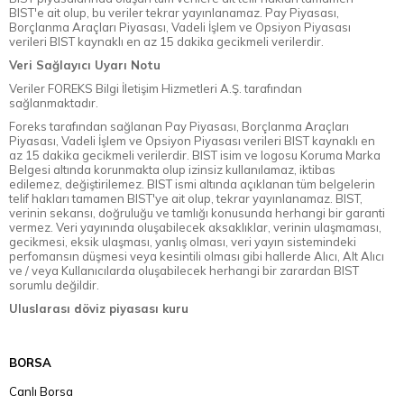
BIST'e ait olup, bu veriler tekrar yayınlanamaz. Pay Piyasası,
Borçlanma Araçları Piyasası, Vadeli İşlem ve Opsiyon Piyasası
verileri BIST kaynaklı en az 15 dakika gecikmeli verilerdir.
Veri Sağlayıcı Uyarı Notu
Veriler FOREKS Bilgi İletişim Hizmetleri A.Ş. tarafından
sağlanmaktadır.
Foreks tarafından sağlanan Pay Piyasası, Borçlanma Araçları
Piyasası, Vadeli İşlem ve Opsiyon Piyasası verileri BIST kaynaklı en
az 15 dakika gecikmeli verilerdir. BIST isim ve logosu Koruma Marka
Belgesi altında korunmakta olup izinsiz kullanılamaz, iktibas
edilemez, değiştirilemez. BIST ismi altında açıklanan tüm belgelerin
telif hakları tamamen BIST'ye ait olup, tekrar yayınlanamaz. BIST,
verinin sekansı, doğruluğu ve tamlığı konusunda herhangi bir garanti
vermez. Veri yayınında oluşabilecek aksaklıklar, verinin ulaşmaması,
gecikmesi, eksik ulaşması, yanlış olması, veri yayın sistemindeki
perfomansın düşmesi veya kesintili olması gibi hallerde Alıcı, Alt Alıcı
ve / veya Kullanıcılarda oluşabilecek herhangi bir zarardan BIST
sorumlu değildir.
Uluslarası döviz piyasası kuru
BORSA
Canlı Borsa