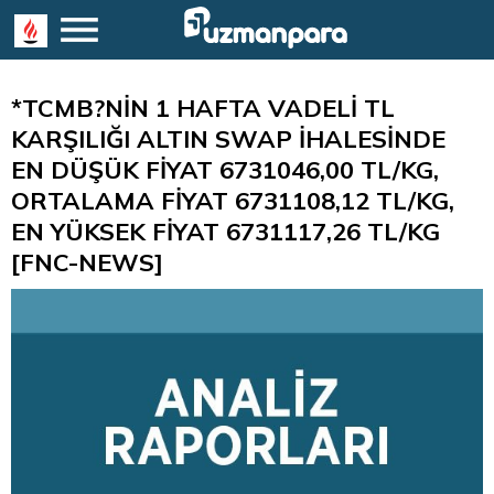
*TCMB?NİN 1 HAFTA VADELİ TL
KARŞILIĞI ALTIN SWAP İHALESİNDE
EN DÜŞÜK FİYAT 6731046,00 TL/KG,
ORTALAMA FİYAT 6731108,12 TL/KG,
EN YÜKSEK FİYAT 6731117,26 TL/KG
[FNC-NEWS]