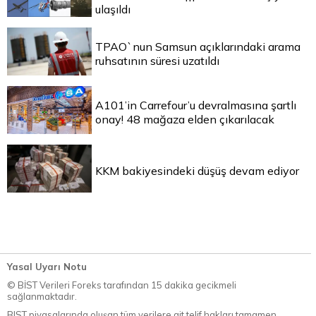
ulaşıldı
TPAO`nun Samsun açıklarındaki arama
ruhsatının süresi uzatıldı
A101’in Carrefour’u devralmasına şartlı
onay! 48 mağaza elden çıkarılacak
KKM bakiyesindeki düşüş devam ediyor
Yasal Uyarı Notu
© BİST Verileri Foreks tarafından 15 dakika gecikmeli
sağlanmaktadır.
BIST piyasalarında oluşan tüm verilere ait telif hakları tamamen