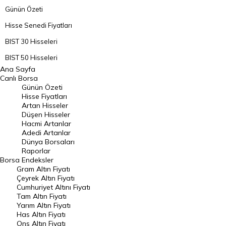
Günün Özeti
Hisse Senedi Fiyatları
BIST 30 Hisseleri
BIST 50 Hisseleri
Ana Sayfa
BIST 100 Hisseleri
Canlı Borsa
Günün Özeti
En Çok Artan Hisseler
Hisse Fiyatları
Artan Hisseler
En Çok Düşen Hisseler
Düşen Hisseler
Hacmi Artanlar
Hacmi Artanlar
Adedi Artanlar
Geçmiş Kapanışlar
Dünya Borsaları
Raporlar
Dünya Borsaları
Borsa
Endeksler
Gram Altın Fiyatı
Raporlar
Çeyrek Altın Fiyatı
Endeksler
Cumhuriyet Altını Fiyatı
Tam Altın Fiyatı
Yarım Altın Fiyatı
DÖVİZ
Has Altın Fiyatı
Ons Altın Fiyatı
Döviz Kuru