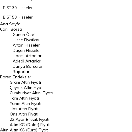
BIST 30 Hisseleri
BIST 50 Hisseleri
Ana Sayfa
BIST 100 Hisseleri
Canlı Borsa
Günün Özeti
En Çok Artan Hisseler
Hisse Fiyatları
Artan Hisseler
En Çok Düşen Hisseler
Düşen Hisseler
Hacmi Artanlar
Hacmi Artanlar
Adedi Artanlar
Geçmiş Kapanışlar
Dünya Borsaları
Raporlar
Dünya Borsaları
Borsa
Endeksler
Gram Altın Fiyatı
Raporlar
Çeyrek Altın Fiyatı
Endeksler
Cumhuriyet Altını Fiyatı
Tam Altın Fiyatı
Yarım Altın Fiyatı
DÖVİZ
Has Altın Fiyatı
Ons Altın Fiyatı
Döviz Kuru
22 Ayar Bilezik Fiyatı
Dolar Kuru
Altın KG (Dolar) Fiyatı
Altın
Altın KG (Euro) Fiyatı