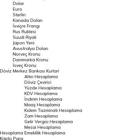
Euro Kuru
Dolar
Euro
Pound Kuru
Sterlin
Kanada Doları
Frank Kuru
İsviçre Frangı
Riyal Kuru
Rus Rublesi
Suudi Riyali
Avustralya Doları
Japon Yeni
Avustralya Doları
Danimarka Kronu Kuru
Norveç Kronu
Danimarka Kronu
Kanada Doları Kuru
İsveç Kronu
Döviz
Merkez Bankası Kurlari
Norveç Kronu Kuru
Altın Hesaplama
İsveç Kronu Kuru
Döviz Çevirici
Yüzde Hesaplama
Japon Yeni Kuru
KDV Hesaplama
İndirim Hesaplama
Serbest Piyasa Döviz Kurları
Maaş Hesaplama
Kıdem Tazminatı Hesaplama
Merkez Bankası Döviz Kurları
Zam Hesaplama
Gelir Vergisi Hesaplama
ALTIN
Mesai Hesaplama
Hesaplama
Emeklilik Hesaplama
Altın Fiyatları
Kripto Para