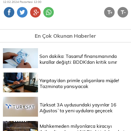
12.02.2024 Pazartesi 12:00
En Çok Okunan Haberler
Son dakika: Tasarruf finansmanında
kurallar değişti: BDDK’dan kritik sınır
Yargıtay’dan primle çalışanlara müjde!
Tazminata yansıyacak
Türksat 3A uydusundaki yayınlar 16
Ağustos`ta yeni uydulara geçecek
Mahkemeden milyonlarca kiracıyı