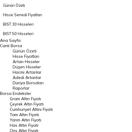
Günün Özeti
Hisse Senedi Fiyatları
BIST 30 Hisseleri
BIST 50 Hisseleri
Ana Sayfa
BIST 100 Hisseleri
Canlı Borsa
Günün Özeti
En Çok Artan Hisseler
Hisse Fiyatları
Artan Hisseler
En Çok Düşen Hisseler
Düşen Hisseler
Hacmi Artanlar
Hacmi Artanlar
Adedi Artanlar
Geçmiş Kapanışlar
Dünya Borsaları
Raporlar
Dünya Borsaları
Borsa
Endeksler
Gram Altın Fiyatı
Raporlar
Çeyrek Altın Fiyatı
Endeksler
Cumhuriyet Altını Fiyatı
Tam Altın Fiyatı
Yarım Altın Fiyatı
DÖVİZ
Has Altın Fiyatı
Ons Altın Fiyatı
Döviz Kuru