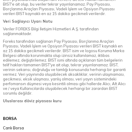
BIST'e ait olup, bu veriler tekrar yayınlanamaz. Pay Piyasası,
Borçlanma Araçları Piyasası, Vadeli İşlem ve Opsiyon Piyasası
verileri BIST kaynaklı en az 15 dakika gecikmeli verilerdir.
Veri Sağlayıcı Uyarı Notu
Veriler FOREKS Bilgi İletişim Hizmetleri A.Ş. tarafından
sağlanmaktadır.
Foreks tarafından sağlanan Pay Piyasası, Borçlanma Araçları
Piyasası, Vadeli İşlem ve Opsiyon Piyasası verileri BIST kaynaklı en
az 15 dakika gecikmeli verilerdir. BIST isim ve logosu Koruma Marka
Belgesi altında korunmakta olup izinsiz kullanılamaz, iktibas
edilemez, değiştirilemez. BIST ismi altında açıklanan tüm belgelerin
telif hakları tamamen BIST'ye ait olup, tekrar yayınlanamaz. BIST,
verinin sekansı, doğruluğu ve tamlığı konusunda herhangi bir garanti
vermez. Veri yayınında oluşabilecek aksaklıklar, verinin ulaşmaması,
gecikmesi, eksik ulaşması, yanlış olması, veri yayın sistemindeki
perfomansın düşmesi veya kesintili olması gibi hallerde Alıcı, Alt Alıcı
ve / veya Kullanıcılarda oluşabilecek herhangi bir zarardan BIST
sorumlu değildir.
Uluslarası döviz piyasası kuru
BORSA
Canlı Borsa