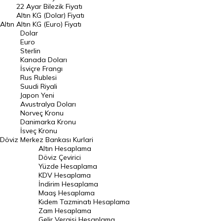
22 Ayar Bilezik Fiyatı
Dolar Kuru
Altın KG (Dolar) Fiyatı
Altın
Altın KG (Euro) Fiyatı
Euro Kuru
Dolar
Euro
Pound Kuru
Sterlin
Kanada Doları
Frank Kuru
İsviçre Frangı
Riyal Kuru
Rus Rublesi
Suudi Riyali
Avustralya Doları
Japon Yeni
Avustralya Doları
Danimarka Kronu Kuru
Norveç Kronu
Danimarka Kronu
Kanada Doları Kuru
İsveç Kronu
Döviz
Merkez Bankası Kurlari
Norveç Kronu Kuru
Altın Hesaplama
İsveç Kronu Kuru
Döviz Çevirici
Yüzde Hesaplama
Japon Yeni Kuru
KDV Hesaplama
İndirim Hesaplama
Serbest Piyasa Döviz Kurları
Maaş Hesaplama
Kıdem Tazminatı Hesaplama
Merkez Bankası Döviz Kurları
Zam Hesaplama
Gelir Vergisi Hesaplama