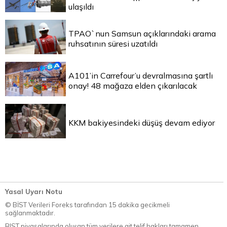
ulaşıldı
TPAO`nun Samsun açıklarındaki arama
ruhsatının süresi uzatıldı
A101’in Carrefour’u devralmasına şartlı
onay! 48 mağaza elden çıkarılacak
KKM bakiyesindeki düşüş devam ediyor
Yasal Uyarı Notu
© BİST Verileri Foreks tarafından 15 dakika gecikmeli
sağlanmaktadır.
BIST piyasalarında oluşan tüm verilere ait telif hakları tamamen