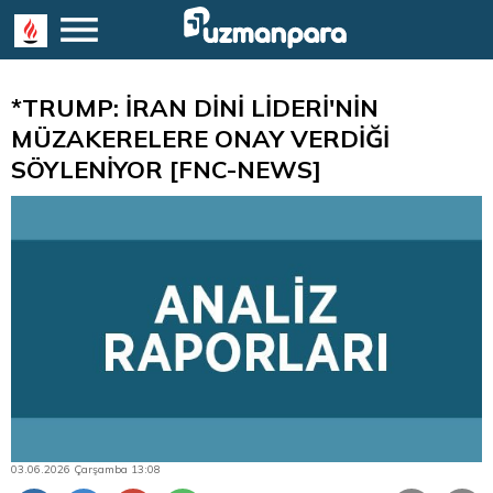
*TRUMP: İRAN DİNİ LİDERİ'NİN
MÜZAKERELERE ONAY VERDİĞİ
SÖYLENİYOR [FNC-NEWS]
03.06.2026 Çarşamba 13:08