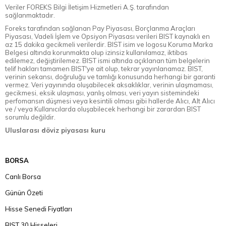
Veriler FOREKS Bilgi İletişim Hizmetleri A.Ş. tarafından
sağlanmaktadır.
Foreks tarafından sağlanan Pay Piyasası, Borçlanma Araçları
Piyasası, Vadeli İşlem ve Opsiyon Piyasası verileri BIST kaynaklı en
az 15 dakika gecikmeli verilerdir. BIST isim ve logosu Koruma Marka
Belgesi altında korunmakta olup izinsiz kullanılamaz, iktibas
edilemez, değiştirilemez. BIST ismi altında açıklanan tüm belgelerin
telif hakları tamamen BIST'ye ait olup, tekrar yayınlanamaz. BIST,
verinin sekansı, doğruluğu ve tamlığı konusunda herhangi bir garanti
vermez. Veri yayınında oluşabilecek aksaklıklar, verinin ulaşmaması,
gecikmesi, eksik ulaşması, yanlış olması, veri yayın sistemindeki
perfomansın düşmesi veya kesintili olması gibi hallerde Alıcı, Alt Alıcı
ve / veya Kullanıcılarda oluşabilecek herhangi bir zarardan BIST
sorumlu değildir.
Uluslarası döviz piyasası kuru
BORSA
Canlı Borsa
Günün Özeti
Hisse Senedi Fiyatları
BIST 30 Hisseleri