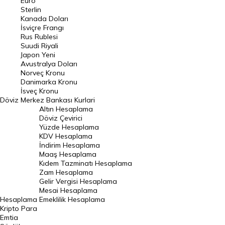
Euro
Pound Kuru
Sterlin
Kanada Doları
Frank Kuru
İsviçre Frangı
Riyal Kuru
Rus Rublesi
Suudi Riyali
Avustralya Doları
Japon Yeni
Avustralya Doları
Danimarka Kronu Kuru
Norveç Kronu
Danimarka Kronu
Kanada Doları Kuru
İsveç Kronu
Döviz
Merkez Bankası Kurlari
Norveç Kronu Kuru
Altın Hesaplama
İsveç Kronu Kuru
Döviz Çevirici
Yüzde Hesaplama
Japon Yeni Kuru
KDV Hesaplama
İndirim Hesaplama
Serbest Piyasa Döviz Kurları
Maaş Hesaplama
Kıdem Tazminatı Hesaplama
Merkez Bankası Döviz Kurları
Zam Hesaplama
Gelir Vergisi Hesaplama
ALTIN
Mesai Hesaplama
Hesaplama
Emeklilik Hesaplama
Altın Fiyatları
Kripto Para
Emtia
Gram Altın Fiyatı