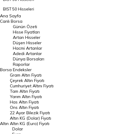
BIST 50 Hisseleri
Ana Sayfa
BIST 100 Hisseleri
Canlı Borsa
Günün Özeti
En Çok Artan Hisseler
Hisse Fiyatları
Artan Hisseler
En Çok Düşen Hisseler
Düşen Hisseler
Hacmi Artanlar
Hacmi Artanlar
Adedi Artanlar
Geçmiş Kapanışlar
Dünya Borsaları
Raporlar
Dünya Borsaları
Borsa
Endeksler
Gram Altın Fiyatı
Raporlar
Çeyrek Altın Fiyatı
Endeksler
Cumhuriyet Altını Fiyatı
Tam Altın Fiyatı
Yarım Altın Fiyatı
DÖVİZ
Has Altın Fiyatı
Ons Altın Fiyatı
Döviz Kuru
22 Ayar Bilezik Fiyatı
Dolar Kuru
Altın KG (Dolar) Fiyatı
Altın
Altın KG (Euro) Fiyatı
Euro Kuru
Dolar