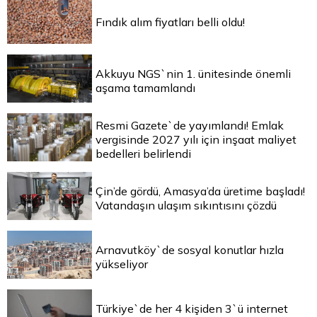
Fındık alım fiyatları belli oldu!
Akkuyu NGS`nin 1. ünitesinde önemli
aşama tamamlandı
Resmi Gazete`de yayımlandı! Emlak
vergisinde 2027 yılı için inşaat maliyet
bedelleri belirlendi
Çin’de gördü, Amasya’da üretime başladı!
Vatandaşın ulaşım sıkıntısını çözdü
Arnavutköy`de sosyal konutlar hızla
yükseliyor
Türkiye`de her 4 kişiden 3`ü internet