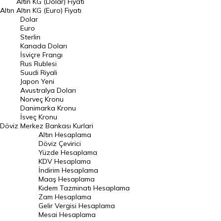
Altın KG (Dolar) Fiyatı
Altın
Altın KG (Euro) Fiyatı
Euro Kuru
Dolar
Euro
Pound Kuru
Sterlin
Kanada Doları
Frank Kuru
İsviçre Frangı
Riyal Kuru
Rus Rublesi
Suudi Riyali
Avustralya Doları
Japon Yeni
Avustralya Doları
Danimarka Kronu Kuru
Norveç Kronu
Danimarka Kronu
Kanada Doları Kuru
İsveç Kronu
Döviz
Merkez Bankası Kurlari
Norveç Kronu Kuru
Altın Hesaplama
İsveç Kronu Kuru
Döviz Çevirici
Yüzde Hesaplama
Japon Yeni Kuru
KDV Hesaplama
İndirim Hesaplama
Serbest Piyasa Döviz Kurları
Maaş Hesaplama
Kıdem Tazminatı Hesaplama
Merkez Bankası Döviz Kurları
Zam Hesaplama
Gelir Vergisi Hesaplama
ALTIN
Mesai Hesaplama