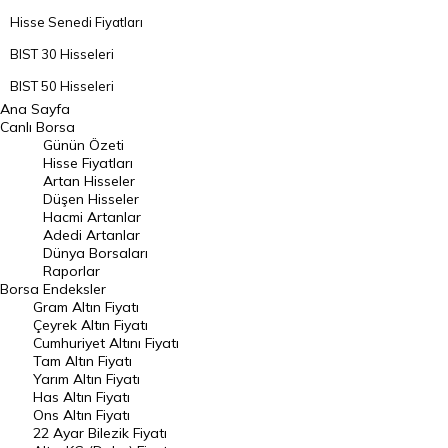
Hisse Senedi Fiyatları
BIST 30 Hisseleri
BIST 50 Hisseleri
Ana Sayfa
BIST 100 Hisseleri
Canlı Borsa
Günün Özeti
En Çok Artan Hisseler
Hisse Fiyatları
Artan Hisseler
En Çok Düşen Hisseler
Düşen Hisseler
Hacmi Artanlar
Hacmi Artanlar
Adedi Artanlar
Geçmiş Kapanışlar
Dünya Borsaları
Raporlar
Dünya Borsaları
Borsa
Endeksler
Gram Altın Fiyatı
Raporlar
Çeyrek Altın Fiyatı
Endeksler
Cumhuriyet Altını Fiyatı
Tam Altın Fiyatı
Yarım Altın Fiyatı
DÖVİZ
Has Altın Fiyatı
Ons Altın Fiyatı
Döviz Kuru
22 Ayar Bilezik Fiyatı
Dolar Kuru