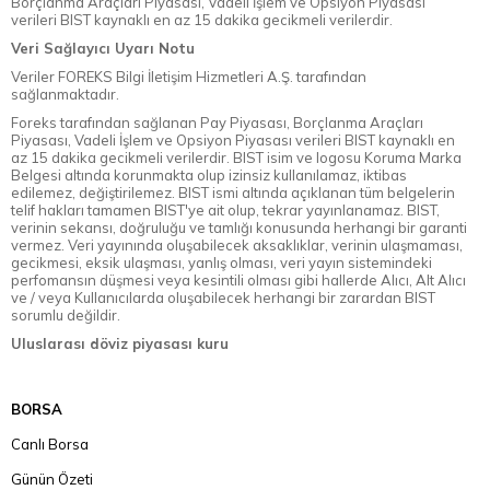
Borçlanma Araçları Piyasası, Vadeli İşlem ve Opsiyon Piyasası
verileri BIST kaynaklı en az 15 dakika gecikmeli verilerdir.
Veri Sağlayıcı Uyarı Notu
Veriler FOREKS Bilgi İletişim Hizmetleri A.Ş. tarafından
sağlanmaktadır.
Foreks tarafından sağlanan Pay Piyasası, Borçlanma Araçları
Piyasası, Vadeli İşlem ve Opsiyon Piyasası verileri BIST kaynaklı en
az 15 dakika gecikmeli verilerdir. BIST isim ve logosu Koruma Marka
Belgesi altında korunmakta olup izinsiz kullanılamaz, iktibas
edilemez, değiştirilemez. BIST ismi altında açıklanan tüm belgelerin
telif hakları tamamen BIST'ye ait olup, tekrar yayınlanamaz. BIST,
verinin sekansı, doğruluğu ve tamlığı konusunda herhangi bir garanti
vermez. Veri yayınında oluşabilecek aksaklıklar, verinin ulaşmaması,
gecikmesi, eksik ulaşması, yanlış olması, veri yayın sistemindeki
perfomansın düşmesi veya kesintili olması gibi hallerde Alıcı, Alt Alıcı
ve / veya Kullanıcılarda oluşabilecek herhangi bir zarardan BIST
sorumlu değildir.
Uluslarası döviz piyasası kuru
BORSA
Canlı Borsa
Günün Özeti