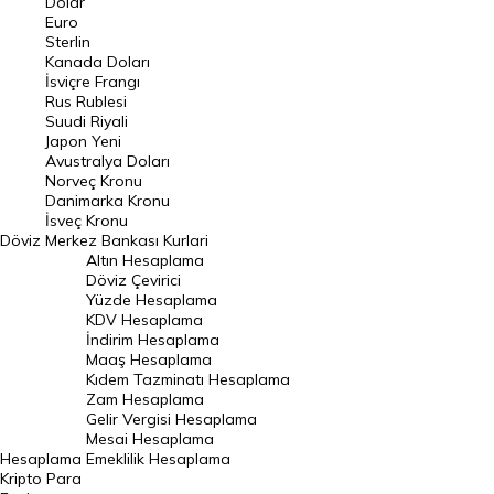
Dolar
Euro
Pound Kuru
Sterlin
Kanada Doları
Frank Kuru
İsviçre Frangı
Riyal Kuru
Rus Rublesi
Suudi Riyali
Avustralya Doları
Japon Yeni
Avustralya Doları
Danimarka Kronu Kuru
Norveç Kronu
Danimarka Kronu
Kanada Doları Kuru
İsveç Kronu
Döviz
Merkez Bankası Kurlari
Norveç Kronu Kuru
Altın Hesaplama
İsveç Kronu Kuru
Döviz Çevirici
Yüzde Hesaplama
Japon Yeni Kuru
KDV Hesaplama
İndirim Hesaplama
Serbest Piyasa Döviz Kurları
Maaş Hesaplama
Kıdem Tazminatı Hesaplama
Merkez Bankası Döviz Kurları
Zam Hesaplama
Gelir Vergisi Hesaplama
ALTIN
Mesai Hesaplama
Hesaplama
Emeklilik Hesaplama
Altın Fiyatları
Kripto Para