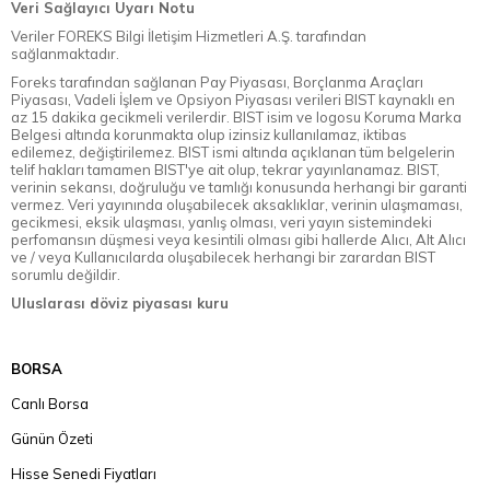
Veri Sağlayıcı Uyarı Notu
Veriler FOREKS Bilgi İletişim Hizmetleri A.Ş. tarafından
sağlanmaktadır.
Foreks tarafından sağlanan Pay Piyasası, Borçlanma Araçları
Piyasası, Vadeli İşlem ve Opsiyon Piyasası verileri BIST kaynaklı en
az 15 dakika gecikmeli verilerdir. BIST isim ve logosu Koruma Marka
Belgesi altında korunmakta olup izinsiz kullanılamaz, iktibas
edilemez, değiştirilemez. BIST ismi altında açıklanan tüm belgelerin
telif hakları tamamen BIST'ye ait olup, tekrar yayınlanamaz. BIST,
verinin sekansı, doğruluğu ve tamlığı konusunda herhangi bir garanti
vermez. Veri yayınında oluşabilecek aksaklıklar, verinin ulaşmaması,
gecikmesi, eksik ulaşması, yanlış olması, veri yayın sistemindeki
perfomansın düşmesi veya kesintili olması gibi hallerde Alıcı, Alt Alıcı
ve / veya Kullanıcılarda oluşabilecek herhangi bir zarardan BIST
sorumlu değildir.
Uluslarası döviz piyasası kuru
BORSA
Canlı Borsa
Günün Özeti
Hisse Senedi Fiyatları