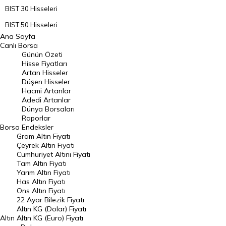
BIST 30 Hisseleri
BIST 50 Hisseleri
Ana Sayfa
BIST 100 Hisseleri
Canlı Borsa
Günün Özeti
En Çok Artan Hisseler
Hisse Fiyatları
Artan Hisseler
En Çok Düşen Hisseler
Düşen Hisseler
Hacmi Artanlar
Hacmi Artanlar
Adedi Artanlar
Geçmiş Kapanışlar
Dünya Borsaları
Raporlar
Dünya Borsaları
Borsa
Endeksler
Gram Altın Fiyatı
Raporlar
Çeyrek Altın Fiyatı
Endeksler
Cumhuriyet Altını Fiyatı
Tam Altın Fiyatı
Yarım Altın Fiyatı
DÖVİZ
Has Altın Fiyatı
Ons Altın Fiyatı
Döviz Kuru
22 Ayar Bilezik Fiyatı
Dolar Kuru
Altın KG (Dolar) Fiyatı
Altın
Altın KG (Euro) Fiyatı
Euro Kuru