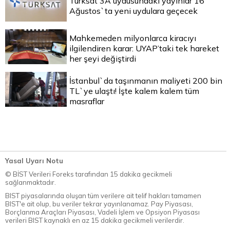
Türksat 3A uydusundaki yayınlar 16
Ağustos`ta yeni uydulara geçecek
Mahkemeden milyonlarca kiracıyı
ilgilendiren karar: UYAP’taki tek hareket
her şeyi değiştirdi
İstanbul`da taşınmanın maliyeti 200 bin
TL`ye ulaştı! İşte kalem kalem tüm
masraflar
Yasal Uyarı Notu
© BİST Verileri Foreks tarafından 15 dakika gecikmeli
sağlanmaktadır.
BIST piyasalarında oluşan tüm verilere ait telif hakları tamamen
BIST'e ait olup, bu veriler tekrar yayınlanamaz. Pay Piyasası,
Borçlanma Araçları Piyasası, Vadeli İşlem ve Opsiyon Piyasası
verileri BIST kaynaklı en az 15 dakika gecikmeli verilerdir.