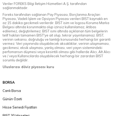
Veriler FOREKS Bilgi İletişim Hizmetleri A.Ş. tarafından
sağlanmaktadır.
Foreks tarafından sağlanan Pay Piyasası, Borçlanma Araçları
Piyasası, Vadeli İşlem ve Opsiyon Piyasası verileri BIST kaynaklı en
az 15 dakika gecikmeli verilerdir. BIST isim ve logosu Koruma Marka
Belgesi altında korunmakta olup izinsiz kullanılamaz, iktibas
edilemez, değiştirilemez. BIST ismi altında açıklanan tüm belgelerin
telif hakları tamamen BIST'ye ait olup, tekrar yayınlanamaz. BIST,
verinin sekansı, doğruluğu ve tamlığı konusunda herhangi bir garanti
vermez. Veri yayınında oluşabilecek aksaklıklar, verinin ulaşmaması,
gecikmesi, eksik ulaşması, yanlış olması, veri yayın sistemindeki
perfomansın düşmesi veya kesintili olması gibi hallerde Alıcı, Alt Alıcı
ve / veya Kullanıcılarda oluşabilecek herhangi bir zarardan BIST
sorumlu değildir.
Uluslarası döviz piyasası kuru
BORSA
Canlı Borsa
Günün Özeti
Hisse Senedi Fiyatları
BIST 30 Hisseleri