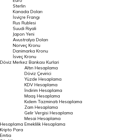
Euro
Pound Kuru
Sterlin
Kanada Doları
Frank Kuru
İsviçre Frangı
Riyal Kuru
Rus Rublesi
Suudi Riyali
Avustralya Doları
Japon Yeni
Avustralya Doları
Danimarka Kronu Kuru
Norveç Kronu
Danimarka Kronu
Kanada Doları Kuru
İsveç Kronu
Döviz
Merkez Bankası Kurlari
Norveç Kronu Kuru
Altın Hesaplama
İsveç Kronu Kuru
Döviz Çevirici
Yüzde Hesaplama
Japon Yeni Kuru
KDV Hesaplama
İndirim Hesaplama
Serbest Piyasa Döviz Kurları
Maaş Hesaplama
Kıdem Tazminatı Hesaplama
Merkez Bankası Döviz Kurları
Zam Hesaplama
Gelir Vergisi Hesaplama
ALTIN
Mesai Hesaplama
Hesaplama
Emeklilik Hesaplama
Altın Fiyatları
Kripto Para
Emtia
Gram Altın Fiyatı