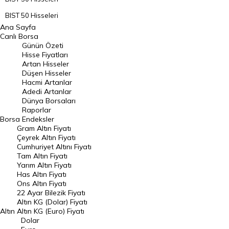
BIST 50 Hisseleri
Ana Sayfa
BIST 100 Hisseleri
Canlı Borsa
Günün Özeti
En Çok Artan Hisseler
Hisse Fiyatları
Artan Hisseler
En Çok Düşen Hisseler
Düşen Hisseler
Hacmi Artanlar
Hacmi Artanlar
Adedi Artanlar
Geçmiş Kapanışlar
Dünya Borsaları
Raporlar
Dünya Borsaları
Borsa
Endeksler
Gram Altın Fiyatı
Raporlar
Çeyrek Altın Fiyatı
Endeksler
Cumhuriyet Altını Fiyatı
Tam Altın Fiyatı
Yarım Altın Fiyatı
DÖVİZ
Has Altın Fiyatı
Ons Altın Fiyatı
Döviz Kuru
22 Ayar Bilezik Fiyatı
Dolar Kuru
Altın KG (Dolar) Fiyatı
Altın
Altın KG (Euro) Fiyatı
Euro Kuru
Dolar