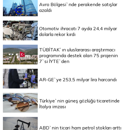
Avro Bölgesi`nde perakende satışlar
azaldı
Otomotiv ihracatı 7 ayda 24,4 milyar
dolarla rekor kırdı
TÜBİTAK`ın uluslararası araştırmacı
programında destek alan 75 projenin
7`si İYTE`den
AR-GE`ye 253,5 milyar lira harcandı
Türkiye`nin güneş gözlüğü ticaretinde
İtalya imzası
ABD`nin ticari ham petrol stokları arttı