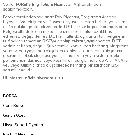
Veriler FOREKS Bilgi İletişim Hizmetleri A.Ş. tarafından
sağlanmaktadır.
Foreks tarafından sağlanan Pay Piyasası, Borçlanma Araçları
Piyasası, Vadeli İşlem ve Opsiyon Piyasası verileri BIST kaynaklı en
az 15 dakika gecikmeli verilerdir. BIST isim ve logosu Koruma Marka
Belgesi altında korunmakta olup izinsiz kullanılamaz, iktibas
edilemez, değiştirilemez. BIST ismi altında açıklanan tüm belgelerin
telif hakları tamamen BIST'ye ait olup, tekrar yayınlanamaz. BIST,
verinin sekansı, doğruluğu ve tamlığı konusunda herhangi bir garanti
vermez. Veri yayınında oluşabilecek aksaklıklar, verinin ulaşmaması,
gecikmesi, eksik ulaşması, yanlış olması, veri yayın sistemindeki
perfomansın düşmesi veya kesintili olması gibi hallerde Alıcı, Alt Alıcı
ve / veya Kullanıcılarda oluşabilecek herhangi bir zarardan BIST
sorumlu değildir.
Uluslarası döviz piyasası kuru
BORSA
Canlı Borsa
Günün Özeti
Hisse Senedi Fiyatları
BIST 30 Hisseleri