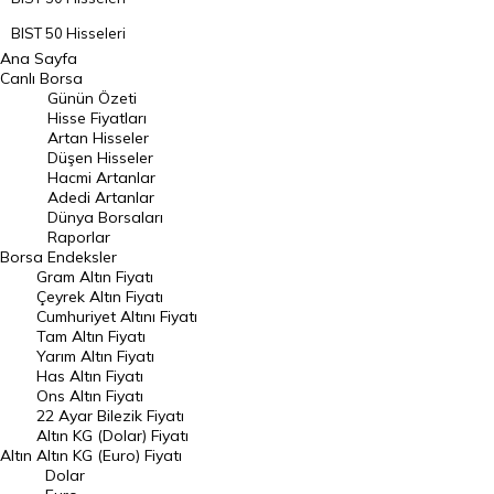
BIST 50 Hisseleri
Ana Sayfa
BIST 100 Hisseleri
Canlı Borsa
Günün Özeti
En Çok Artan Hisseler
Hisse Fiyatları
Artan Hisseler
En Çok Düşen Hisseler
Düşen Hisseler
Hacmi Artanlar
Hacmi Artanlar
Adedi Artanlar
Geçmiş Kapanışlar
Dünya Borsaları
Raporlar
Dünya Borsaları
Borsa
Endeksler
Gram Altın Fiyatı
Raporlar
Çeyrek Altın Fiyatı
Endeksler
Cumhuriyet Altını Fiyatı
Tam Altın Fiyatı
Yarım Altın Fiyatı
DÖVİZ
Has Altın Fiyatı
Ons Altın Fiyatı
Döviz Kuru
22 Ayar Bilezik Fiyatı
Dolar Kuru
Altın KG (Dolar) Fiyatı
Altın
Altın KG (Euro) Fiyatı
Euro Kuru
Dolar