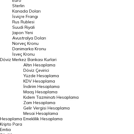
Euro
Pound Kuru
Sterlin
Kanada Doları
Frank Kuru
İsviçre Frangı
Riyal Kuru
Rus Rublesi
Suudi Riyali
Avustralya Doları
Japon Yeni
Avustralya Doları
Danimarka Kronu Kuru
Norveç Kronu
Danimarka Kronu
Kanada Doları Kuru
İsveç Kronu
Döviz
Merkez Bankası Kurlari
Norveç Kronu Kuru
Altın Hesaplama
İsveç Kronu Kuru
Döviz Çevirici
Yüzde Hesaplama
Japon Yeni Kuru
KDV Hesaplama
İndirim Hesaplama
Serbest Piyasa Döviz Kurları
Maaş Hesaplama
Kıdem Tazminatı Hesaplama
Merkez Bankası Döviz Kurları
Zam Hesaplama
Gelir Vergisi Hesaplama
ALTIN
Mesai Hesaplama
Hesaplama
Emeklilik Hesaplama
Altın Fiyatları
Kripto Para
Emtia
Gram Altın Fiyatı