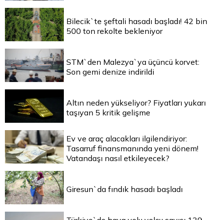
Bilecik`te şeftali hasadı başladı! 42 bin
500 ton rekolte bekleniyor
STM`den Malezya`ya üçüncü korvet:
Son gemi denize indirildi
Altın neden yükseliyor? Fiyatları yukarı
taşıyan 5 kritik gelişme
Ev ve araç alacakları ilgilendiriyor:
Tasarruf finansmanında yeni dönem!
Vatandaşı nasıl etkileyecek?
Giresun`da fındık hasadı başladı
Türkiye`de hava yolu yolcu sayısı 139