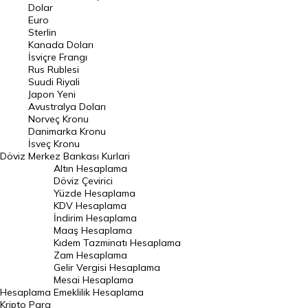
Euro Kuru
Dolar
Euro
Pound Kuru
Sterlin
Kanada Doları
Frank Kuru
İsviçre Frangı
Riyal Kuru
Rus Rublesi
Suudi Riyali
Avustralya Doları
Japon Yeni
Avustralya Doları
Danimarka Kronu Kuru
Norveç Kronu
Danimarka Kronu
Kanada Doları Kuru
İsveç Kronu
Döviz
Merkez Bankası Kurlari
Norveç Kronu Kuru
Altın Hesaplama
İsveç Kronu Kuru
Döviz Çevirici
Yüzde Hesaplama
Japon Yeni Kuru
KDV Hesaplama
İndirim Hesaplama
Serbest Piyasa Döviz Kurları
Maaş Hesaplama
Kıdem Tazminatı Hesaplama
Merkez Bankası Döviz Kurları
Zam Hesaplama
Gelir Vergisi Hesaplama
ALTIN
Mesai Hesaplama
Hesaplama
Emeklilik Hesaplama
Altın Fiyatları
Kripto Para