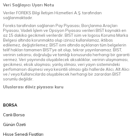
Veri Sağlayıcı Uyarı Notu
Veriler FOREKS Bilgi İletişim Hizmetleri A.Ş. tarafından
sağlanmaktadır.
Foreks tarafından sağlanan Pay Piyasası, Borçlanma Araçları
Piyasası, Vadeli İşlem ve Opsiyon Piyasası verileri BIST kaynaklı en
az 15 dakika gecikmeli verilerdir. BIST isim ve logosu Koruma Marka
Belgesi altında korunmakta olup izinsiz kullanılamaz, iktibas
edilemez, değiştirilemez. BIST ismi altında açıklanan tüm belgelerin
telif hakları tamamen BIST'ye ait olup, tekrar yayınlanamaz. BIST,
verinin sekansı, doğruluğu ve tamlığı konusunda herhangi bir garanti
vermez. Veri yayınında oluşabilecek aksaklıklar, verinin ulaşmaması,
gecikmesi, eksik ulaşması, yanlış olması, veri yayın sistemindeki
perfomansın düşmesi veya kesintili olması gibi hallerde Alıcı, Alt Alıcı
ve / veya Kullanıcılarda oluşabilecek herhangi bir zarardan BIST
sorumlu değildir.
Uluslarası döviz piyasası kuru
BORSA
Canlı Borsa
Günün Özeti
Hisse Senedi Fiyatları