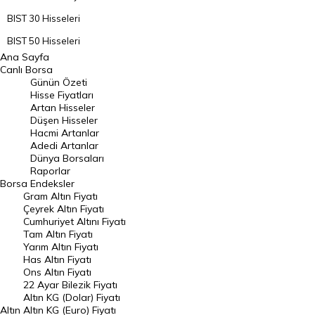
BIST 30 Hisseleri
BIST 50 Hisseleri
Ana Sayfa
BIST 100 Hisseleri
Canlı Borsa
Günün Özeti
En Çok Artan Hisseler
Hisse Fiyatları
Artan Hisseler
En Çok Düşen Hisseler
Düşen Hisseler
Hacmi Artanlar
Hacmi Artanlar
Adedi Artanlar
Geçmiş Kapanışlar
Dünya Borsaları
Raporlar
Dünya Borsaları
Borsa
Endeksler
Gram Altın Fiyatı
Raporlar
Çeyrek Altın Fiyatı
Endeksler
Cumhuriyet Altını Fiyatı
Tam Altın Fiyatı
Yarım Altın Fiyatı
DÖVİZ
Has Altın Fiyatı
Ons Altın Fiyatı
Döviz Kuru
22 Ayar Bilezik Fiyatı
Dolar Kuru
Altın KG (Dolar) Fiyatı
Altın
Altın KG (Euro) Fiyatı