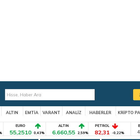
ALTIN
EMTİA
VARANT
ANALİZ
HABERLER
KRİPTO P
EURO
ALTIN
PETROL
55,2510
6.660,55
82,31
4
%
0,43%
2,59%
-0,22%