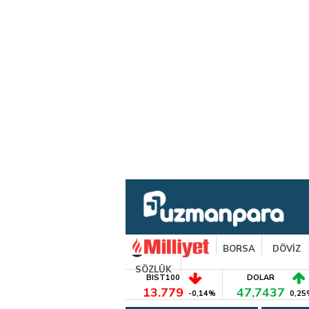
BORSA
DÖVİZ
SÖZLÜK
BIST100
DOLAR
13.779
47,7437
-0,14%
0,25