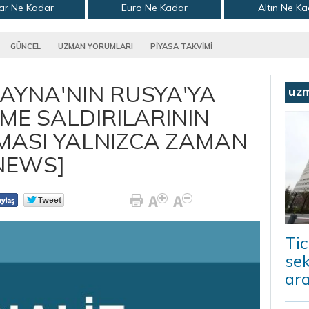
ar Ne Kadar
Euro Ne Kadar
Altın Ne K
GÜNCEL
UZMAN YORUMLARI
PİYASA TAKVİMİ
RAYNA'NIN RUSYA'YA
uz
EME SALDIRILARININ
RMASI YALNIZCA ZAMAN
-NEWS]
Tic
sek
ara