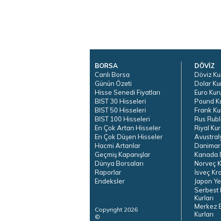
BORSA
DÖVİZ
Canlı Borsa
Döviz Ku
Günün Özeti
Dolar Ku
Hisse Senedi Fiyatları
Euro Kur
BIST 30 Hisseleri
Pound K
BIST 50 Hisseleri
Frank Ku
BIST 100 Hisseleri
Rus Rubl
En Çok Artan Hisseler
Riyal Kur
En Çok Düşen Hisseler
Avustral
Hacmi Artanlar
Danimar
Geçmiş Kapanışlar
Kanada D
Dünya Borsaları
Norveç K
Raporlar
İsveç Kr
Endeksler
Japon Ye
Serbest 
Kurları
Merkez 
Copyright 2026
Kurları
©