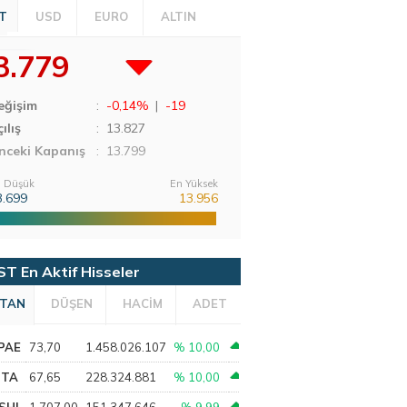
T
USD
EURO
ALTIN
3.779
eğişim
:
-0,14%
|
-19
ılış
:
13.827
nceki Kapanış
: 13.799
 Düşük
En Yüksek
3.699
13.956
ST En Aktif Hisseler
TAN
DÜŞEN
HACİM
ADET
PAE
73,70
1.458.026.107
% 10,00
PTA
67,65
228.324.881
% 10,00
SHL
1.707,00
151.347.646
% 9,99