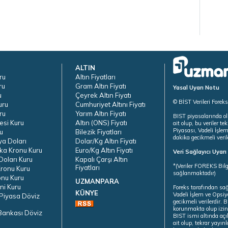
ALTIN
ru
Altın Fiyatları
ru
Gram Altın Fiyatı
Yasal Uyarı Notu
u
Çeyrek Altın Fiyatı
© BİST Verileri Forek
uru
Cumhuriyet Altını Fiyatı
ru
Yarım Altın Fiyatı
BIST piyasalarında ol
esi Kuru
Altın (ONS) Fiyatı
ait olup, bu veriler 
Piyasası, Vadeli İşle
u
Bilezik Fiyatları
dakika gecikmeli veril
ya Doları
Dolar/Kg Altın Fiyatı
ka Kronu Kuru
Euro/Kg Altın Fiyatı
Veri Sağlayıcı Uyar
oları Kuru
Kapalı Çarşı Altın
*(Veriler FOREKS Bilg
Fiyatları
ronu Kuru
sağlanmaktadır)
onu Kuru
UZMANPARA
ni Kuru
Foreks tarafından sa
KÜNYE
Vadeli İşlem ve Opsiy
Piyasa Döviz
gecikmeli verilerdir.
korunmakta olup izins
Bankası Döviz
BIST ismi altında açı
ait olup, tekrar yayı