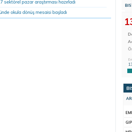
07 sektörel pazar araştırması hazırladı
BIS
ründe okula dönüş mesaisi başladı
1
D
Aç
Ö
En
1
BI
AR
EM
GI
MR