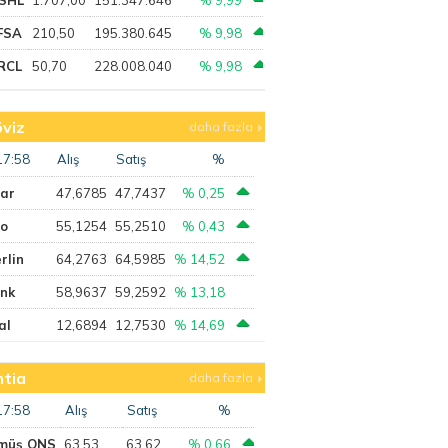
FSA
210,50
195.380.645
% 9,98
RCL
50,70
228.008.040
% 9,98
viz
daha fazla
17:58
Alış
Satış
%
lar
47,6785
47,7437
% 0,25
ro
55,1254
55,2510
% 0,43
rlin
64,2763
64,5985
% 14,52
ank
58,9637
59,2592
% 13,18
al
12,6894
12,7530
% 14,69
tia
daha fazla
17:58
Alış
Satış
%
müş ONS
63,53
63,62
% 0,66