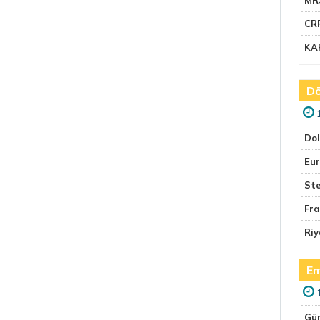
CR
KA
Dö
Do
Eu
Ste
Fr
Riy
Em
Gü