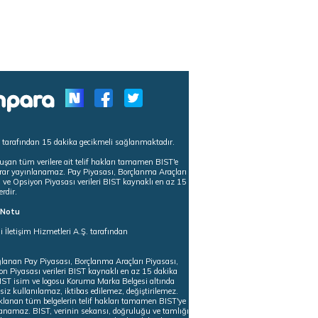
s tarafından 15 dakika gecikmeli sağlanmaktadır.
uşan tüm verilere ait telif hakları tamamen BIST'e
tekrar yayınlanamaz. Pay Piyasası, Borçlanma Araçları
m ve Opsiyon Piyasası verileri BIST kaynaklı en az 15
erdir.
ı Notu
i İletişim Hizmetleri A.Ş. tarafından
ğlanan Pay Piyasası, Borçlanma Araçları Piyasası,
on Piyasası verileri BIST kaynaklı en az 15 dakika
 BIST isim ve logosu Koruma Marka Belgesi altında
iz kullanılamaz, iktibas edilemez, değiştirilemez.
klanan tüm belgelerin telif hakları tamamen BIST'ye
nlanamaz. BIST, verinin sekansı, doğruluğu ve tamlığı