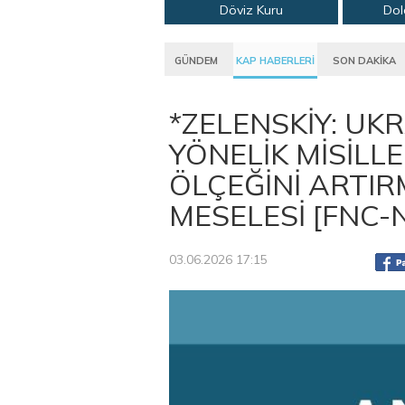
Döviz Kuru
Dol
GÜNDEM
KAP HABERLERİ
SON DAKİKA
*ZELENSKİY: UK
YÖNELİK MİSİLL
ÖLÇEĞİNİ ARTI
MESELESİ [FNC
03.06.2026 17:15