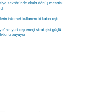
asiye sektöründe okula dönüş mesaisi
dı
lerin internet kullanımı iki katını aştı
ye`nin yurt dışı enerji stratejisi güçlü
lıklarla büyüyor