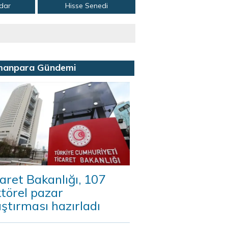
adar
Hisse Senedi
manpara Gündemi
aret Bakanlığı, 107
törel pazar
ştırması hazırladı