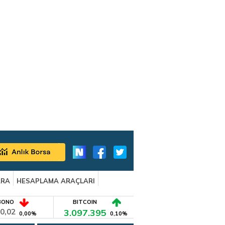
ARA
HESAPLAMA ARAÇLARI
BONO
BITCOIN
0,02
3.097.395
0,00%
0,10%