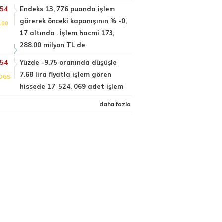
:54
Endeks 13, 776 puanda işlem
görerek önceki kapanışının % -0,
100
17 altında . İşlem hacmi 173,
288.00 milyon TL de
:54
Yüzde -9.75 oranında düşüşle
7.68 lira fiyatla işlem gören
DGS
hissede 17, 524, 069 adet işlem
daha fazla