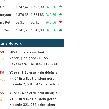
tin
1.747,47
1.752,90
% 0,66
ladyum
1.379,33
1.384,83
% 0,66
nt Pet.
82,31
82,31
% 0,66
ın Ons
4.341,53
4.342,09
% 0,66
ans Raporu
:59
BIST 30 endeksi dünkü
kapanışına göre -70, 55
030
kaybederek (% -0.45 ) 15, 584
:56
Yüzde -3.21 oranında düşüşle
44.04 lira fiyatla işlem gören
HOL
hissede 2, 601, 347 adet işlem
:55
Yüzde -4.32 oranında düşüşle
71.90 lira fiyatla işlem gören
NEL
hissede 321, 259 adet işlem