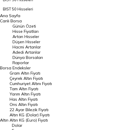
BIST 50 Hisseleri
Ana Sayfa
BIST 100 Hisseleri
Canlı Borsa
Günün Özeti
En Çok Artan Hisseler
Hisse Fiyatları
Artan Hisseler
En Çok Düşen Hisseler
Düşen Hisseler
Hacmi Artanlar
Hacmi Artanlar
Adedi Artanlar
Geçmiş Kapanışlar
Dünya Borsaları
Raporlar
Dünya Borsaları
Borsa
Endeksler
Gram Altın Fiyatı
Raporlar
Çeyrek Altın Fiyatı
Endeksler
Cumhuriyet Altını Fiyatı
Tam Altın Fiyatı
Yarım Altın Fiyatı
DÖVİZ
Has Altın Fiyatı
Ons Altın Fiyatı
Döviz Kuru
22 Ayar Bilezik Fiyatı
Dolar Kuru
Altın KG (Dolar) Fiyatı
Altın
Altın KG (Euro) Fiyatı
Euro Kuru
Dolar