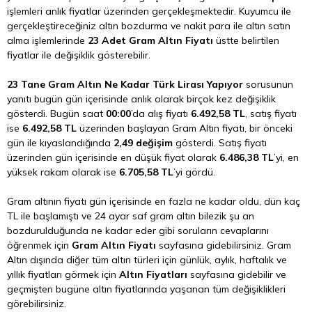
işlemleri anlık fiyatlar üzerinden gerçekleşmektedir. Kuyumcu ile
gerçekleştireceğiniz altın bozdurma ve nakit para ile altın satın
alma işlemlerinde
23 Adet Gram Altın Fiyatı
üstte belirtilen
fiyatlar ile değişiklik gösterebilir.
23 Tane Gram Altın Ne Kadar Türk Lirası Yapıyor
sorusunun
yanıtı bugün gün içerisinde anlık olarak birçok kez değişiklik
gösterdi. Bugün saat
00:00
’da alış fiyatı
6.492,58 TL
, satış fiyatı
ise
6.492,58 TL
üzerinden başlayan Gram Altın fiyatı, bir önceki
gün ile kıyaslandığında
2,49 değişim
gösterdi. Satış fiyatı
üzerinden gün içerisinde en düşük fiyat olarak
6.486,38 TL
’yi, en
yüksek rakam olarak ise
6.705,58 TL
’yi gördü.
Gram altının fiyatı gün içerisinde en fazla ne kadar oldu, dün kaç
TL ile başlamıştı ve 24 ayar saf gram altın bilezik şu an
bozdurulduğunda ne kadar eder gibi soruların cevaplarını
öğrenmek için
Gram Altın Fiyatı
sayfasına gidebilirsiniz. Gram
Altın dışında diğer tüm altın türleri için günlük, aylık, haftalık ve
yıllık fiyatları görmek için
Altın Fiyatları
sayfasına gidebilir ve
geçmişten bugüne altın fiyatlarında yaşanan tüm değişiklikleri
görebilirsiniz.