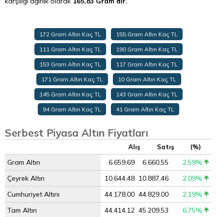
karşılığı ağırlık olarak
165,83 Gram’dır.
172 Gram Altın Kaç TL
155 Gram Altın Kaç TL
111 Gram Altın Kaç TL
190 Gram Altın Kaç TL
153 Gram Altın Kaç TL
117 Gram Altın Kaç TL
171 Gram Altın Kaç TL
10 Gram Altın Kaç TL
145 Gram Altın Kaç TL
143 Gram Altın Kaç TL
94 Gram Altın Kaç TL
41 Gram Altın Kaç TL
Serbest Piyasa Altın Fiyatları
Alış
Satış
(%)
Gram Altın
6.659,69
6.660,55
2,59%
Çeyrek Altın
10.644,48
10.887,46
2,09%
Cumhuriyet Altını
44.178,00
44.829,00
2,19%
Tam Altın
44.414,12
45.209,53
6,75%