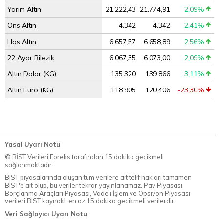
Yarım Altın
21.222,43
21.774,91
2,09%
Ons Altın
4.342
4.342
2,41%
Has Altın
6.657,57
6.658,89
2,56%
22 Ayar Bilezik
6.067,35
6.073,00
2,09%
Altın Dolar (KG)
135.320
139.866
3,11%
Altın Euro (KG)
118.905
120.406
-23,30%
Yasal Uyarı Notu
© BİST Verileri Foreks tarafından 15 dakika gecikmeli
sağlanmaktadır.
BIST piyasalarında oluşan tüm verilere ait telif hakları tamamen
BIST'e ait olup, bu veriler tekrar yayınlanamaz. Pay Piyasası,
Borçlanma Araçları Piyasası, Vadeli İşlem ve Opsiyon Piyasası
verileri BIST kaynaklı en az 15 dakika gecikmeli verilerdir.
Veri Sağlayıcı Uyarı Notu