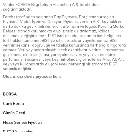
Veriler FOREKS Bilgi İletişim Hizmetleri A.Ş. tarafından
sağlanmaktadır.
Foreks tarafından sağlanan Pay Piyasası, Borçlanma Araçları
Piyasası, Vadeli İşlem ve Opsiyon Piyasası verileri BIST kaynaklı en
az 15 dakika gecikmeli verilerdir. BIST isim ve logosu Koruma Marka
Belgesi altında korunmakta olup izinsiz kullanılamaz, iktibas
edilemez, değiştirilemez. BIST ismi altında açıklanan tüm belgelerin
telif hakları tamamen BIST'ye ait olup, tekrar yayınlanamaz. BIST,
verinin sekansı, doğruluğu ve tamlığı konusunda herhangi bir garanti
vermez. Veri yayınında oluşabilecek aksaklıklar, verinin ulaşmaması,
gecikmesi, eksik ulaşması, yanlış olması, veri yayın sistemindeki
perfomansın düşmesi veya kesintili olması gibi hallerde Alıcı, Alt Alıcı
ve / veya Kullanıcılarda oluşabilecek herhangi bir zarardan BIST
sorumlu değildir.
Uluslarası döviz piyasası kuru
BORSA
Canlı Borsa
Günün Özeti
Hisse Senedi Fiyatları
BIST 30 Hisseleri