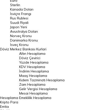
Euro
Pound Kuru
Sterlin
Kanada Doları
Frank Kuru
İsviçre Frangı
Riyal Kuru
Rus Rublesi
Suudi Riyali
Avustralya Doları
Japon Yeni
Avustralya Doları
Danimarka Kronu Kuru
Norveç Kronu
Danimarka Kronu
Kanada Doları Kuru
İsveç Kronu
Döviz
Merkez Bankası Kurlari
Norveç Kronu Kuru
Altın Hesaplama
İsveç Kronu Kuru
Döviz Çevirici
Yüzde Hesaplama
Japon Yeni Kuru
KDV Hesaplama
İndirim Hesaplama
Serbest Piyasa Döviz Kurları
Maaş Hesaplama
Kıdem Tazminatı Hesaplama
Merkez Bankası Döviz Kurları
Zam Hesaplama
Gelir Vergisi Hesaplama
ALTIN
Mesai Hesaplama
Hesaplama
Emeklilik Hesaplama
Altın Fiyatları
Kripto Para
Emtia
Gram Altın Fiyatı