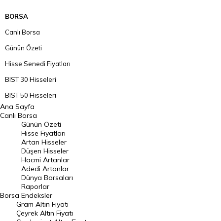
BORSA
Canlı Borsa
Günün Özeti
Hisse Senedi Fiyatları
BIST 30 Hisseleri
BIST 50 Hisseleri
Ana Sayfa
BIST 100 Hisseleri
Canlı Borsa
Günün Özeti
En Çok Artan Hisseler
Hisse Fiyatları
Artan Hisseler
En Çok Düşen Hisseler
Düşen Hisseler
Hacmi Artanlar
Hacmi Artanlar
Adedi Artanlar
Geçmiş Kapanışlar
Dünya Borsaları
Raporlar
Dünya Borsaları
Borsa
Endeksler
Gram Altın Fiyatı
Raporlar
Çeyrek Altın Fiyatı