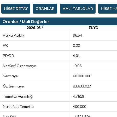
HİSSE DETAY
ORANLAR
MALİ TABLOLAR
HİSSE H
Oranlar / Mali Değerler
2026-03 *
EUYO
Halka Açıklık
96,54
F/K
0,00
PD/DD
4,01
NetKar/ Özsermaye
-0,06
Sermaye
60.000.000
Öz Sermaye
83.633.027
Temettü Verimliliği
4,7619
Nakit Net Temettü
400.000
Net Kar
-4.821.694