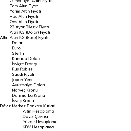
Endeksler
Cumhuriyet Altını Fiyatı
Tam Altın Fiyatı
Yarım Altın Fiyatı
DÖVİZ
Has Altın Fiyatı
Ons Altın Fiyatı
Döviz Kuru
22 Ayar Bilezik Fiyatı
Dolar Kuru
Altın KG (Dolar) Fiyatı
Altın
Altın KG (Euro) Fiyatı
Euro Kuru
Dolar
Euro
Pound Kuru
Sterlin
Kanada Doları
Frank Kuru
İsviçre Frangı
Riyal Kuru
Rus Rublesi
Suudi Riyali
Avustralya Doları
Japon Yeni
Avustralya Doları
Danimarka Kronu Kuru
Norveç Kronu
Danimarka Kronu
Kanada Doları Kuru
İsveç Kronu
Döviz
Merkez Bankası Kurlari
Norveç Kronu Kuru
Altın Hesaplama
İsveç Kronu Kuru
Döviz Çevirici
Yüzde Hesaplama
Japon Yeni Kuru
KDV Hesaplama