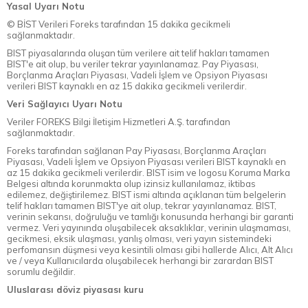
Yasal Uyarı Notu
© BİST Verileri Foreks tarafından 15 dakika gecikmeli
sağlanmaktadır.
BIST piyasalarında oluşan tüm verilere ait telif hakları tamamen
BIST'e ait olup, bu veriler tekrar yayınlanamaz. Pay Piyasası,
Borçlanma Araçları Piyasası, Vadeli İşlem ve Opsiyon Piyasası
verileri BIST kaynaklı en az 15 dakika gecikmeli verilerdir.
Veri Sağlayıcı Uyarı Notu
Veriler FOREKS Bilgi İletişim Hizmetleri A.Ş. tarafından
sağlanmaktadır.
Foreks tarafından sağlanan Pay Piyasası, Borçlanma Araçları
Piyasası, Vadeli İşlem ve Opsiyon Piyasası verileri BIST kaynaklı en
az 15 dakika gecikmeli verilerdir. BIST isim ve logosu Koruma Marka
Belgesi altında korunmakta olup izinsiz kullanılamaz, iktibas
edilemez, değiştirilemez. BIST ismi altında açıklanan tüm belgelerin
telif hakları tamamen BIST'ye ait olup, tekrar yayınlanamaz. BIST,
verinin sekansı, doğruluğu ve tamlığı konusunda herhangi bir garanti
vermez. Veri yayınında oluşabilecek aksaklıklar, verinin ulaşmaması,
gecikmesi, eksik ulaşması, yanlış olması, veri yayın sistemindeki
perfomansın düşmesi veya kesintili olması gibi hallerde Alıcı, Alt Alıcı
ve / veya Kullanıcılarda oluşabilecek herhangi bir zarardan BIST
sorumlu değildir.
Uluslarası döviz piyasası kuru