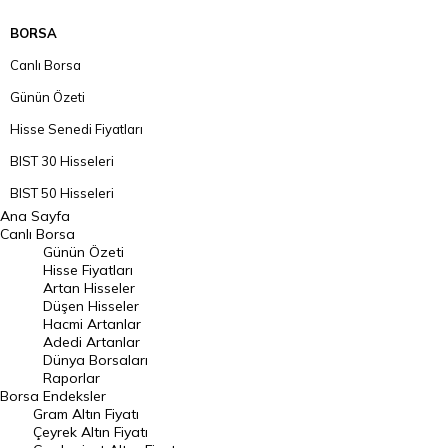
BORSA
Canlı Borsa
Günün Özeti
Hisse Senedi Fiyatları
BIST 30 Hisseleri
BIST 50 Hisseleri
Ana Sayfa
BIST 100 Hisseleri
Canlı Borsa
Günün Özeti
En Çok Artan Hisseler
Hisse Fiyatları
Artan Hisseler
En Çok Düşen Hisseler
Düşen Hisseler
Hacmi Artanlar
Hacmi Artanlar
Adedi Artanlar
Geçmiş Kapanışlar
Dünya Borsaları
Raporlar
Dünya Borsaları
Borsa
Endeksler
Gram Altın Fiyatı
Raporlar
Çeyrek Altın Fiyatı