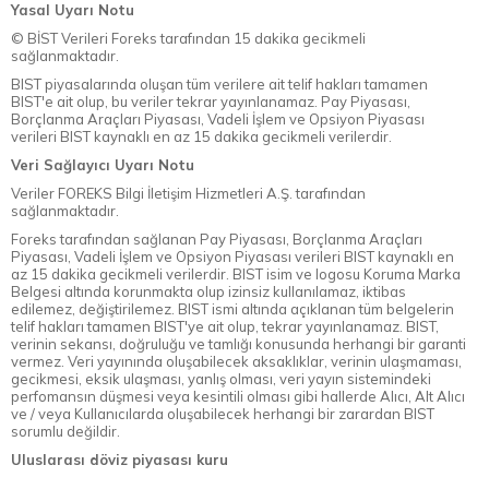
Yasal Uyarı Notu
© BİST Verileri Foreks tarafından 15 dakika gecikmeli
sağlanmaktadır.
BIST piyasalarında oluşan tüm verilere ait telif hakları tamamen
BIST'e ait olup, bu veriler tekrar yayınlanamaz. Pay Piyasası,
Borçlanma Araçları Piyasası, Vadeli İşlem ve Opsiyon Piyasası
verileri BIST kaynaklı en az 15 dakika gecikmeli verilerdir.
Veri Sağlayıcı Uyarı Notu
Veriler FOREKS Bilgi İletişim Hizmetleri A.Ş. tarafından
sağlanmaktadır.
Foreks tarafından sağlanan Pay Piyasası, Borçlanma Araçları
Piyasası, Vadeli İşlem ve Opsiyon Piyasası verileri BIST kaynaklı en
az 15 dakika gecikmeli verilerdir. BIST isim ve logosu Koruma Marka
Belgesi altında korunmakta olup izinsiz kullanılamaz, iktibas
edilemez, değiştirilemez. BIST ismi altında açıklanan tüm belgelerin
telif hakları tamamen BIST'ye ait olup, tekrar yayınlanamaz. BIST,
verinin sekansı, doğruluğu ve tamlığı konusunda herhangi bir garanti
vermez. Veri yayınında oluşabilecek aksaklıklar, verinin ulaşmaması,
gecikmesi, eksik ulaşması, yanlış olması, veri yayın sistemindeki
perfomansın düşmesi veya kesintili olması gibi hallerde Alıcı, Alt Alıcı
ve / veya Kullanıcılarda oluşabilecek herhangi bir zarardan BIST
sorumlu değildir.
Uluslarası döviz piyasası kuru