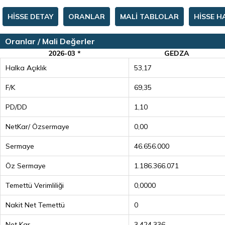
HİSSE DETAY
ORANLAR
MALİ TABLOLAR
HİSSE H
Oranlar / Mali Değerler
2026-03 *
GEDZA
Halka Açıklık
53,17
F/K
69,35
PD/DD
1,10
NetKar/ Özsermaye
0,00
Sermaye
46.656.000
Öz Sermaye
1.186.366.071
Temettü Verimliliği
0,0000
Nakit Net Temettü
0
Net Kar
3.424.336