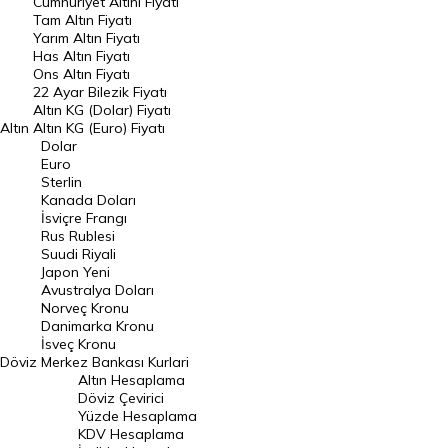
Endeksler
Cumhuriyet Altını Fiyatı
Tam Altın Fiyatı
Yarım Altın Fiyatı
DÖVİZ
Has Altın Fiyatı
Ons Altın Fiyatı
Döviz Kuru
22 Ayar Bilezik Fiyatı
Dolar Kuru
Altın KG (Dolar) Fiyatı
Altın
Altın KG (Euro) Fiyatı
Euro Kuru
Dolar
Euro
Pound Kuru
Sterlin
Kanada Doları
Frank Kuru
İsviçre Frangı
Riyal Kuru
Rus Rublesi
Suudi Riyali
Avustralya Doları
Japon Yeni
Avustralya Doları
Danimarka Kronu Kuru
Norveç Kronu
Danimarka Kronu
Kanada Doları Kuru
İsveç Kronu
Döviz
Merkez Bankası Kurlari
Norveç Kronu Kuru
Altın Hesaplama
İsveç Kronu Kuru
Döviz Çevirici
Yüzde Hesaplama
Japon Yeni Kuru
KDV Hesaplama