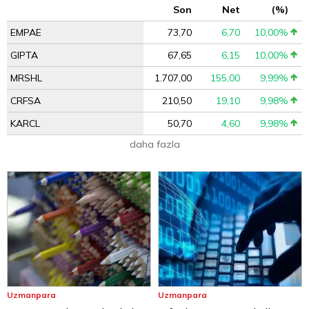
Son
Net
(%)
EMPAE
73,70
6,70
10,00%
GIPTA
67,65
6,15
10,00%
MRSHL
1.707,00
155,00
9,99%
CRFSA
210,50
19,10
9,98%
KARCL
50,70
4,60
9,98%
daha fazla
Uzmanpara
Uzmanpara