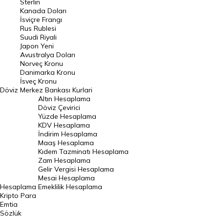
Sterlin
Kanada Doları
Frank Kuru
İsviçre Frangı
Riyal Kuru
Rus Rublesi
Suudi Riyali
Avustralya Doları
Japon Yeni
Avustralya Doları
Danimarka Kronu Kuru
Norveç Kronu
Danimarka Kronu
Kanada Doları Kuru
İsveç Kronu
Döviz
Merkez Bankası Kurlari
Norveç Kronu Kuru
Altın Hesaplama
İsveç Kronu Kuru
Döviz Çevirici
Yüzde Hesaplama
Japon Yeni Kuru
KDV Hesaplama
İndirim Hesaplama
Serbest Piyasa Döviz Kurları
Maaş Hesaplama
Kıdem Tazminatı Hesaplama
Merkez Bankası Döviz Kurları
Zam Hesaplama
Gelir Vergisi Hesaplama
ALTIN
Mesai Hesaplama
Hesaplama
Emeklilik Hesaplama
Altın Fiyatları
Kripto Para
Emtia
Gram Altın Fiyatı
Sözlük