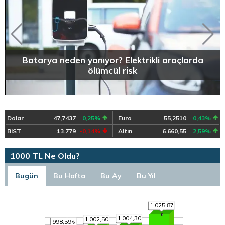
Batarya neden yanıyor? Elektrikli araçlarda
ölümcül risk
Dolar
47,7437
0,25%
Euro
55,2510
0,43%
BIST
13.779
-0,14%
Altın
6.660,55
2,59%
1000 TL Ne Oldu?
Bugün
Bu Hafta
Bu Ay
Bu Yıl
1.025,87
1.004,30
1.002,50
998,59