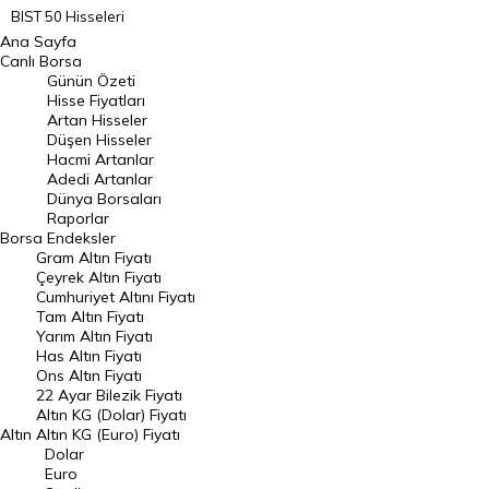
BIST 50 Hisseleri
Ana Sayfa
BIST 100 Hisseleri
Canlı Borsa
Günün Özeti
En Çok Artan Hisseler
Hisse Fiyatları
Artan Hisseler
En Çok Düşen Hisseler
Düşen Hisseler
Hacmi Artanlar
Hacmi Artanlar
Adedi Artanlar
Geçmiş Kapanışlar
Dünya Borsaları
Raporlar
Dünya Borsaları
Borsa
Endeksler
Gram Altın Fiyatı
Raporlar
Çeyrek Altın Fiyatı
Endeksler
Cumhuriyet Altını Fiyatı
Tam Altın Fiyatı
Yarım Altın Fiyatı
DÖVİZ
Has Altın Fiyatı
Ons Altın Fiyatı
Döviz Kuru
22 Ayar Bilezik Fiyatı
Dolar Kuru
Altın KG (Dolar) Fiyatı
Altın
Altın KG (Euro) Fiyatı
Euro Kuru
Dolar
Euro
Pound Kuru