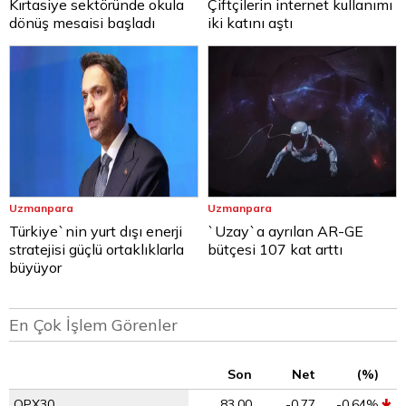
Kırtasiye sektöründe okula
Çiftçilerin internet kullanımı
dönüş mesaisi başladı
iki katını aştı
Uzmanpara
Uzmanpara
Türkiye`nin yurt dışı enerji
`Uzay`a ayrılan AR-GE
stratejisi güçlü ortaklıklarla
bütçesi 107 kat arttı
büyüyor
En Çok İşlem Görenler
Son
Net
(%)
OPX30
83,00
-0,77
-0,64%