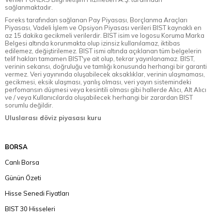
sağlanmaktadır.
Foreks tarafından sağlanan Pay Piyasası, Borçlanma Araçları
Piyasası, Vadeli İşlem ve Opsiyon Piyasası verileri BIST kaynaklı en
az 15 dakika gecikmeli verilerdir. BIST isim ve logosu Koruma Marka
Belgesi altında korunmakta olup izinsiz kullanılamaz, iktibas
edilemez, değiştirilemez. BIST ismi altında açıklanan tüm belgelerin
telif hakları tamamen BIST'ye ait olup, tekrar yayınlanamaz. BIST,
verinin sekansı, doğruluğu ve tamlığı konusunda herhangi bir garanti
vermez. Veri yayınında oluşabilecek aksaklıklar, verinin ulaşmaması,
gecikmesi, eksik ulaşması, yanlış olması, veri yayın sistemindeki
perfomansın düşmesi veya kesintili olması gibi hallerde Alıcı, Alt Alıcı
ve / veya Kullanıcılarda oluşabilecek herhangi bir zarardan BIST
sorumlu değildir.
Uluslarası döviz piyasası kuru
BORSA
Canlı Borsa
Günün Özeti
Hisse Senedi Fiyatları
BIST 30 Hisseleri