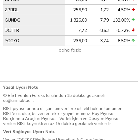
ZPBDL
256,90
-1,72
-4,50%
GUNDG
1.826,00
7,79
132,00%
DCTTR
7,72
-8,53
-0,72%
YGGYO
236,00
3,74
8,50%
daha fazla
Yasal Uyarı Notu
© BİST Verileri Foreks tarafından 15 dakika gecikmeli
sağlanmaktadır.
BIST piyasalarında oluşan tüm verilere ait telif hakları tamamen
BIST'e ait olup, bu veriler tekrar yayınlanamaz. Pay Piyasası,
Borçlanma Araçları Piyasası, Vadeli İşlem ve Opsiyon Piyasası
verileri BIST kaynaklı en az 15 dakika gecikmeli verilerdir.
Veri Sağlayıcı Uyarı Notu
Veriler FOREKS Bilgi İletişim Hizmetleri A.Ş. tarafından