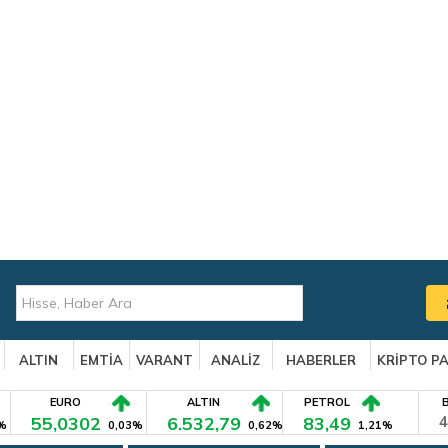
ALTIN
EMTİA
VARANT
ANALİZ
HABERLER
KRİPTO P
EURO
ALTIN
PETROL
55,0302
6.532,79
83,49
4
%
0,03%
0,62%
1,21%