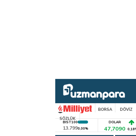
BORSA
DÖVİZ
SÖZLÜK
BIST100
DOLAR
13.799
47,7090
0,00%
0,18