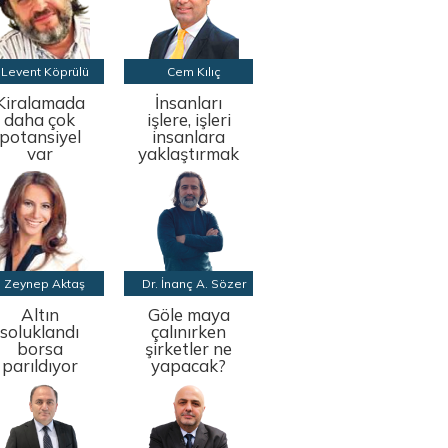
Levent Köprülü
Cem Kılıç
Kiralamada
İnsanları
daha çok
işlere, işleri
potansiyel
insanlara
var
yaklaştırmak
Zeynep Aktaş
Dr. İnanç A. Sözer
Altın
Göle maya
soluklandı
çalınırken
borsa
şirketler ne
parıldıyor
yapacak?