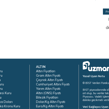
Pr
d
ALTIN
ru
Altın Fiyatları
ru
Gram Altın Fiyatı
Yasal Uyarı Notu
u
Çeyrek Altın Fiyatı
© BİST Verileri Forek
uru
Cumhuriyet Altını Fiyatı
ru
Yarım Altın Fiyatı
BIST piyasalarında ol
esi Kuru
Altın (ONS) Fiyatı
ait olup, bu veriler 
Piyasası, Vadeli İşle
u
Bilezik Fiyatları
dakika gecikmeli veril
ya Doları
Dolar/Kg Altın Fiyatı
ka Kronu Kuru
Euro/Kg Altın Fiyatı
Veri Sağlayıcı Uyar