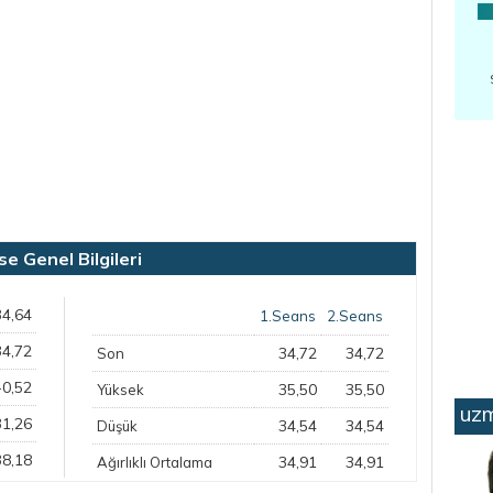
Genel Bilgileri
34,64
1.Seans
2.Seans
34,72
34,72
34,72
Son
-0,52
35,50
35,50
Yüksek
uzm
31,26
34,54
34,54
Düşük
38,18
34,91
34,91
Ağırlıklı Ortalama