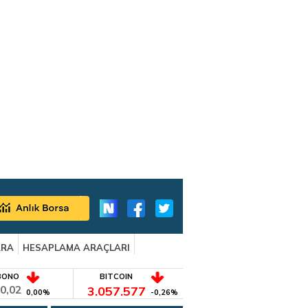
ARA
HESAPLAMA ARAÇLARI
BONO
BITCOIN
0,02
3.057.577
0,00%
-0,26%