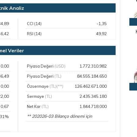
ik Analiz
34,89
-1,35
CCI (14)
46,42
49,92
RSI (14)
l Veriler
0,00
1.772.310.982
Piyasa Değeri
(USD)
36,49
84.555.184.650
Piyasa Değeri
(TL)
0,00
126.462.671.000
Özsermaye
(TL)(**)
22,00
2.435.345.180
Sermaye
(TL)
0,67
1.844.718.000
Net Kar
(TL)
** 202026-03 Bilanço dönemi için
,31%