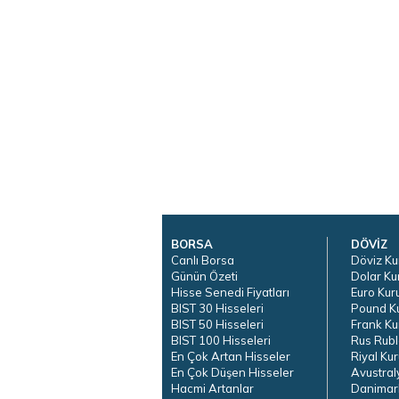
BORSA
DÖVİZ
Canlı Borsa
Döviz Ku
Günün Özeti
Dolar Ku
Hisse Senedi Fiyatları
Euro Kur
BIST 30 Hisseleri
Pound K
BIST 50 Hisseleri
Frank Ku
BIST 100 Hisseleri
Rus Rubl
En Çok Artan Hisseler
Riyal Kur
En Çok Düşen Hisseler
Avustral
Hacmi Artanlar
Danimar