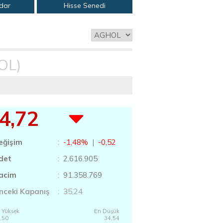
adar
Hisse Senedi
OL)
4,72
eğişim
:
-1,48%
|
-0,52
det
: 2.616.905
acim
: 91.358.769
nceki Kapanış
: 35,24
 Yüksek
En Düşük
,50
34,54