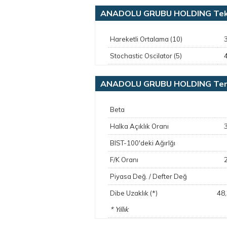
ANADOLU GRUBU HOLDING Tekn
Hareketli Ortalama (10)
Stochastic Oscilator (5)
ANADOLU GRUBU HOLDING Teme
Beta
Halka Açıklık Oranı
BIST-100'deki Ağırlğı
F/K Oranı
Piyasa Değ. / Defter Değ
48
Dibe Uzaklık (*)
* Yıllık