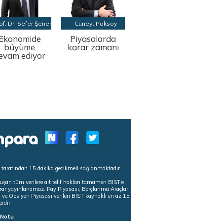
of. Dr. Sefer Şener
Cüneyt Paksoy
Ekonomide
Piyasalarda
büyüme
karar zamanı
evam ediyor
s tarafından 15 dakika gecikmeli sağlanmaktadır.
uşan tüm verilere ait telif hakları tamamen BIST'e
tekrar yayınlanamaz. Pay Piyasası, Borçlanma Araçları
m ve Opsiyon Piyasası verileri BIST kaynaklı en az 15
erdir.
ı Notu