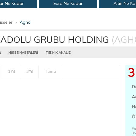
ar Ne Kadar
Euro Ne Kadar
Altın Ne K
isseler
»
Aghol
ADOLU GRUBU HOLDING
(AGH
R
HİSSE HABERLERİ
TEKNİK ANALİZ
3
1Yıl
3Yıl
Tümü
D
A
H
Ö
En
35