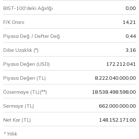
BIST-100'deki Ağırlğı
0,00
F/K Oranı
14,21
Piyasa Değ. / Defter Değ
0,44
Dibe Uzaklık (*)
3,16
Piyasa Değeri
(USD)
172.212.041
Piyasa Değeri
(TL)
8.222.040.000,00
Özsermaye
(TL)(**)
18.538.498.598,00
Sermaye
(TL)
662.000.000,00
Net Kar
(TL)
148.152.171,00
* Yıllık