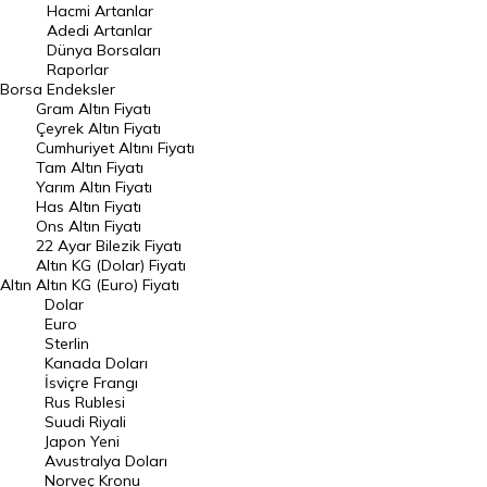
Hacmi Artanlar
Hacmi Artanlar
Adedi Artanlar
Geçmiş Kapanışlar
Dünya Borsaları
Raporlar
Dünya Borsaları
Borsa
Endeksler
Gram Altın Fiyatı
Raporlar
Çeyrek Altın Fiyatı
Endeksler
Cumhuriyet Altını Fiyatı
Tam Altın Fiyatı
Yarım Altın Fiyatı
DÖVİZ
Has Altın Fiyatı
Ons Altın Fiyatı
Döviz Kuru
22 Ayar Bilezik Fiyatı
Dolar Kuru
Altın KG (Dolar) Fiyatı
Altın
Altın KG (Euro) Fiyatı
Euro Kuru
Dolar
Euro
Pound Kuru
Sterlin
Kanada Doları
Frank Kuru
İsviçre Frangı
Riyal Kuru
Rus Rublesi
Suudi Riyali
Avustralya Doları
Japon Yeni
Avustralya Doları
Danimarka Kronu Kuru
Norveç Kronu