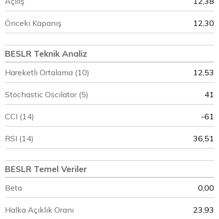
Açılış
12,38
Önceki Kapanış
12,30
BESLR Teknik Analiz
Hareketli Ortalama (10)
12,53
Stochastic Oscilator (5)
41
CCI (14)
-61
RSI (14)
36,51
BESLR Temel Veriler
Beta
0,00
Halka Açıklık Oranı
23,93