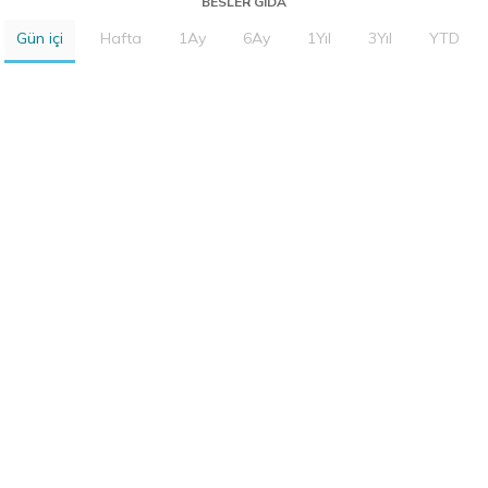
BESLER GIDA
Gün içi
Hafta
1Ay
6Ay
1Yıl
3Yıl
YTD