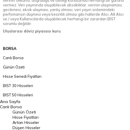
verinin sekansı, doğruluğu ve tamlığı konusunda herhangi bir garanti
vermez. Veri yayınında oluşabilecek aksaklıklar, verinin ulaşmaması,
gecikmesi, eksik ulaşması, yanlış olması, veri yayın sistemindeki
perfomansın düşmesi veya kesintili olması gibi hallerde Alıcı, Alt Alıcı
ve / veya Kullanıcılarda oluşabilecek herhangi bir zarardan BIST
sorumlu değildir.
Uluslarası döviz piyasası kuru
BORSA
Canlı Borsa
Günün Özeti
Hisse Senedi Fiyatları
BIST 30 Hisseleri
BIST 50 Hisseleri
Ana Sayfa
BIST 100 Hisseleri
Canlı Borsa
Günün Özeti
En Çok Artan Hisseler
Hisse Fiyatları
Artan Hisseler
En Çok Düşen Hisseler
Düşen Hisseler