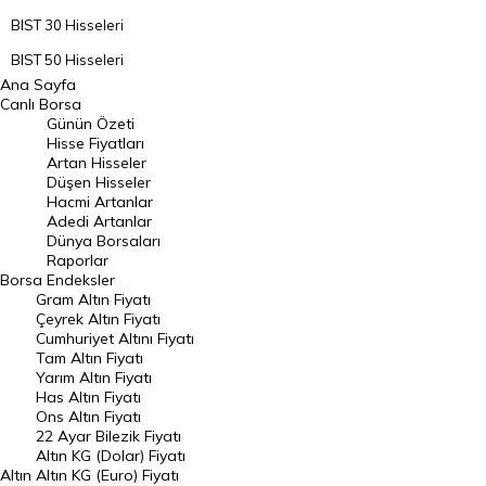
BIST 30 Hisseleri
BIST 50 Hisseleri
Ana Sayfa
BIST 100 Hisseleri
Canlı Borsa
Günün Özeti
En Çok Artan Hisseler
Hisse Fiyatları
Artan Hisseler
En Çok Düşen Hisseler
Düşen Hisseler
Hacmi Artanlar
Hacmi Artanlar
Adedi Artanlar
Geçmiş Kapanışlar
Dünya Borsaları
Raporlar
Dünya Borsaları
Borsa
Endeksler
Gram Altın Fiyatı
Raporlar
Çeyrek Altın Fiyatı
Endeksler
Cumhuriyet Altını Fiyatı
Tam Altın Fiyatı
Yarım Altın Fiyatı
DÖVİZ
Has Altın Fiyatı
Ons Altın Fiyatı
Döviz Kuru
22 Ayar Bilezik Fiyatı
Dolar Kuru
Altın KG (Dolar) Fiyatı
Altın
Altın KG (Euro) Fiyatı