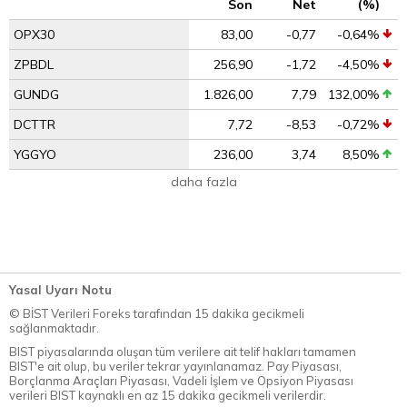
Son
Net
(%)
OPX30
83,00
-0,77
-0,64%
ZPBDL
256,90
-1,72
-4,50%
GUNDG
1.826,00
7,79
132,00%
DCTTR
7,72
-8,53
-0,72%
YGGYO
236,00
3,74
8,50%
daha fazla
Yasal Uyarı Notu
© BİST Verileri Foreks tarafından 15 dakika gecikmeli
sağlanmaktadır.
BIST piyasalarında oluşan tüm verilere ait telif hakları tamamen
BIST'e ait olup, bu veriler tekrar yayınlanamaz. Pay Piyasası,
Borçlanma Araçları Piyasası, Vadeli İşlem ve Opsiyon Piyasası
verileri BIST kaynaklı en az 15 dakika gecikmeli verilerdir.