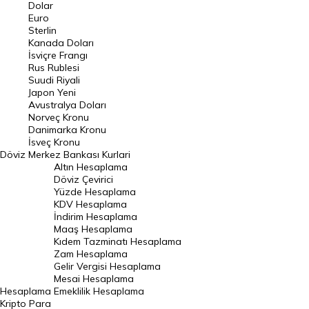
Euro Kuru
Dolar
Euro
Pound Kuru
Sterlin
Kanada Doları
Frank Kuru
İsviçre Frangı
Riyal Kuru
Rus Rublesi
Suudi Riyali
Avustralya Doları
Japon Yeni
Avustralya Doları
Danimarka Kronu Kuru
Norveç Kronu
Danimarka Kronu
Kanada Doları Kuru
İsveç Kronu
Döviz
Merkez Bankası Kurlari
Norveç Kronu Kuru
Altın Hesaplama
İsveç Kronu Kuru
Döviz Çevirici
Yüzde Hesaplama
Japon Yeni Kuru
KDV Hesaplama
İndirim Hesaplama
Serbest Piyasa Döviz Kurları
Maaş Hesaplama
Kıdem Tazminatı Hesaplama
Merkez Bankası Döviz Kurları
Zam Hesaplama
Gelir Vergisi Hesaplama
ALTIN
Mesai Hesaplama
Hesaplama
Emeklilik Hesaplama
Altın Fiyatları
Kripto Para