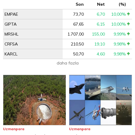
Son
Net
(%)
EMPAE
73,70
6,70
10,00%
GIPTA
67,65
6,15
10,00%
MRSHL
1.707,00
155,00
9,99%
CRFSA
210,50
19,10
9,98%
KARCL
50,70
4,60
9,98%
daha fazla
Uzmanpara
Uzmanpara