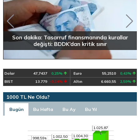
Son dakika: Tasarruf finansmanında kurallar
değişti: BDDK’dan kritik sınır
Dolar
47,7437
0,25%
Euro
55,2510
0,43%
BIST
13.779
-0,14%
Altın
6.660,55
2,59%
1000 TL Ne Oldu?
Bugün
Bu Hafta
Bu Ay
Bu Yıl
1.025,87
1.004,30
1.002,50
998,59