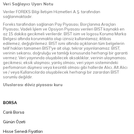
Veri Sağlayıcı Uyarı Notu
Veriler FOREKS Bilgi İletişim Hizmetleri A.Ş. tarafından
sağlanmaktadır.
Foreks tarafından sağlanan Pay Piyasası, Borçlanma Araçları
Piyasası, Vadeli İşlem ve Opsiyon Piyasası verileri BIST kaynaklı en
az 15 dakika gecikmeli verilerdir. BIST isim ve logosu Koruma Marka
Belgesi altında korunmakta olup izinsiz kullanılamaz, iktibas
edilemez, değiştirilemez. BIST ismi altında açıklanan tüm belgelerin
telif hakları tamamen BIST'ye ait olup, tekrar yayınlanamaz. BIST,
verinin sekansı, doğruluğu ve tamlığı konusunda herhangi bir garanti
vermez. Veri yayınında oluşabilecek aksaklıklar, verinin ulaşmaması,
gecikmesi, eksik ulaşması, yanlış olması, veri yayın sistemindeki
perfomansın düşmesi veya kesintili olması gibi hallerde Alıcı, Alt Alıcı
ve / veya Kullanıcılarda oluşabilecek herhangi bir zarardan BIST
sorumlu değildir.
Uluslarası döviz piyasası kuru
BORSA
Canlı Borsa
Günün Özeti
Hisse Senedi Fiyatları