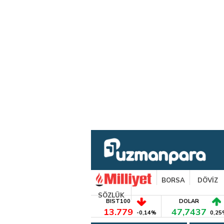
BORSA
DÖVİZ
SÖZLÜK
BIST100
DOLAR
13.779
47,7437
-0,14%
0,25