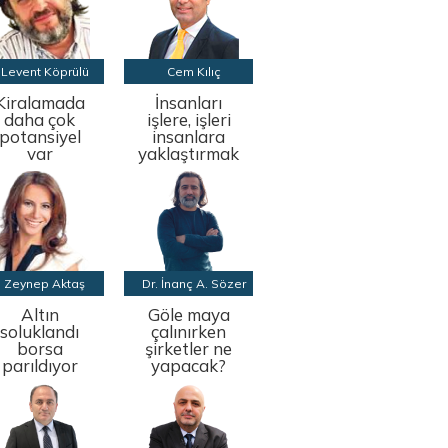
Levent Köprülü
Cem Kılıç
Kiralamada
İnsanları
daha çok
işlere, işleri
potansiyel
insanlara
var
yaklaştırmak
Zeynep Aktaş
Dr. İnanç A. Sözer
Altın
Göle maya
soluklandı
çalınırken
borsa
şirketler ne
parıldıyor
yapacak?