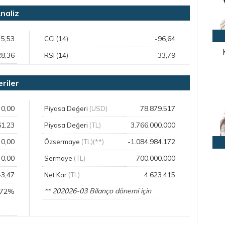
naliz
5,53
-96,64
CCI (14)
28,36
33,79
RSI (14)
riler
0,00
78.879.517
Piyasa Değeri
(USD)
61,23
3.766.000.000
Piyasa Değeri
(TL)
0,00
-1.084.984.172
Özsermaye
(TL)(**)
0,00
700.000.000
Sermaye
(TL)
-3,47
4.623.415
Net Kar
(TL)
** 202026-03 Bilanço dönemi için
,72%