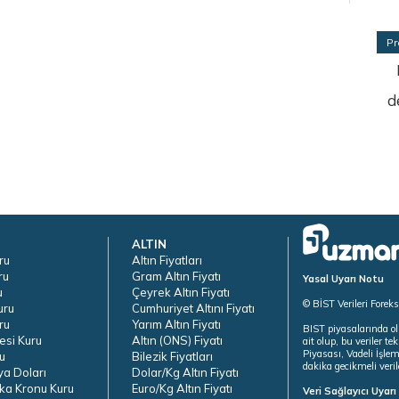
Pr
d
ALTIN
ru
Altın Fiyatları
ru
Gram Altın Fiyatı
Yasal Uyarı Notu
u
Çeyrek Altın Fiyatı
© BİST Verileri Forek
uru
Cumhuriyet Altını Fiyatı
ru
Yarım Altın Fiyatı
BIST piyasalarında ol
esi Kuru
Altın (ONS) Fiyatı
ait olup, bu veriler 
Piyasası, Vadeli İşle
u
Bilezik Fiyatları
dakika gecikmeli veril
ya Doları
Dolar/Kg Altın Fiyatı
ka Kronu Kuru
Euro/Kg Altın Fiyatı
Veri Sağlayıcı Uyar