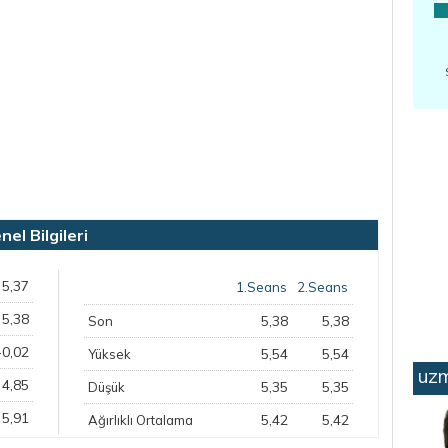
l Bilgileri
5,37
1.Seans
2.Seans
5,38
5,38
5,38
Son
-0,02
5,54
5,54
Yüksek
uzm
4,85
5,35
5,35
Düşük
5,91
5,42
5,42
Ağırlıklı Ortalama