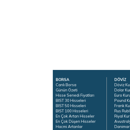
BORSA
DÖVİZ
Canlı Borsa
Döviz Ku
Günün Özeti
Dolar Ku
Hisse Senedi Fiyatları
Euro Kur
BIST 30 Hisseleri
Pound K
BIST 50 Hisseleri
Frank Ku
BIST 100 Hisseleri
Rus Rubl
En Çok Artan Hisseler
Riyal Kur
En Çok Düşen Hisseler
Avustral
Hacmi Artanlar
Danimar