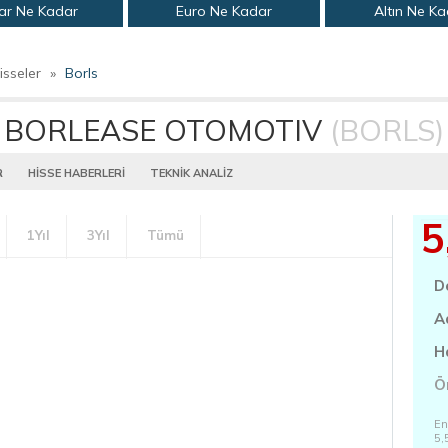
ar Ne Kadar
Euro Ne Kadar
Altın Ne K
isseler
»
Borls
BORLEASE OTOMOTIV
(BORLS)
R
HİSSE HABERLERİ
TEKNİK ANALİZ
5
1Yıl
3Yıl
Tümü
D
A
H
Ö
En
5,