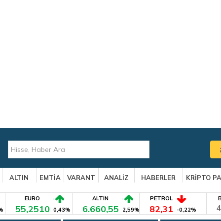
ALTIN
EMTİA
VARANT
ANALİZ
HABERLER
KRİPTO P
EURO
ALTIN
PETROL
55,2510
6.660,55
82,31
4
%
0,43%
2,59%
-0,22%