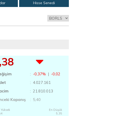
adar
Hisse Senedi
,38
eğişim
:
-0,37%
|
-0,02
det
: 4.027.161
acim
: 21.810.013
nceki Kapanış
: 5,40
 Yüksek
En Düşük
54
5,35