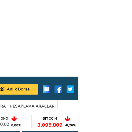
ARA
HESAPLAMA ARAÇLARI
BONO
BITCOIN
0,02
3.095.809
0,00%
-0,26%