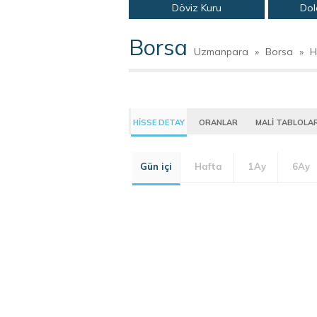
Döviz Kuru
Dol
Borsa
Uzmanpara
»
Borsa
»
H
HİSSE DETAY
ORANLAR
MALİ TABLOLA
Gün içi
Hafta
1Ay
6Ay