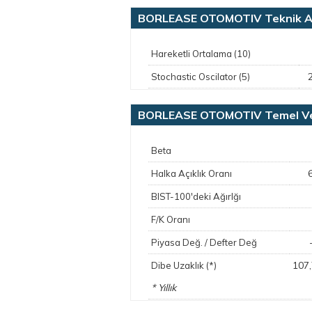
BORLEASE OTOMOTIV Teknik A
Hareketli Ortalama (10)
Stochastic Oscilator (5)
BORLEASE OTOMOTIV Temel Ve
Beta
Halka Açıklık Oranı
BIST-100'deki Ağırlğı
F/K Oranı
Piyasa Değ. / Defter Değ
107
Dibe Uzaklık (*)
* Yıllık