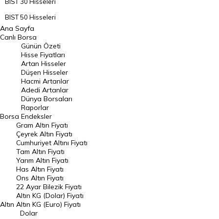
BIST 30 Hisseleri
BIST 50 Hisseleri
Ana Sayfa
BIST 100 Hisseleri
Canlı Borsa
Günün Özeti
En Çok Artan Hisseler
Hisse Fiyatları
Artan Hisseler
En Çok Düşen Hisseler
Düşen Hisseler
Hacmi Artanlar
Hacmi Artanlar
Adedi Artanlar
Geçmiş Kapanışlar
Dünya Borsaları
Raporlar
Dünya Borsaları
Borsa
Endeksler
Gram Altın Fiyatı
Raporlar
Çeyrek Altın Fiyatı
Endeksler
Cumhuriyet Altını Fiyatı
Tam Altın Fiyatı
Yarım Altın Fiyatı
DÖVİZ
Has Altın Fiyatı
Ons Altın Fiyatı
Döviz Kuru
22 Ayar Bilezik Fiyatı
Dolar Kuru
Altın KG (Dolar) Fiyatı
Altın
Altın KG (Euro) Fiyatı
Euro Kuru
Dolar