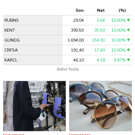
Son
Net
(%)
RUBNS
29,04
2,64
10,00%
KENT
390,50
35,50
10,00%
GUNDG
1.694,00
154,00
10,00%
CRFSA
191,40
17,40
10,00%
KARCL
46,10
4,18
9,97%
daha fazla
Uzmanpara
Uzmanpara