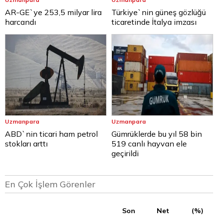
AR-GE`ye 253,5 milyar lira
Türkiye`nin güneş gözlüğü
harcandı
ticaretinde İtalya imzası
Uzmanpara
Uzmanpara
ABD`nin ticari ham petrol
Gümrüklerde bu yıl 58 bin
stokları arttı
519 canlı hayvan ele
geçirildi
En Çok İşlem Görenler
Son
Net
(%)