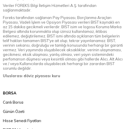
Veriler FOREKS Bilgi İletişim Hizmetleri A.Ş. tarafından
sağlanmaktadır.
Foreks tarafından sağlanan Pay Piyasası, Borçlanma Araçları
Piyasası, Vadeli İşlem ve Opsiyon Piyasası verileri BIST kaynaklı en
az 15 dakika gecikmeli verilerdir. BIST isim ve logosu Koruma Marka
Belgesi altında korunmakta olup izinsiz kullanılamaz, iktibas
edilemez, değiştirilemez. BIST ismi altında açıklanan tüm belgelerin
telif hakları tamamen BIST'ye ait olup, tekrar yayınlanamaz. BIST,
verinin sekansı, doğruluğu ve tamlığı konusunda herhangi bir garanti
vermez. Veri yayınında oluşabilecek aksaklıklar, verinin ulaşmaması,
gecikmesi, eksik ulaşması, yanlış olması, veri yayın sistemindeki
perfomansın düşmesi veya kesintili olması gibi hallerde Alıcı, Alt Alıcı
ve / veya Kullanıcılarda oluşabilecek herhangi bir zarardan BIST
sorumlu değildir.
Uluslarası döviz piyasası kuru
BORSA
Canlı Borsa
Günün Özeti
Hisse Senedi Fiyatları