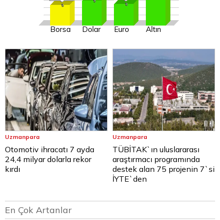
Borsa
Dolar
Euro
Altın
Uzmanpara
Uzmanpara
Otomotiv ihracatı 7 ayda
TÜBİTAK`ın uluslararası
24,4 milyar dolarla rekor
araştırmacı programında
kırdı
destek alan 75 projenin 7`si
İYTE`den
En Çok Artanlar