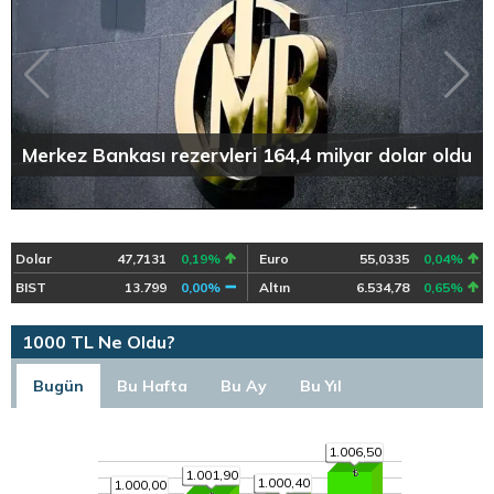
Merkez Bankası rezervleri 164,4 milyar dolar oldu
Dolar
47,7131
0,19%
Euro
55,0335
0,04%
BIST
13.799
0,00%
Altın
6.534,78
0,65%
1000 TL Ne Oldu?
Bugün
Bu Hafta
Bu Ay
Bu Yıl
1.006,50
1.001,90
1.000,40
1.000,00