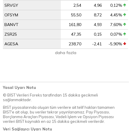
SRVGY
2,54
4,96
0,12%
OFSYM
55,50
8,72
4,45%
BANVT
161,80
4,93
7,60%
ZSR25
47,35
0,15
0,07%
AGESA
238,70
-2,41
-5,90%
daha fazla
Yasal Uyarı Notu
© BİST Verileri Foreks tarafından 15 dakika gecikmeli
sağlanmaktadır.
BIST piyasalarında oluşan tüm verilere ait telif hakları tamamen
BIST'e ait olup, bu veriler tekrar yayınlanamaz. Pay Piyasası,
Borçlanma Araçları Piyasası, Vadeli İşlem ve Opsiyon Piyasası
verileri BIST kaynaklı en az 15 dakika gecikmeli verilerdir.
Veri Sağlayıcı Uyarı Notu