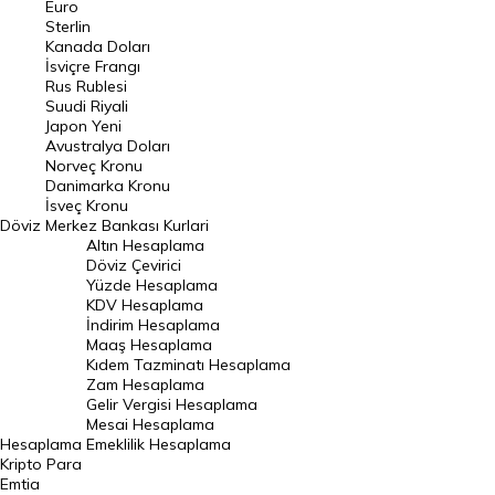
Euro
Pound Kuru
Sterlin
Kanada Doları
Frank Kuru
İsviçre Frangı
Riyal Kuru
Rus Rublesi
Suudi Riyali
Avustralya Doları
Japon Yeni
Avustralya Doları
Danimarka Kronu Kuru
Norveç Kronu
Danimarka Kronu
Kanada Doları Kuru
İsveç Kronu
Döviz
Merkez Bankası Kurlari
Norveç Kronu Kuru
Altın Hesaplama
İsveç Kronu Kuru
Döviz Çevirici
Yüzde Hesaplama
Japon Yeni Kuru
KDV Hesaplama
İndirim Hesaplama
Serbest Piyasa Döviz Kurları
Maaş Hesaplama
Kıdem Tazminatı Hesaplama
Merkez Bankası Döviz Kurları
Zam Hesaplama
Gelir Vergisi Hesaplama
ALTIN
Mesai Hesaplama
Hesaplama
Emeklilik Hesaplama
Altın Fiyatları
Kripto Para
Emtia
Gram Altın Fiyatı