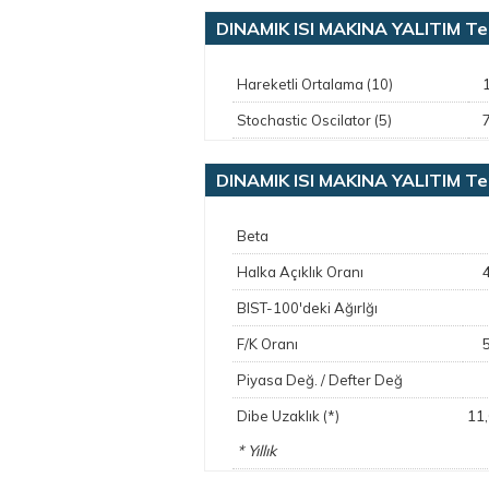
DINAMIK ISI MAKINA YALITIM Te
Hareketli Ortalama (10)
Stochastic Oscilator (5)
DINAMIK ISI MAKINA YALITIM Te
Beta
Halka Açıklık Oranı
BIST-100'deki Ağırlğı
F/K Oranı
Piyasa Değ. / Defter Değ
11
Dibe Uzaklık (*)
* Yıllık