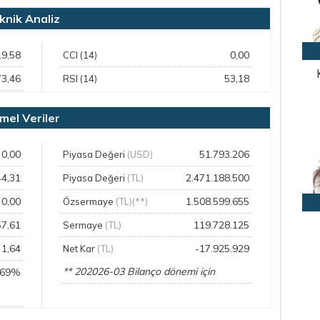
knik Analiz
19,58
0,00
CCI (14)
73,46
53,18
RSI (14)
mel Veriler
0,00
51.793.206
Piyasa Değeri
(USD)
44,31
2.471.188.500
Piyasa Değeri
(TL)
0,00
1.508.599.655
Özsermaye
(TL)(**)
57,61
119.728.125
Sermaye
(TL)
1,64
-17.925.929
Net Kar
(TL)
** 202026-03 Bilanço dönemi için
,69%