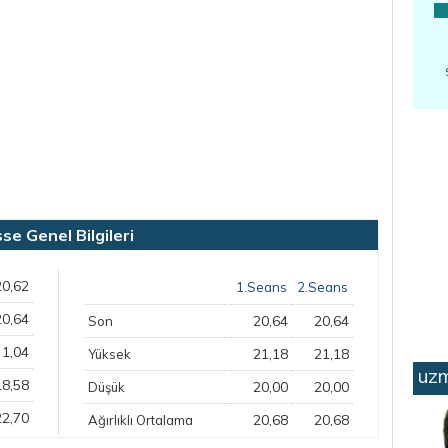
e Genel Bilgileri
20,62
1.Seans
2.Seans
20,64
20,64
20,64
Son
1,04
21,18
21,18
Yüksek
uzm
18,58
20,00
20,00
Düşük
22,70
20,68
20,68
Ağırlıklı Ortalama