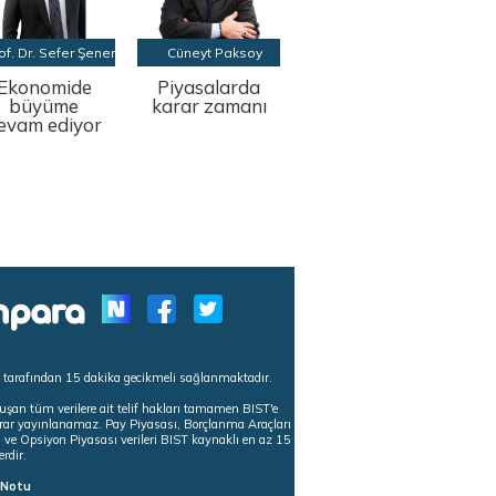
of. Dr. Sefer Şener
Cüneyt Paksoy
Ekonomide
Piyasalarda
büyüme
karar zamanı
evam ediyor
s tarafından 15 dakika gecikmeli sağlanmaktadır.
uşan tüm verilere ait telif hakları tamamen BIST'e
tekrar yayınlanamaz. Pay Piyasası, Borçlanma Araçları
m ve Opsiyon Piyasası verileri BIST kaynaklı en az 15
erdir.
ı Notu