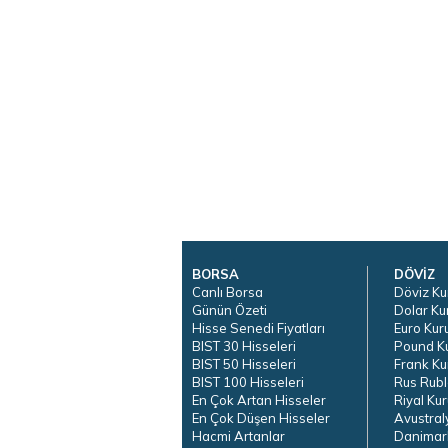
BORSA
DÖVİZ
Canlı Borsa
Döviz Ku
Günün Özeti
Dolar Ku
Hisse Senedi Fiyatları
Euro Kur
BIST 30 Hisseleri
Pound K
BIST 50 Hisseleri
Frank Ku
BIST 100 Hisseleri
Rus Rubl
En Çok Artan Hisseler
Riyal Kur
En Çok Düşen Hisseler
Avustral
Hacmi Artanlar
Danimar