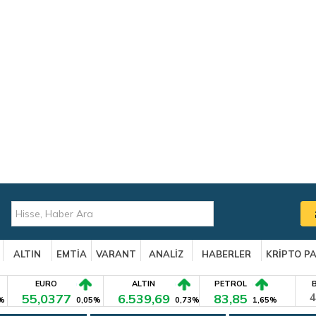
ALTIN
EMTİA
VARANT
ANALİZ
HABERLER
KRİPTO P
EURO
ALTIN
PETROL
55,0377
6.539,69
83,85
4
%
0,05%
0,73%
1,65%