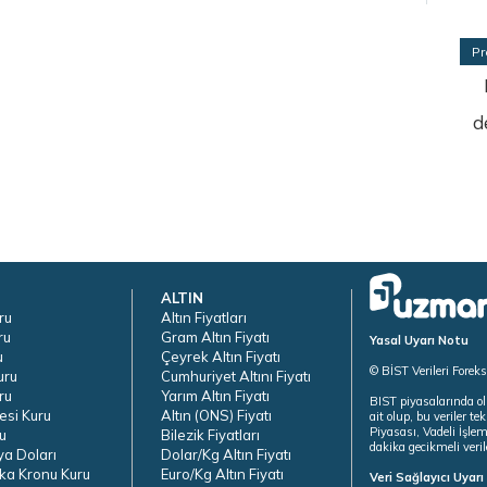
Pr
d
ALTIN
ru
Altın Fiyatları
ru
Gram Altın Fiyatı
Yasal Uyarı Notu
u
Çeyrek Altın Fiyatı
© BİST Verileri Forek
uru
Cumhuriyet Altını Fiyatı
ru
Yarım Altın Fiyatı
BIST piyasalarında ol
esi Kuru
Altın (ONS) Fiyatı
ait olup, bu veriler 
Piyasası, Vadeli İşle
u
Bilezik Fiyatları
dakika gecikmeli veril
ya Doları
Dolar/Kg Altın Fiyatı
ka Kronu Kuru
Euro/Kg Altın Fiyatı
Veri Sağlayıcı Uyar