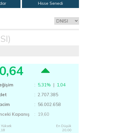
adar
Hisse Senedi
SI)
0,64
eğişim
:
5,31%
|
1,04
det
: 2.707.385
acim
: 56.002.658
nceki Kapanış
: 19,60
 Yüksek
En Düşük
,18
20,00