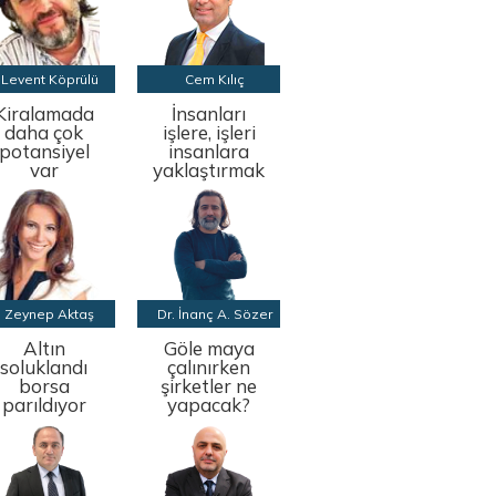
Levent Köprülü
Cem Kılıç
Kiralamada
İnsanları
daha çok
işlere, işleri
potansiyel
insanlara
var
yaklaştırmak
Zeynep Aktaş
Dr. İnanç A. Sözer
Altın
Göle maya
soluklandı
çalınırken
borsa
şirketler ne
parıldıyor
yapacak?