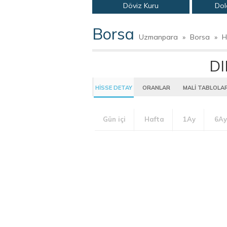
Döviz Kuru
Dol
Borsa
Uzmanpara
»
Borsa
»
H
DI
HİSSE DETAY
ORANLAR
MALİ TABLOLA
Gün içi
Hafta
1Ay
6Ay