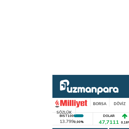
BORSA
DÖVİZ
SÖZLÜK
BIST100
DOLAR
13.799
47,7111
0,00%
0,18