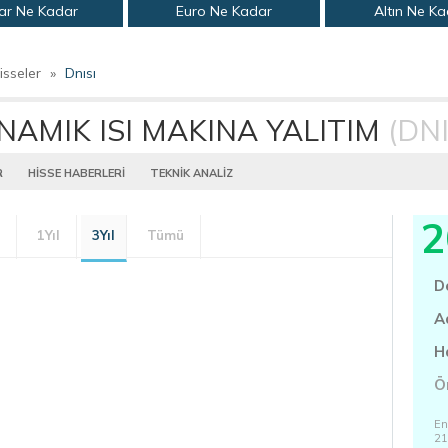
ar Ne Kadar
Euro Ne Kadar
Altın Ne K
isseler
»
Dnısı
NAMIK ISI MAKINA YALITIM
(DNI
R
HİSSE HABERLERİ
TEKNİK ANALİZ
2
1Yıl
3Yıl
Tümü
D
A
H
Ö
En
21