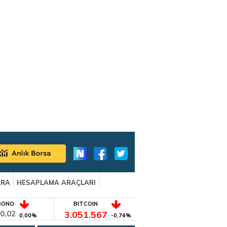
ARA
HESAPLAMA ARAÇLARI
BONO
BITCOIN
0,02
3.051.567
0,00%
-0,74%