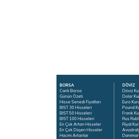
BORSA
DÖVİZ
Canlı Borsa
Döviz Ku
Günün Özeti
Dolar Ku
Hisse Senedi Fiyatları
Euro Kur
BIST 30 Hisseleri
Pound K
BIST 50 Hisseleri
Frank Ku
BIST 100 Hisseleri
Rus Rubl
En Çok Artan Hisseler
Riyal Kur
En Çok Düşen Hisseler
Avustral
Hacmi Artanlar
Danimar