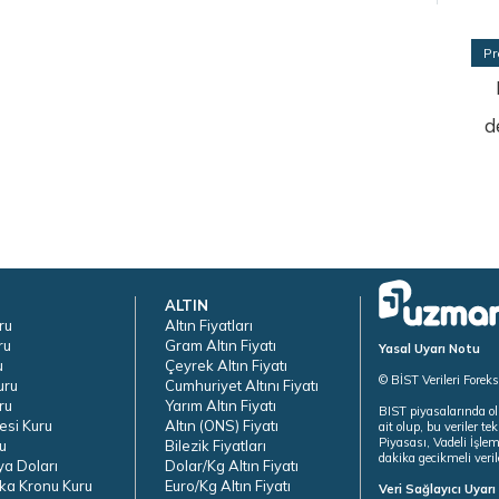
Pr
d
ALTIN
ru
Altın Fiyatları
ru
Gram Altın Fiyatı
Yasal Uyarı Notu
u
Çeyrek Altın Fiyatı
© BİST Verileri Forek
uru
Cumhuriyet Altını Fiyatı
ru
Yarım Altın Fiyatı
BIST piyasalarında ol
esi Kuru
Altın (ONS) Fiyatı
ait olup, bu veriler 
Piyasası, Vadeli İşle
u
Bilezik Fiyatları
dakika gecikmeli veril
ya Doları
Dolar/Kg Altın Fiyatı
ka Kronu Kuru
Euro/Kg Altın Fiyatı
Veri Sağlayıcı Uyar