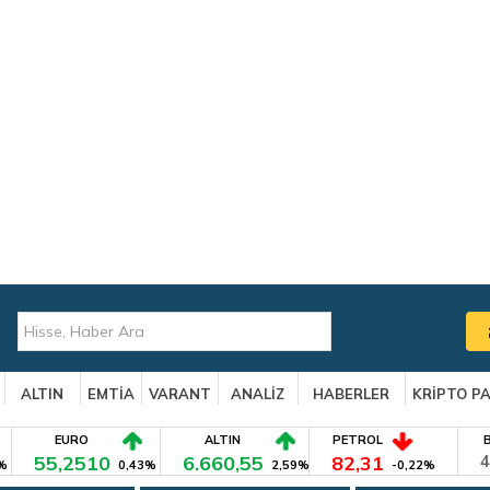
ALTIN
EMTİA
VARANT
ANALİZ
HABERLER
KRİPTO P
EURO
ALTIN
PETROL
55,2510
6.660,55
82,31
4
%
0,43%
2,59%
-0,22%