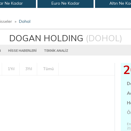
ar Ne Kadar
Euro Ne Kadar
Altın Ne K
isseler
»
Dohol
DOGAN HOLDING
(DOHOL)
R
HİSSE HABERLERİ
TEKNİK ANALİZ
2
1Yıl
3Yıl
Tümü
D
A
H
Ö
En
21