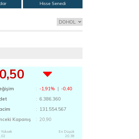
adar
Hisse Senedi
0,50
eğişim
:
-1,91%
|
-0,40
det
: 6.386.360
acim
: 131.554.567
nceki Kapanış
: 20,90
 Yüksek
En Düşük
,02
20,38