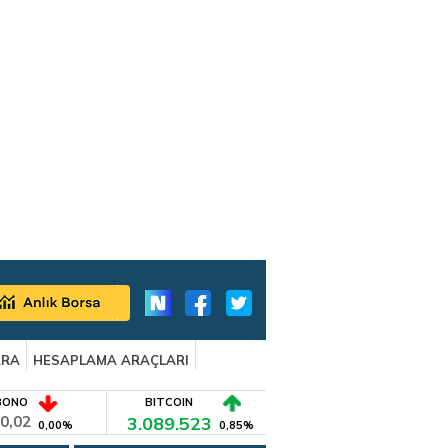
ARA
HESAPLAMA ARAÇLARI
BONO
BITCOIN
0,02
3.089.523
0,00%
0,85%