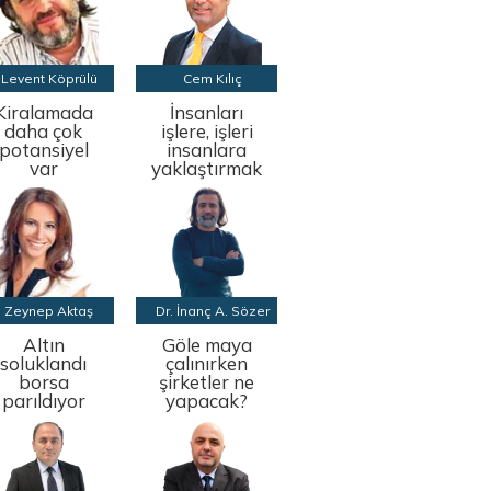
Levent Köprülü
Cem Kılıç
Kiralamada
İnsanları
daha çok
işlere, işleri
potansiyel
insanlara
var
yaklaştırmak
Zeynep Aktaş
Dr. İnanç A. Sözer
Altın
Göle maya
soluklandı
çalınırken
borsa
şirketler ne
parıldıyor
yapacak?