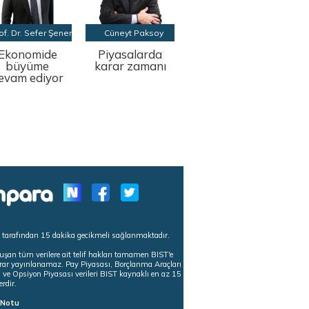
of. Dr. Sefer Şener
Cüneyt Paksoy
Ekonomide
Piyasalarda
büyüme
karar zamanı
evam ediyor
s tarafından 15 dakika gecikmeli sağlanmaktadır.
uşan tüm verilere ait telif hakları tamamen BIST'e
tekrar yayınlanamaz. Pay Piyasası, Borçlanma Araçları
m ve Opsiyon Piyasası verileri BIST kaynaklı en az 15
erdir.
ı Notu