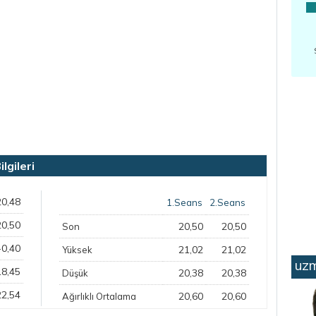
gileri
20,48
1.Seans
2.Seans
20,50
20,50
20,50
Son
-0,40
21,02
21,02
Yüksek
uzm
18,45
20,38
20,38
Düşük
22,54
20,60
20,60
Ağırlıklı Ortalama