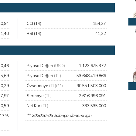
20,94
-154,27
CCI (14)
31,40
41,22
RSI (14)
0,46
1.123.675.372
Piyasa Değeri
(USD)
35,69
53.648.419.866
Piyasa Değeri
(TL)
0,29
90.551.503.000
Özsermaye
(TL)(**)
17,97
2.616.996.091
Sermaye
(TL)
0,59
333.535.000
Net Kar
(TL)
** 202026-03 Bilanço dönemi için
,17%