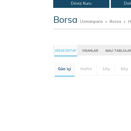
Döviz Kuru
Dol
Borsa
Uzmanpara
»
Borsa
»
H
HİSSE DETAY
ORANLAR
MALİ TABLOLA
Gün içi
Hafta
1Ay
6Ay