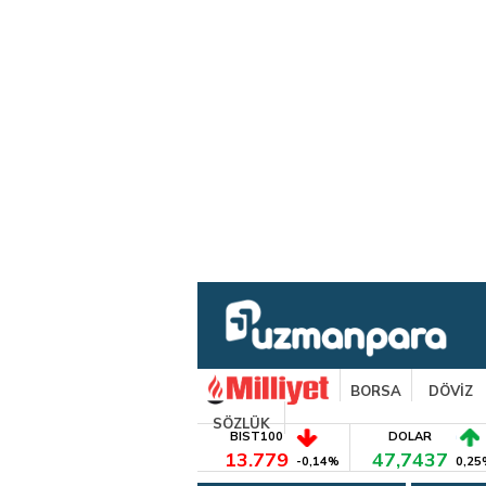
BORSA
DÖVİZ
SÖZLÜK
BIST100
DOLAR
13.779
47,7437
-0,14%
0,25