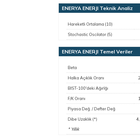
ENERYA ENERJI Teknik Analiz
Hareketli Ortalama (10)
Stochastic Oscilator (5)
ENERYA ENERJI Temel Veriler
Beta
Halka Açıklık Oranı
BIST-100'deki Ağırlğı
F/K Oranı
Piyasa Değ. / Defter Değ
4
Dibe Uzaklık (*)
* Yıllık