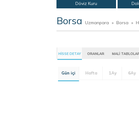
Döviz Kuru
Dol
Borsa
Uzmanpara
»
Borsa
»
H
HİSSE DETAY
ORANLAR
MALİ TABLOLA
Gün içi
Hafta
1Ay
6Ay