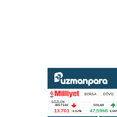
BORSA
DÖVİZ
SÖZLÜK
BIST100
DOLAR
13.701
47,5966
-0,02%
0,06