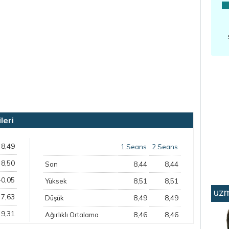
leri
8,49
1.Seans
2.Seans
8,50
8,44
8,44
Son
-0,05
8,51
8,51
Yüksek
uzm
7,63
8,49
8,49
Düşük
9,31
8,46
8,46
Ağırlıklı Ortalama