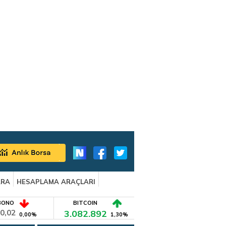
ARA
HESAPLAMA ARAÇLARI
BONO
BITCOIN
0,02
3.082.892
0,00%
1,30%