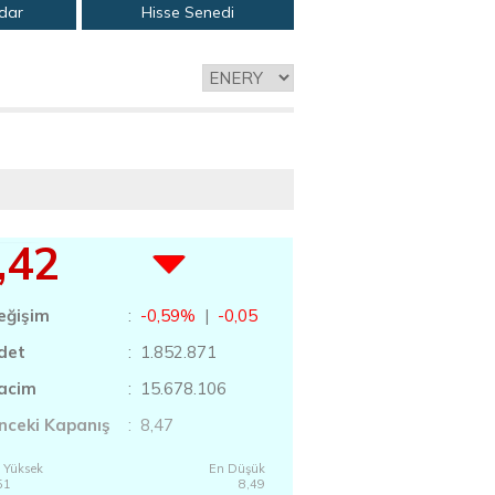
adar
Hisse Senedi
,42
eğişim
:
-0,59%
|
-0,05
det
: 1.852.871
acim
: 15.678.106
nceki Kapanış
: 8,47
 Yüksek
En Düşük
51
8,49