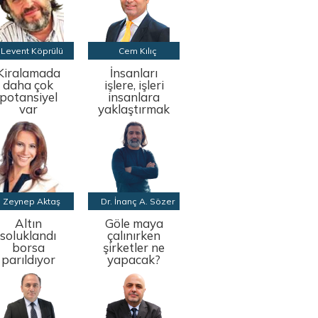
Levent Köprülü
Cem Kılıç
Kiralamada
İnsanları
daha çok
işlere, işleri
potansiyel
insanlara
var
yaklaştırmak
Zeynep Aktaş
Dr. İnanç A. Sözer
Altın
Göle maya
soluklandı
çalınırken
borsa
şirketler ne
parıldıyor
yapacak?