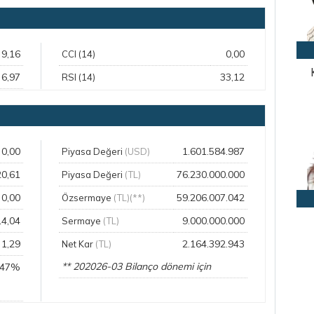
9,16
0,00
CCI (14)
6,97
33,12
RSI (14)
0,00
1.601.584.987
Piyasa Değeri
(USD)
20,61
76.230.000.000
Piyasa Değeri
(TL)
0,00
59.206.007.042
Özsermaye
(TL)(**)
14,04
9.000.000.000
Sermaye
(TL)
1,29
2.164.392.943
Net Kar
(TL)
** 202026-03 Bilanço dönemi için
,47%