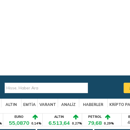
ALTIN
EMTİA
VARANT
ANALİZ
HABERLER
KRİPTO P
EURO
ALTIN
PETROL
55,0870
6.513,64
79,68
4
%
0,14%
0,27%
0,29%