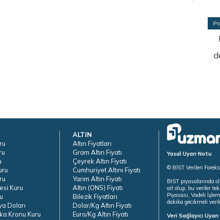
Pr
d
ALTIN
ru
Altın Fiyatları
ru
Gram Altın Fiyatı
Yasal Uyarı Notu
u
Çeyrek Altın Fiyatı
© BİST Verileri Forek
uru
Cumhuriyet Altını Fiyatı
ru
Yarım Altın Fiyatı
BIST piyasalarında ol
esi Kuru
Altın (ONS) Fiyatı
ait olup, bu veriler 
Piyasası, Vadeli İşle
u
Bilezik Fiyatları
dakika gecikmeli veril
ya Doları
Dolar/Kg Altın Fiyatı
ka Kronu Kuru
Euro/Kg Altın Fiyatı
Veri Sağlayıcı Uyar