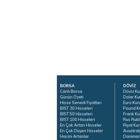
BORSA
DÖVİZ
Canlı Borsa
Döviz Ku
Günün Özeti
Dolar Ku
Hisse Senedi Fiyatları
Euro Kur
BIST 30 Hisseleri
Pound K
BIST 50 Hisseleri
Frank Ku
BIST 100 Hisseleri
Rus Rubl
En Çok Artan Hisseler
Riyal Kur
En Çok Düşen Hisseler
Avustral
Hacmi Artanlar
Danimar