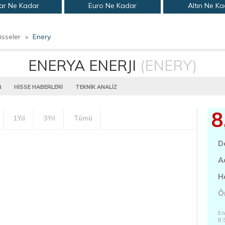
ar Ne Kadar
Euro Ne Kadar
Altın Ne K
isseler
»
Enery
ENERYA ENERJI
(ENERY)
R
HİSSE HABERLERİ
TEKNİK ANALİZ
8
1Yıl
3Yıl
Tümü
D
A
H
Ö
En
8,