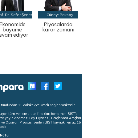
of. Dr. Sefer Şener
Cüneyt Paksoy
Ekonomide
Piyasalarda
büyüme
karar zamanı
evam ediyor
s tarafından 15 dakika gecikmeli sağlanmaktadır.
uşan tüm verilere ait telif hakları tamamen BIST'e
tekrar yayınlanamaz. Pay Piyasası, Borçlanma Araçları
m ve Opsiyon Piyasası verileri BIST kaynaklı en az 15
erdir.
ı Notu