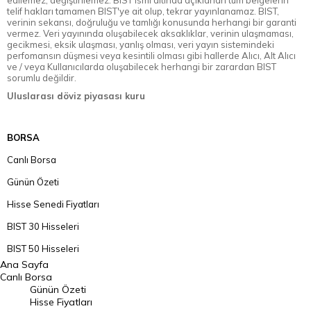
telif hakları tamamen BIST'ye ait olup, tekrar yayınlanamaz. BIST,
verinin sekansı, doğruluğu ve tamlığı konusunda herhangi bir garanti
vermez. Veri yayınında oluşabilecek aksaklıklar, verinin ulaşmaması,
gecikmesi, eksik ulaşması, yanlış olması, veri yayın sistemindeki
perfomansın düşmesi veya kesintili olması gibi hallerde Alıcı, Alt Alıcı
ve / veya Kullanıcılarda oluşabilecek herhangi bir zarardan BIST
sorumlu değildir.
Uluslarası döviz piyasası kuru
BORSA
Canlı Borsa
Günün Özeti
Hisse Senedi Fiyatları
BIST 30 Hisseleri
BIST 50 Hisseleri
Ana Sayfa
BIST 100 Hisseleri
Canlı Borsa
Günün Özeti
En Çok Artan Hisseler
Hisse Fiyatları