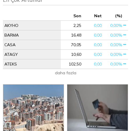
Son
Net
(%)
AKYHO
2,25
0,00
0,00%
BARMA
16,48
0,00
0,00%
CASA
70,05
0,00
0,00%
ATAGY
10,60
0,00
0,00%
ATEKS
102,50
0,00
0,00%
daha fazla