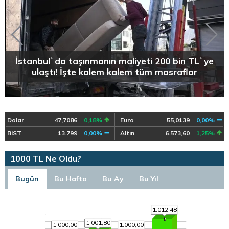
İstanbul`da taşınmanın maliyeti 200 bin TL`ye
ulaştı! İşte kalem kalem tüm masraflar
Dolar
47,7086
0,18%
Euro
55,0139
0,00%
BIST
13.799
0,00%
Altın
6.573,60
1,25%
1000 TL Ne Oldu?
Bugün
Bu Hafta
Bu Ay
Bu Yıl
1.012,48
1.001,80
1.000,00
1.000,00