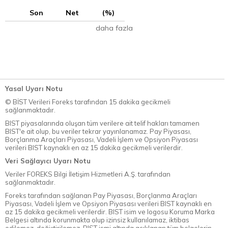
Son
Net
(%)
daha fazla
Yasal Uyarı Notu
© BİST Verileri Foreks tarafından 15 dakika gecikmeli
sağlanmaktadır.
BIST piyasalarında oluşan tüm verilere ait telif hakları tamamen
BIST'e ait olup, bu veriler tekrar yayınlanamaz. Pay Piyasası,
Borçlanma Araçları Piyasası, Vadeli İşlem ve Opsiyon Piyasası
verileri BIST kaynaklı en az 15 dakika gecikmeli verilerdir.
Veri Sağlayıcı Uyarı Notu
Veriler FOREKS Bilgi İletişim Hizmetleri A.Ş. tarafından
sağlanmaktadır.
Foreks tarafından sağlanan Pay Piyasası, Borçlanma Araçları
Piyasası, Vadeli İşlem ve Opsiyon Piyasası verileri BIST kaynaklı en
az 15 dakika gecikmeli verilerdir. BIST isim ve logosu Koruma Marka
Belgesi altında korunmakta olup izinsiz kullanılamaz, iktibas
edilemez, değiştirilemez. BIST ismi altında açıklanan tüm belgelerin