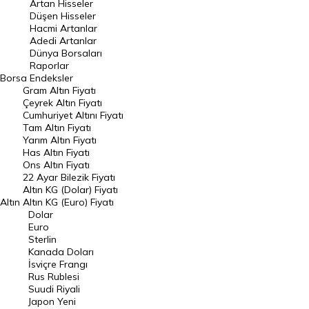
Artan Hisseler
En Çok Düşen Hisseler
Düşen Hisseler
Hacmi Artanlar
Hacmi Artanlar
Adedi Artanlar
Geçmiş Kapanışlar
Dünya Borsaları
Raporlar
Dünya Borsaları
Borsa
Endeksler
Gram Altın Fiyatı
Raporlar
Çeyrek Altın Fiyatı
Endeksler
Cumhuriyet Altını Fiyatı
Tam Altın Fiyatı
Yarım Altın Fiyatı
DÖVİZ
Has Altın Fiyatı
Ons Altın Fiyatı
Döviz Kuru
22 Ayar Bilezik Fiyatı
Dolar Kuru
Altın KG (Dolar) Fiyatı
Altın
Altın KG (Euro) Fiyatı
Euro Kuru
Dolar
Euro
Pound Kuru
Sterlin
Kanada Doları
Frank Kuru
İsviçre Frangı
Riyal Kuru
Rus Rublesi
Suudi Riyali
Avustralya Doları
Japon Yeni