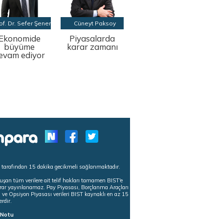
of. Dr. Sefer Şener
Cüneyt Paksoy
Ekonomide
Piyasalarda
büyüme
karar zamanı
evam ediyor
s tarafından 15 dakika gecikmeli sağlanmaktadır.
uşan tüm verilere ait telif hakları tamamen BIST'e
tekrar yayınlanamaz. Pay Piyasası, Borçlanma Araçları
m ve Opsiyon Piyasası verileri BIST kaynaklı en az 15
erdir.
ı Notu