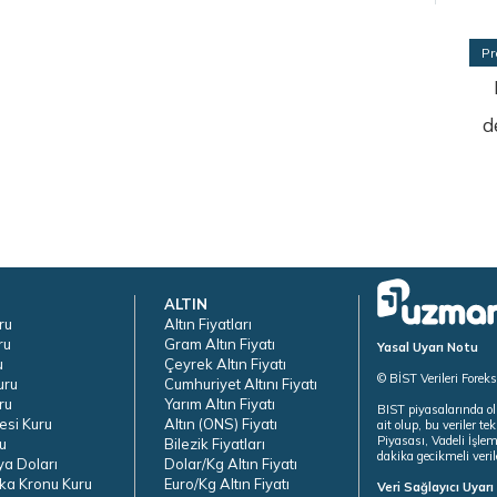
Pr
d
ALTIN
ru
Altın Fiyatları
ru
Gram Altın Fiyatı
Yasal Uyarı Notu
u
Çeyrek Altın Fiyatı
© BİST Verileri Forek
uru
Cumhuriyet Altını Fiyatı
ru
Yarım Altın Fiyatı
BIST piyasalarında ol
esi Kuru
Altın (ONS) Fiyatı
ait olup, bu veriler 
Piyasası, Vadeli İşle
u
Bilezik Fiyatları
dakika gecikmeli veril
ya Doları
Dolar/Kg Altın Fiyatı
ka Kronu Kuru
Euro/Kg Altın Fiyatı
Veri Sağlayıcı Uyar