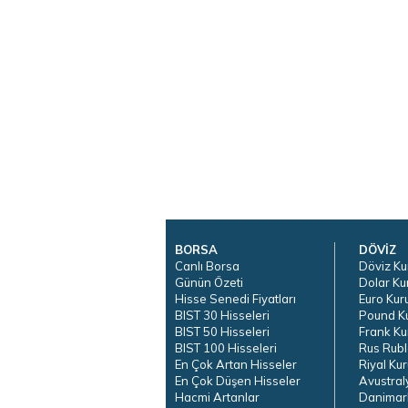
BORSA
DÖVİZ
Canlı Borsa
Döviz Ku
Günün Özeti
Dolar Ku
Hisse Senedi Fiyatları
Euro Kur
BIST 30 Hisseleri
Pound K
BIST 50 Hisseleri
Frank Ku
BIST 100 Hisseleri
Rus Rubl
En Çok Artan Hisseler
Riyal Kur
En Çok Düşen Hisseler
Avustral
Hacmi Artanlar
Danimar