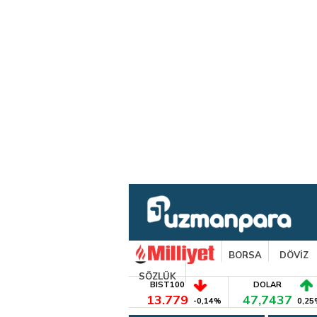
BORSA
DÖVİZ
SÖZLÜK
BIST100
DOLAR
13.779
47,7437
-0,14%
0,25