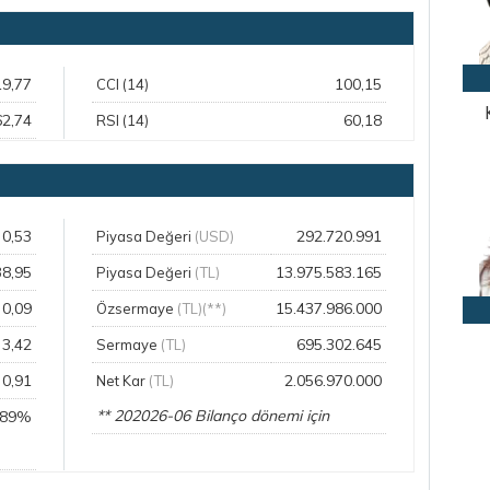
19,77
100,15
CCI (14)
62,74
60,18
RSI (14)
0,53
292.720.991
Piyasa Değeri
(USD)
38,95
13.975.583.165
Piyasa Değeri
(TL)
0,09
15.437.986.000
Özsermaye
(TL)(**)
3,42
695.302.645
Sermaye
(TL)
0,91
2.056.970.000
Net Kar
(TL)
** 202026-06 Bilanço dönemi için
,89%