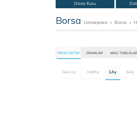
Döviz Kuru
Dol
Borsa
Uzmanpara
»
Borsa
»
H
HİSSE DETAY
ORANLAR
MALİ TABLOLA
Gün içi
Hafta
1Ay
6Ay