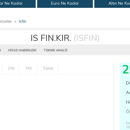
ar Ne Kadar
Euro Ne Kadar
Altın Ne K
isseler
»
Isfın
IS FIN.KIR.
(ISFIN)
R
HİSSE HABERLERİ
TEKNİK ANALİZ
2
1Yıl
3Yıl
Tümü
D
A
H
Ö
En
20