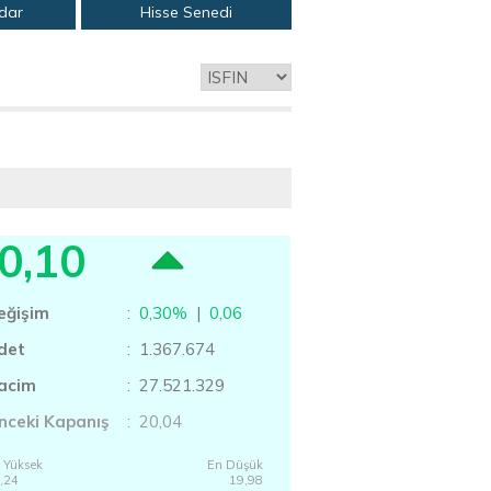
adar
Hisse Senedi
0,10
eğişim
:
0,30%
|
0,06
det
: 1.367.674
acim
: 27.521.329
nceki Kapanış
: 20,04
 Yüksek
En Düşük
,24
19,98