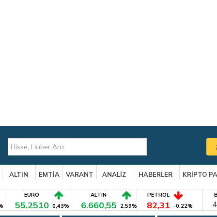
ALTIN
EMTİA
VARANT
ANALİZ
HABERLER
KRİPTO P
EURO
ALTIN
PETROL
55,2510
6.660,55
82,31
4
%
0,43%
2,59%
-0,22%