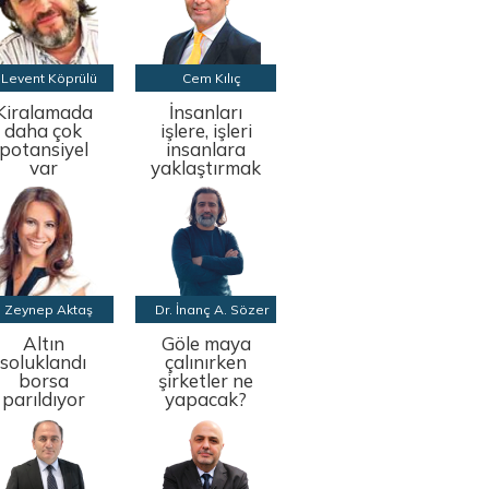
Levent Köprülü
Cem Kılıç
Kiralamada
İnsanları
daha çok
işlere, işleri
potansiyel
insanlara
var
yaklaştırmak
Zeynep Aktaş
Dr. İnanç A. Sözer
Altın
Göle maya
soluklandı
çalınırken
borsa
şirketler ne
parıldıyor
yapacak?