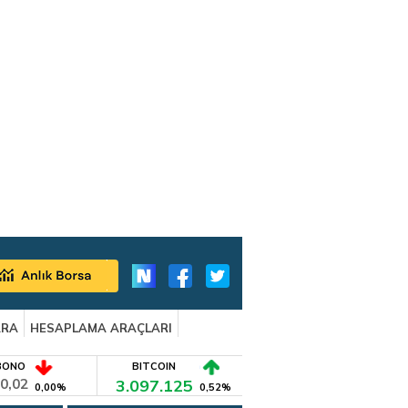
ARA
HESAPLAMA ARAÇLARI
BONO
BITCOIN
0,02
3.097.125
0,00%
0,52%