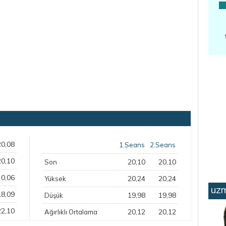
20,08
1.Seans
2.Seans
20,10
20,10
20,10
Son
0,06
20,24
20,24
Yüksek
uzm
18,09
19,98
19,98
Düşük
22,10
20,12
20,12
Ağırlıklı Ortalama