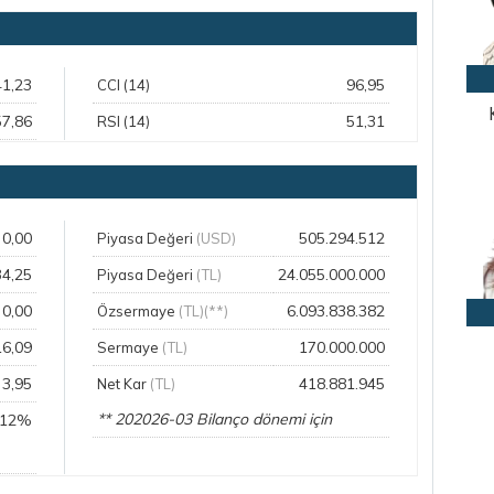
41,23
96,95
CCI (14)
57,86
51,31
RSI (14)
0,00
505.294.512
Piyasa Değeri
(USD)
34,25
24.055.000.000
Piyasa Değeri
(TL)
0,00
6.093.838.382
Özsermaye
(TL)(**)
16,09
170.000.000
Sermaye
(TL)
3,95
418.881.945
Net Kar
(TL)
** 202026-03 Bilanço dönemi için
,12%