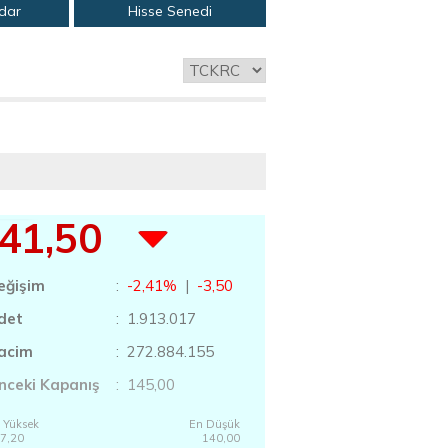
adar
Hisse Senedi
41,50
eğişim
:
-2,41%
|
-3,50
det
: 1.913.017
acim
: 272.884.155
nceki Kapanış
: 145,00
 Yüksek
En Düşük
7,20
140,00