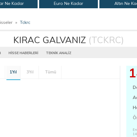
ar Ne Kadar
Euro Ne Kadar
Altın Ne K
isseler
»
Tckrc
KIRAC GALVANIZ
(TCKRC)
R
HİSSE HABERLERİ
TEKNİK ANALİZ
1
1Yıl
3Yıl
Tümü
D
A
H
Ö
En
14