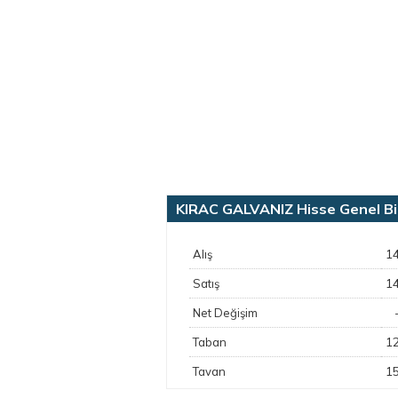
KIRAC GALVANIZ Hisse Genel Bil
1
Alış
1
Satış
Net Değişim
1
Taban
1
Tavan