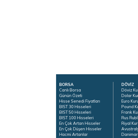
BORSA
DÖVİZ
Canlı Borsa
Döviz Ku
Günün Özeti
Dolar Ku
Hisse Senedi Fiyatları
Euro Kur
BIST 30 Hisseleri
Pound K
BIST 50 Hisseleri
Frank Ku
BIST 100 Hisseleri
Rus Rubl
En Çok Artan Hisseler
Riyal Kur
En Çok Düşen Hisseler
Avustral
Hacmi Artanlar
Danimar