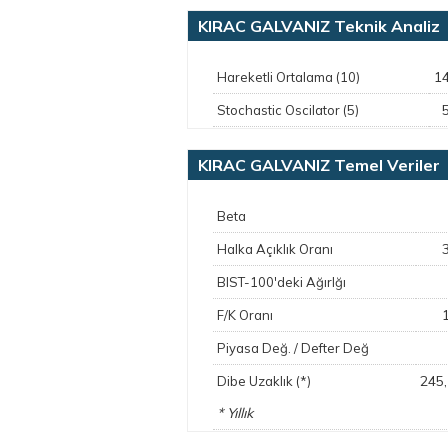
KIRAC GALVANIZ Teknik Analiz
1
Hareketli Ortalama (10)
Stochastic Oscilator (5)
KIRAC GALVANIZ Temel Veriler
Beta
Halka Açıklık Oranı
BIST-100'deki Ağırlğı
F/K Oranı
Piyasa Değ. / Defter Değ
245
Dibe Uzaklık (*)
* Yıllık