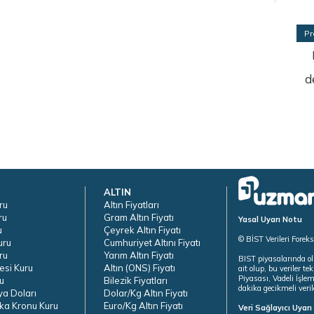
Pr
d
ALTIN
ru
Altın Fiyatları
ru
Gram Altın Fiyatı
Yasal Uyarı Notu
u
Çeyrek Altın Fiyatı
© BİST Verileri Forek
uru
Cumhuriyet Altını Fiyatı
ru
Yarım Altın Fiyatı
BIST piyasalarında ol
esi Kuru
Altın (ONS) Fiyatı
ait olup, bu veriler 
Piyasası, Vadeli İşle
u
Bilezik Fiyatları
dakika gecikmeli veril
ya Doları
Dolar/Kg Altın Fiyatı
ka Kronu Kuru
Euro/Kg Altın Fiyatı
Veri Sağlayıcı Uyar