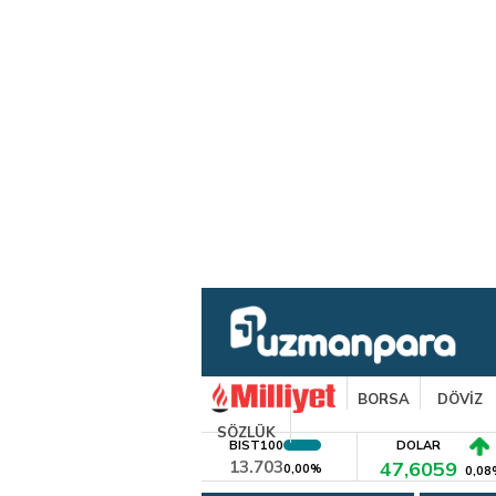
BORSA
DÖVİZ
SÖZLÜK
BIST100
DOLAR
13.703
47,6059
0,00%
0,08