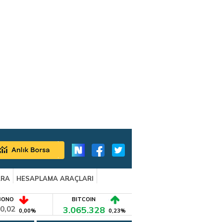
ARA
HESAPLAMA ARAÇLARI
BONO
BITCOIN
0,02
3.065.328
0,00%
0,23%