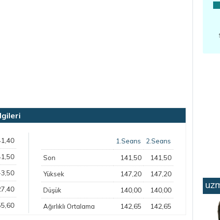
gileri
41,40
1.Seans
2.Seans
41,50
141,50
141,50
Son
-3,50
147,20
147,20
Yüksek
uzm
27,40
140,00
140,00
Düşük
55,60
142,65
142,65
Ağırlıklı Ortalama