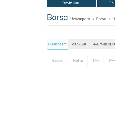
Döviz Kuru
Dol
Borsa
Uzmanpara
»
Borsa
»
H
HİSSE DETAY
ORANLAR
MALİ TABLOLA
Gün içi
Hafta
1Ay
6Ay