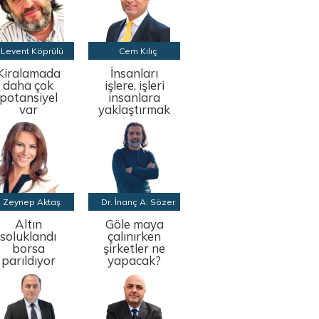
Levent Köprülü
Cem Kılıç
Kiralamada
İnsanları
daha çok
işlere, işleri
potansiyel
insanlara
var
yaklaştırmak
Zeynep Aktaş
Dr. İnanç A. Sözer
Altın
Göle maya
soluklandı
çalınırken
borsa
şirketler ne
parıldıyor
yapacak?