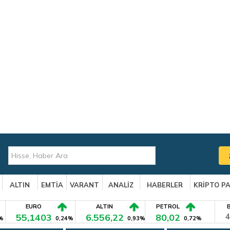
ALTIN
EMTİA
VARANT
ANALİZ
HABERLER
KRİPTO P
EURO
ALTIN
PETROL
55,1403
6.556,22
80,02
4
%
0,24%
0,93%
0,72%