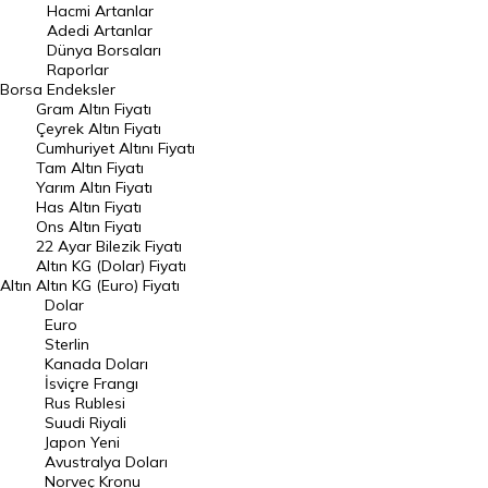
Hacmi Artanlar
Hacmi Artanlar
Adedi Artanlar
Geçmiş Kapanışlar
Dünya Borsaları
Raporlar
Dünya Borsaları
Borsa
Endeksler
Gram Altın Fiyatı
Raporlar
Çeyrek Altın Fiyatı
Endeksler
Cumhuriyet Altını Fiyatı
Tam Altın Fiyatı
Yarım Altın Fiyatı
DÖVİZ
Has Altın Fiyatı
Ons Altın Fiyatı
Döviz Kuru
22 Ayar Bilezik Fiyatı
Dolar Kuru
Altın KG (Dolar) Fiyatı
Altın
Altın KG (Euro) Fiyatı
Euro Kuru
Dolar
Euro
Pound Kuru
Sterlin
Kanada Doları
Frank Kuru
İsviçre Frangı
Riyal Kuru
Rus Rublesi
Suudi Riyali
Avustralya Doları
Japon Yeni
Avustralya Doları
Danimarka Kronu Kuru
Norveç Kronu