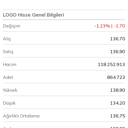
LOGO Hisse Genel Bilgileri
Değişim
-1,23% | -1,70
Alış
136,70
Satış
136,90
Hacim
118.252.913
Adet
864.723
Yüksek
138,90
Düşük
134,20
Ağırlıklı Ortalama
136,75