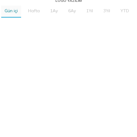
LOGO YAZILIM
Gün içi
Hafta
1Ay
6Ay
1Yıl
3Yıl
YTD