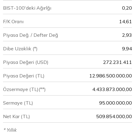
BIST-100'deki Ağırlğı
0,20
F/K Oranı
14,61
Piyasa Değ. / Defter Değ
2,93
Dibe Uzaklık (*)
9,94
Piyasa Değeri
(USD)
272.231.411
Piyasa Değeri
(TL)
12.986.500.000,00
Özsermaye
(TL)(**)
4.433.873.000,00
Sermaye
(TL)
95.000.000,00
Net Kar
(TL)
509.854.000,00
* Yıllık