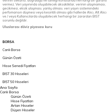
verinin sekansı, doğruluğu ve tamlığı konusunda herhangi bir garanti
vermez. Veri yayınında oluşabilecek aksaklıklar, verinin ulaşmaması,
gecikmesi, eksik ulaşması, yanlış olması, veri yayın sistemindeki
perfomansın düşmesi veya kesintili olması gibi hallerde Alıcı, Alt Alıcı
ve / veya Kullanıcılarda oluşabilecek herhangi bir zarardan BIST
sorumlu değildir.
Uluslarası döviz piyasası kuru
BORSA
Canlı Borsa
Günün Özeti
Hisse Senedi Fiyatları
BIST 30 Hisseleri
BIST 50 Hisseleri
Ana Sayfa
BIST 100 Hisseleri
Canlı Borsa
Günün Özeti
En Çok Artan Hisseler
Hisse Fiyatları
Artan Hisseler
En Çok Düşen Hisseler
Düşen Hisseler