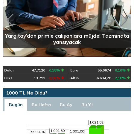
Yargıtay’dan primle çalışanlara müjde! Tazminata
yansıyacak
Dolar
47,7120
0,18%
Euro
55,0674
0,10%
BIST
13.791
-0,06%
Altın
6.634,28
2,18%
1000 TL Ne Oldu?
Bugün
Bu Hafta
Bu Ay
Bu Yıl
1.021,82
1.001,80
1.001,00
999,40