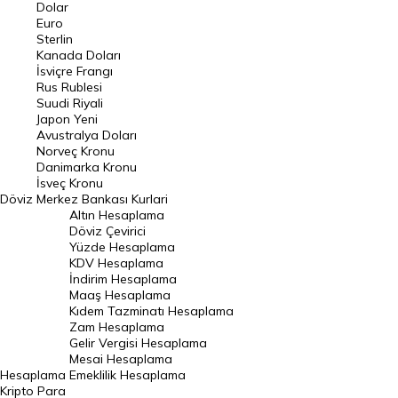
Euro Kuru
Dolar
Euro
Pound Kuru
Sterlin
Kanada Doları
Frank Kuru
İsviçre Frangı
Riyal Kuru
Rus Rublesi
Suudi Riyali
Avustralya Doları
Japon Yeni
Avustralya Doları
Danimarka Kronu Kuru
Norveç Kronu
Danimarka Kronu
Kanada Doları Kuru
İsveç Kronu
Döviz
Merkez Bankası Kurlari
Norveç Kronu Kuru
Altın Hesaplama
İsveç Kronu Kuru
Döviz Çevirici
Yüzde Hesaplama
Japon Yeni Kuru
KDV Hesaplama
İndirim Hesaplama
Serbest Piyasa Döviz Kurları
Maaş Hesaplama
Kıdem Tazminatı Hesaplama
Merkez Bankası Döviz Kurları
Zam Hesaplama
Gelir Vergisi Hesaplama
ALTIN
Mesai Hesaplama
Hesaplama
Emeklilik Hesaplama
Altın Fiyatları
Kripto Para