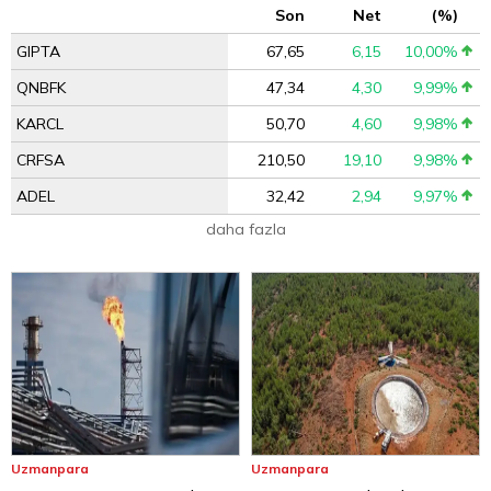
Son
Net
(%)
GIPTA
67,65
6,15
10,00%
QNBFK
47,34
4,30
9,99%
KARCL
50,70
4,60
9,98%
CRFSA
210,50
19,10
9,98%
ADEL
32,42
2,94
9,97%
daha fazla
Uzmanpara
Uzmanpara