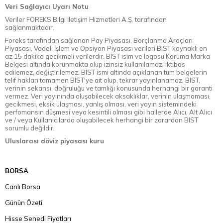
Veri Sağlayıcı Uyarı Notu
Veriler FOREKS Bilgi İletişim Hizmetleri A.Ş. tarafından
sağlanmaktadır.
Foreks tarafından sağlanan Pay Piyasası, Borçlanma Araçları
Piyasası, Vadeli İşlem ve Opsiyon Piyasası verileri BIST kaynaklı en
az 15 dakika gecikmeli verilerdir. BIST isim ve logosu Koruma Marka
Belgesi altında korunmakta olup izinsiz kullanılamaz, iktibas
edilemez, değiştirilemez. BIST ismi altında açıklanan tüm belgelerin
telif hakları tamamen BIST'ye ait olup, tekrar yayınlanamaz. BIST,
verinin sekansı, doğruluğu ve tamlığı konusunda herhangi bir garanti
vermez. Veri yayınında oluşabilecek aksaklıklar, verinin ulaşmaması,
gecikmesi, eksik ulaşması, yanlış olması, veri yayın sistemindeki
perfomansın düşmesi veya kesintili olması gibi hallerde Alıcı, Alt Alıcı
ve / veya Kullanıcılarda oluşabilecek herhangi bir zarardan BIST
sorumlu değildir.
Uluslarası döviz piyasası kuru
BORSA
Canlı Borsa
Günün Özeti
Hisse Senedi Fiyatları