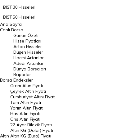
BIST 30 Hisseleri
BIST 50 Hisseleri
Ana Sayfa
BIST 100 Hisseleri
Canlı Borsa
Günün Özeti
En Çok Artan Hisseler
Hisse Fiyatları
Artan Hisseler
En Çok Düşen Hisseler
Düşen Hisseler
Hacmi Artanlar
Hacmi Artanlar
Adedi Artanlar
Geçmiş Kapanışlar
Dünya Borsaları
Raporlar
Dünya Borsaları
Borsa
Endeksler
Gram Altın Fiyatı
Raporlar
Çeyrek Altın Fiyatı
Endeksler
Cumhuriyet Altını Fiyatı
Tam Altın Fiyatı
Yarım Altın Fiyatı
DÖVİZ
Has Altın Fiyatı
Ons Altın Fiyatı
Döviz Kuru
22 Ayar Bilezik Fiyatı
Dolar Kuru
Altın KG (Dolar) Fiyatı
Altın
Altın KG (Euro) Fiyatı