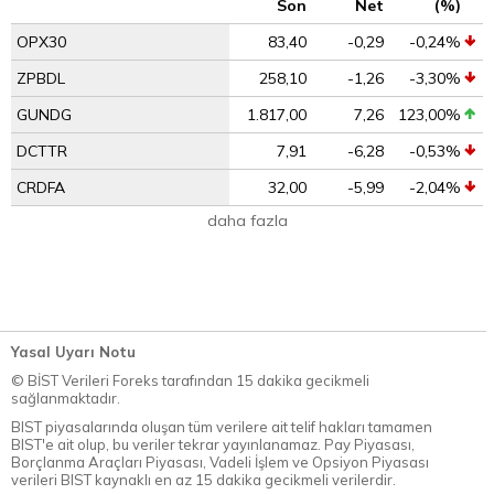
Son
Net
(%)
OPX30
83,40
-0,29
-0,24%
ZPBDL
258,10
-1,26
-3,30%
GUNDG
1.817,00
7,26
123,00%
DCTTR
7,91
-6,28
-0,53%
CRDFA
32,00
-5,99
-2,04%
daha fazla
Yasal Uyarı Notu
© BİST Verileri Foreks tarafından 15 dakika gecikmeli
sağlanmaktadır.
BIST piyasalarında oluşan tüm verilere ait telif hakları tamamen
BIST'e ait olup, bu veriler tekrar yayınlanamaz. Pay Piyasası,
Borçlanma Araçları Piyasası, Vadeli İşlem ve Opsiyon Piyasası
verileri BIST kaynaklı en az 15 dakika gecikmeli verilerdir.