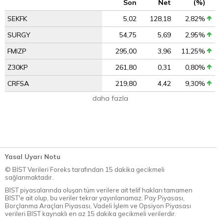
Son
Net
(%)
SEKFK
5,02
128,18
2,82%
SURGY
54,75
5,69
2,95%
FMIZP
295,00
3,96
11,25%
Z30KP
261,80
0,31
0,80%
CRFSA
219,80
4,42
9,30%
daha fazla
Yasal Uyarı Notu
© BİST Verileri Foreks tarafından 15 dakika gecikmeli
sağlanmaktadır.
BIST piyasalarında oluşan tüm verilere ait telif hakları tamamen
BIST'e ait olup, bu veriler tekrar yayınlanamaz. Pay Piyasası,
Borçlanma Araçları Piyasası, Vadeli İşlem ve Opsiyon Piyasası
verileri BIST kaynaklı en az 15 dakika gecikmeli verilerdir.