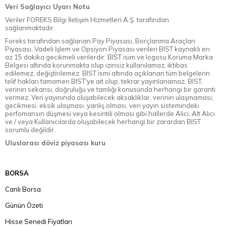
Veri Sağlayıcı Uyarı Notu
Veriler FOREKS Bilgi İletişim Hizmetleri A.Ş. tarafından
sağlanmaktadır.
Foreks tarafından sağlanan Pay Piyasası, Borçlanma Araçları
Piyasası, Vadeli İşlem ve Opsiyon Piyasası verileri BIST kaynaklı en
az 15 dakika gecikmeli verilerdir. BIST isim ve logosu Koruma Marka
Belgesi altında korunmakta olup izinsiz kullanılamaz, iktibas
edilemez, değiştirilemez. BIST ismi altında açıklanan tüm belgelerin
telif hakları tamamen BIST'ye ait olup, tekrar yayınlanamaz. BIST,
verinin sekansı, doğruluğu ve tamlığı konusunda herhangi bir garanti
vermez. Veri yayınında oluşabilecek aksaklıklar, verinin ulaşmaması,
gecikmesi, eksik ulaşması, yanlış olması, veri yayın sistemindeki
perfomansın düşmesi veya kesintili olması gibi hallerde Alıcı, Alt Alıcı
ve / veya Kullanıcılarda oluşabilecek herhangi bir zarardan BIST
sorumlu değildir.
Uluslarası döviz piyasası kuru
BORSA
Canlı Borsa
Günün Özeti
Hisse Senedi Fiyatları