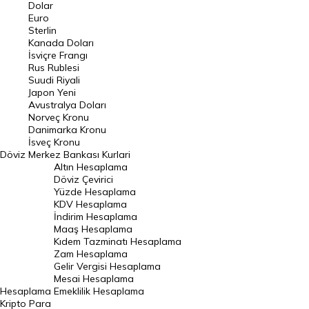
Euro Kuru
Dolar
Euro
Pound Kuru
Sterlin
Kanada Doları
Frank Kuru
İsviçre Frangı
Riyal Kuru
Rus Rublesi
Suudi Riyali
Avustralya Doları
Japon Yeni
Avustralya Doları
Danimarka Kronu Kuru
Norveç Kronu
Danimarka Kronu
Kanada Doları Kuru
İsveç Kronu
Döviz
Merkez Bankası Kurlari
Norveç Kronu Kuru
Altın Hesaplama
İsveç Kronu Kuru
Döviz Çevirici
Yüzde Hesaplama
Japon Yeni Kuru
KDV Hesaplama
İndirim Hesaplama
Serbest Piyasa Döviz Kurları
Maaş Hesaplama
Kıdem Tazminatı Hesaplama
Merkez Bankası Döviz Kurları
Zam Hesaplama
Gelir Vergisi Hesaplama
ALTIN
Mesai Hesaplama
Hesaplama
Emeklilik Hesaplama
Altın Fiyatları
Kripto Para