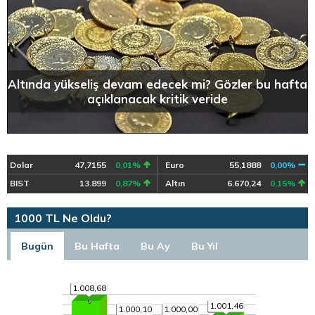
Altında yükseliş devam edecek mi? Gözler bu hafta
açıklanacak kritik veride
Dolar
47,7155
0,01%
Euro
55,1888
0,00%
BIST
13.899
0,87%
Altın
6.670,24
0,15%
1000 TL Ne Oldu?
Bugün
Bu Hafta
Bu Ay
Bu Yıl
1.008,68
1.001,46
1.000,10
1.000,00