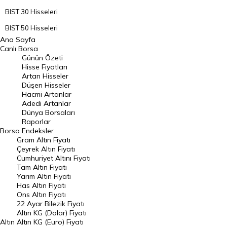
BIST 30 Hisseleri
BIST 50 Hisseleri
Ana Sayfa
BIST 100 Hisseleri
Canlı Borsa
Günün Özeti
En Çok Artan Hisseler
Hisse Fiyatları
Artan Hisseler
En Çok Düşen Hisseler
Düşen Hisseler
Hacmi Artanlar
Hacmi Artanlar
Adedi Artanlar
Geçmiş Kapanışlar
Dünya Borsaları
Raporlar
Dünya Borsaları
Borsa
Endeksler
Gram Altın Fiyatı
Raporlar
Çeyrek Altın Fiyatı
Endeksler
Cumhuriyet Altını Fiyatı
Tam Altın Fiyatı
Yarım Altın Fiyatı
DÖVİZ
Has Altın Fiyatı
Ons Altın Fiyatı
Döviz Kuru
22 Ayar Bilezik Fiyatı
Dolar Kuru
Altın KG (Dolar) Fiyatı
Altın
Altın KG (Euro) Fiyatı