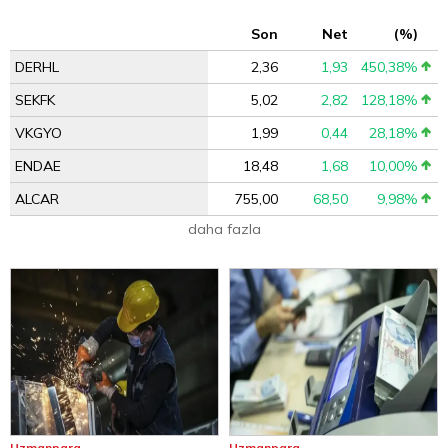
Son
Net
(%)
DERHL
2,36
1,93
450,38%
SEKFK
5,02
2,82
128,18%
VKGYO
1,99
0,44
28,18%
ENDAE
18,48
1,68
10,00%
ALCAR
755,00
68,50
9,98%
daha fazla
Uzmanpara
Uzmanpara