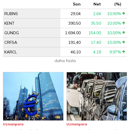
Son
Net
(%)
RUBNS
29,04
2,64
10,00%
KENT
390,50
35,50
10,00%
GUNDG
1.694,00
154,00
10,00%
CRFSA
191,40
17,40
10,00%
KARCL
46,10
4,18
9,97%
daha fazla
Uzmanpara
Uzmanpara