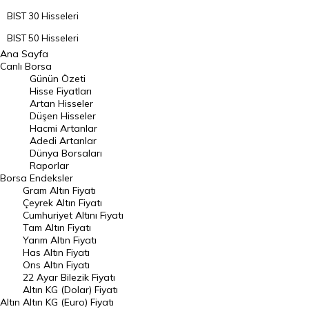
BIST 30 Hisseleri
BIST 50 Hisseleri
Ana Sayfa
BIST 100 Hisseleri
Canlı Borsa
Günün Özeti
En Çok Artan Hisseler
Hisse Fiyatları
Artan Hisseler
En Çok Düşen Hisseler
Düşen Hisseler
Hacmi Artanlar
Hacmi Artanlar
Adedi Artanlar
Geçmiş Kapanışlar
Dünya Borsaları
Raporlar
Dünya Borsaları
Borsa
Endeksler
Gram Altın Fiyatı
Raporlar
Çeyrek Altın Fiyatı
Endeksler
Cumhuriyet Altını Fiyatı
Tam Altın Fiyatı
Yarım Altın Fiyatı
DÖVİZ
Has Altın Fiyatı
Ons Altın Fiyatı
Döviz Kuru
22 Ayar Bilezik Fiyatı
Dolar Kuru
Altın KG (Dolar) Fiyatı
Altın
Altın KG (Euro) Fiyatı