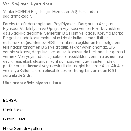
Veri Sağlayıcı Uyarı Notu
Veriler FOREKS Bilgi İletişim Hizmetleri A.Ş. tarafından
sağlanmaktadır.
Foreks tarafından sağlanan Pay Piyasası, Borçlanma Araçları
Piyasası, Vadeli İşlem ve Opsiyon Piyasası verileri BIST kaynaklı en
az 15 dakika gecikmeli verilerdir. BIST isim ve logosu Koruma Marka
Belgesi altında korunmakta olup izinsiz kullanılamaz, iktibas
edilemez, değiştirilemez. BIST ismi altında açıklanan tüm belgelerin
telif hakları tamamen BIST'ye ait olup, tekrar yayınlanamaz. BIST,
verinin sekansı, doğruluğu ve tamlığı konusunda herhangi bir garanti
vermez. Veri yayınında oluşabilecek aksaklıklar, verinin ulaşmaması,
gecikmesi, eksik ulaşması, yanlış olması, veri yayın sistemindeki
perfomansın düşmesi veya kesintili olması gibi hallerde Alıcı, Alt Alıcı
ve / veya Kullanıcılarda oluşabilecek herhangi bir zarardan BIST
sorumlu değildir.
Uluslarası döviz piyasası kuru
BORSA
Canlı Borsa
Günün Özeti
Hisse Senedi Fiyatları