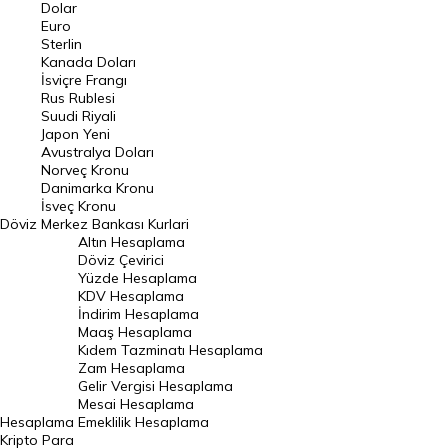
Euro Kuru
Dolar
Euro
Pound Kuru
Sterlin
Kanada Doları
Frank Kuru
İsviçre Frangı
Riyal Kuru
Rus Rublesi
Suudi Riyali
Avustralya Doları
Japon Yeni
Avustralya Doları
Danimarka Kronu Kuru
Norveç Kronu
Danimarka Kronu
Kanada Doları Kuru
İsveç Kronu
Döviz
Merkez Bankası Kurlari
Norveç Kronu Kuru
Altın Hesaplama
İsveç Kronu Kuru
Döviz Çevirici
Yüzde Hesaplama
Japon Yeni Kuru
KDV Hesaplama
İndirim Hesaplama
Serbest Piyasa Döviz Kurları
Maaş Hesaplama
Kıdem Tazminatı Hesaplama
Merkez Bankası Döviz Kurları
Zam Hesaplama
Gelir Vergisi Hesaplama
ALTIN
Mesai Hesaplama
Hesaplama
Emeklilik Hesaplama
Altın Fiyatları
Kripto Para