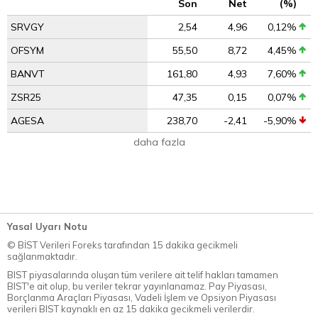
Son
Net
(%)
SRVGY
2,54
4,96
0,12%
OFSYM
55,50
8,72
4,45%
BANVT
161,80
4,93
7,60%
ZSR25
47,35
0,15
0,07%
AGESA
238,70
-2,41
-5,90%
daha fazla
Yasal Uyarı Notu
© BİST Verileri Foreks tarafından 15 dakika gecikmeli
sağlanmaktadır.
BIST piyasalarında oluşan tüm verilere ait telif hakları tamamen
BIST'e ait olup, bu veriler tekrar yayınlanamaz. Pay Piyasası,
Borçlanma Araçları Piyasası, Vadeli İşlem ve Opsiyon Piyasası
verileri BIST kaynaklı en az 15 dakika gecikmeli verilerdir.