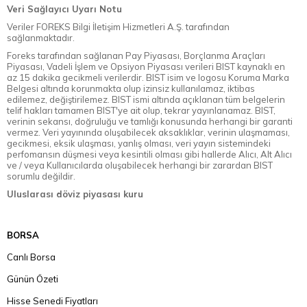
Veri Sağlayıcı Uyarı Notu
Veriler FOREKS Bilgi İletişim Hizmetleri A.Ş. tarafından
sağlanmaktadır.
Foreks tarafından sağlanan Pay Piyasası, Borçlanma Araçları
Piyasası, Vadeli İşlem ve Opsiyon Piyasası verileri BIST kaynaklı en
az 15 dakika gecikmeli verilerdir. BIST isim ve logosu Koruma Marka
Belgesi altında korunmakta olup izinsiz kullanılamaz, iktibas
edilemez, değiştirilemez. BIST ismi altında açıklanan tüm belgelerin
telif hakları tamamen BIST'ye ait olup, tekrar yayınlanamaz. BIST,
verinin sekansı, doğruluğu ve tamlığı konusunda herhangi bir garanti
vermez. Veri yayınında oluşabilecek aksaklıklar, verinin ulaşmaması,
gecikmesi, eksik ulaşması, yanlış olması, veri yayın sistemindeki
perfomansın düşmesi veya kesintili olması gibi hallerde Alıcı, Alt Alıcı
ve / veya Kullanıcılarda oluşabilecek herhangi bir zarardan BIST
sorumlu değildir.
Uluslarası döviz piyasası kuru
BORSA
Canlı Borsa
Günün Özeti
Hisse Senedi Fiyatları