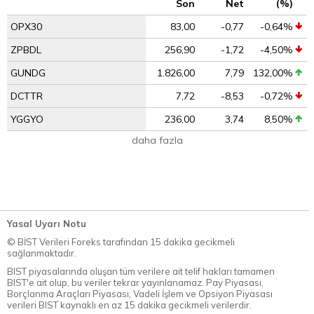
Son
Net
(%)
OPX30
83,00
-0,77
-0,64%
ZPBDL
256,90
-1,72
-4,50%
GUNDG
1.826,00
7,79
132,00%
DCTTR
7,72
-8,53
-0,72%
YGGYO
236,00
3,74
8,50%
daha fazla
Yasal Uyarı Notu
© BİST Verileri Foreks tarafından 15 dakika gecikmeli
sağlanmaktadır.
BIST piyasalarında oluşan tüm verilere ait telif hakları tamamen
BIST'e ait olup, bu veriler tekrar yayınlanamaz. Pay Piyasası,
Borçlanma Araçları Piyasası, Vadeli İşlem ve Opsiyon Piyasası
verileri BIST kaynaklı en az 15 dakika gecikmeli verilerdir.