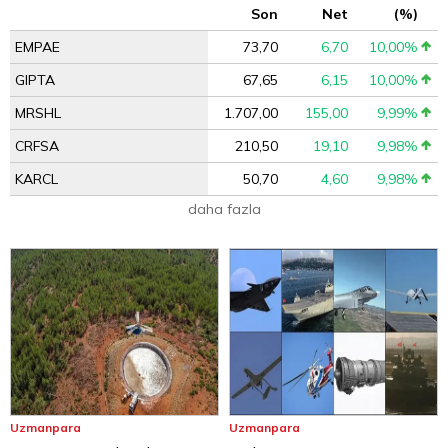
Son
Net
(%)
EMPAE
73,70
6,70
10,00%
GIPTA
67,65
6,15
10,00%
MRSHL
1.707,00
155,00
9,99%
CRFSA
210,50
19,10
9,98%
KARCL
50,70
4,60
9,98%
daha fazla
Uzmanpara
Uzmanpara