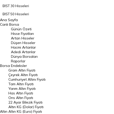
BIST 30 Hisseleri
BIST 50 Hisseleri
Ana Sayfa
BIST 100 Hisseleri
Canlı Borsa
Günün Özeti
En Çok Artan Hisseler
Hisse Fiyatları
Artan Hisseler
En Çok Düşen Hisseler
Düşen Hisseler
Hacmi Artanlar
Hacmi Artanlar
Adedi Artanlar
Geçmiş Kapanışlar
Dünya Borsaları
Raporlar
Dünya Borsaları
Borsa
Endeksler
Gram Altın Fiyatı
Raporlar
Çeyrek Altın Fiyatı
Endeksler
Cumhuriyet Altını Fiyatı
Tam Altın Fiyatı
Yarım Altın Fiyatı
DÖVİZ
Has Altın Fiyatı
Ons Altın Fiyatı
Döviz Kuru
22 Ayar Bilezik Fiyatı
Dolar Kuru
Altın KG (Dolar) Fiyatı
Altın
Altın KG (Euro) Fiyatı