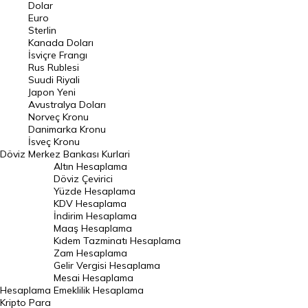
Euro Kuru
Dolar
Euro
Pound Kuru
Sterlin
Kanada Doları
Frank Kuru
İsviçre Frangı
Riyal Kuru
Rus Rublesi
Suudi Riyali
Avustralya Doları
Japon Yeni
Avustralya Doları
Danimarka Kronu Kuru
Norveç Kronu
Danimarka Kronu
Kanada Doları Kuru
İsveç Kronu
Döviz
Merkez Bankası Kurlari
Norveç Kronu Kuru
Altın Hesaplama
İsveç Kronu Kuru
Döviz Çevirici
Yüzde Hesaplama
Japon Yeni Kuru
KDV Hesaplama
İndirim Hesaplama
Serbest Piyasa Döviz Kurları
Maaş Hesaplama
Kıdem Tazminatı Hesaplama
Merkez Bankası Döviz Kurları
Zam Hesaplama
Gelir Vergisi Hesaplama
ALTIN
Mesai Hesaplama
Hesaplama
Emeklilik Hesaplama
Altın Fiyatları
Kripto Para