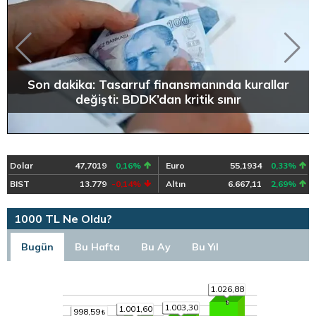
Son dakika: Tasarruf finansmanında kurallar
değişti: BDDK’dan kritik sınır
Dolar
47,7019
0,16%
Euro
55,1934
0,33%
BIST
13.779
-0,14%
Altın
6.667,11
2,69%
1000 TL Ne Oldu?
Bugün
Bu Hafta
Bu Ay
Bu Yıl
1.026,88
1.003,30
1.001,60
998,59