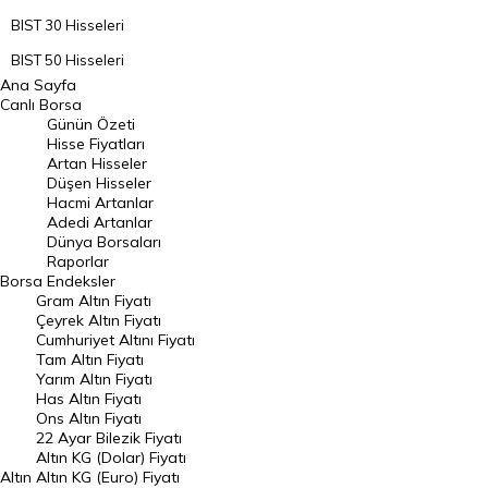
BIST 30 Hisseleri
BIST 50 Hisseleri
Ana Sayfa
BIST 100 Hisseleri
Canlı Borsa
Günün Özeti
En Çok Artan Hisseler
Hisse Fiyatları
Artan Hisseler
En Çok Düşen Hisseler
Düşen Hisseler
Hacmi Artanlar
Hacmi Artanlar
Adedi Artanlar
Geçmiş Kapanışlar
Dünya Borsaları
Raporlar
Dünya Borsaları
Borsa
Endeksler
Gram Altın Fiyatı
Raporlar
Çeyrek Altın Fiyatı
Endeksler
Cumhuriyet Altını Fiyatı
Tam Altın Fiyatı
Yarım Altın Fiyatı
DÖVİZ
Has Altın Fiyatı
Ons Altın Fiyatı
Döviz Kuru
22 Ayar Bilezik Fiyatı
Dolar Kuru
Altın KG (Dolar) Fiyatı
Altın
Altın KG (Euro) Fiyatı