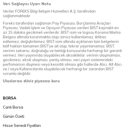
Veri Sağlayıcı Uyarı Notu
Veriler FOREKS Bilgi İletişim Hizmetleri A.Ş. tarafından
sağlanmaktadır.
Foreks tarafından sağlanan Pay Piyasası, Borçlanma Araçları
Piyasası, Vadeli İşlem ve Opsiyon Piyasası verileri BIST kaynaklı en
az 15 dakika gecikmeli verilerdir. BIST isim ve logosu Koruma Marka
Belgesi altında korunmakta olup izinsiz kullanılamaz, iktibas
edilemez, değiştirilemez. BIST ismi altında açıklanan tüm belgelerin
telif hakları tamamen BIST'ye ait olup, tekrar yayınlanamaz. BIST,
verinin sekansı, doğruluğu ve tamlığı konusunda herhangi bir garanti
vermez. Veri yayınında oluşabilecek aksaklıklar, verinin ulaşmaması,
gecikmesi, eksik ulaşması, yanlış olması, veri yayın sistemindeki
perfomansın düşmesi veya kesintili olması gibi hallerde Alıcı, Alt Alıcı
ve / veya Kullanıcılarda oluşabilecek herhangi bir zarardan BIST
sorumlu değildir.
Uluslarası döviz piyasası kuru
BORSA
Canlı Borsa
Günün Özeti
Hisse Senedi Fiyatları