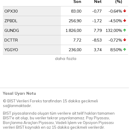
Son
Net
(%)
OPX30
83,00
-0,77
-0,64%
ZPBDL
256,90
-1,72
-4,50%
GUNDG
1.826,00
7,79
132,00%
DCTTR
7,72
-8,53
-0,72%
YGGYO
236,00
3,74
8,50%
daha fazla
Yasal Uyarı Notu
© BİST Verileri Foreks tarafından 15 dakika gecikmeli
sağlanmaktadır.
BIST piyasalarında oluşan tüm verilere ait telif hakları tamamen
BIST'e ait olup, bu veriler tekrar yayınlanamaz. Pay Piyasası,
Borçlanma Araçları Piyasası, Vadeli İşlem ve Opsiyon Piyasası
verileri BIST kaynaklı en az 15 dakika gecikmeli verilerdir.