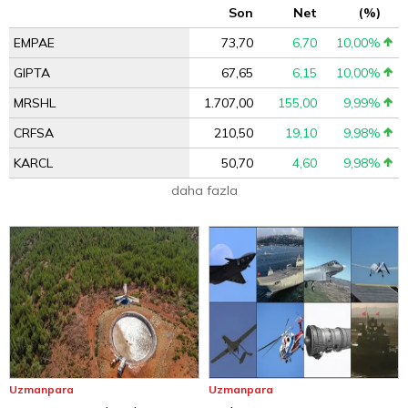
Son
Net
(%)
EMPAE
73,70
6,70
10,00%
GIPTA
67,65
6,15
10,00%
MRSHL
1.707,00
155,00
9,99%
CRFSA
210,50
19,10
9,98%
KARCL
50,70
4,60
9,98%
daha fazla
Uzmanpara
Uzmanpara