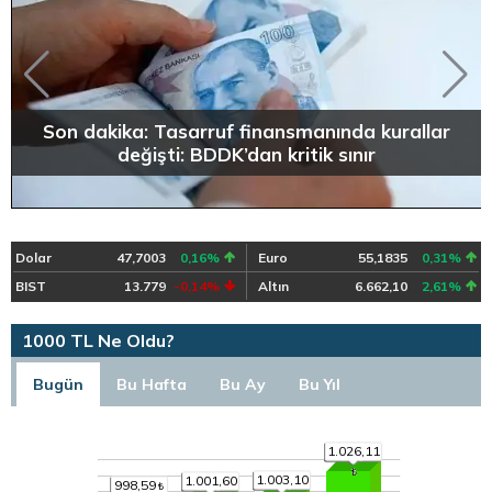
Son dakika: Tasarruf finansmanında kurallar
değişti: BDDK’dan kritik sınır
Dolar
47,7003
0,16%
Euro
55,1835
0,31%
BIST
13.779
-0,14%
Altın
6.662,10
2,61%
1000 TL Ne Oldu?
Bugün
Bu Hafta
Bu Ay
Bu Yıl
1.026,11
1.003,10
1.001,60
998,59