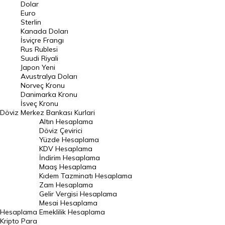
Euro Kuru
Dolar
Euro
Pound Kuru
Sterlin
Kanada Doları
Frank Kuru
İsviçre Frangı
Riyal Kuru
Rus Rublesi
Suudi Riyali
Avustralya Doları
Japon Yeni
Avustralya Doları
Danimarka Kronu Kuru
Norveç Kronu
Danimarka Kronu
Kanada Doları Kuru
İsveç Kronu
Döviz
Merkez Bankası Kurlari
Norveç Kronu Kuru
Altın Hesaplama
İsveç Kronu Kuru
Döviz Çevirici
Yüzde Hesaplama
Japon Yeni Kuru
KDV Hesaplama
İndirim Hesaplama
Serbest Piyasa Döviz Kurları
Maaş Hesaplama
Kıdem Tazminatı Hesaplama
Merkez Bankası Döviz Kurları
Zam Hesaplama
Gelir Vergisi Hesaplama
ALTIN
Mesai Hesaplama
Hesaplama
Emeklilik Hesaplama
Altın Fiyatları
Kripto Para