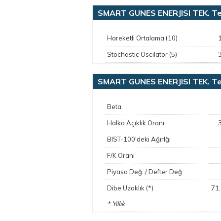
SMART GUNES ENERJISI TEK. Te
Hareketli Ortalama (10)
Stochastic Oscilator (5)
SMART GUNES ENERJISI TEK. Te
Beta
Halka Açıklık Oranı
BIST-100'deki Ağırlğı
F/K Oranı
Piyasa Değ. / Defter Değ
71
Dibe Uzaklık (*)
* Yıllık