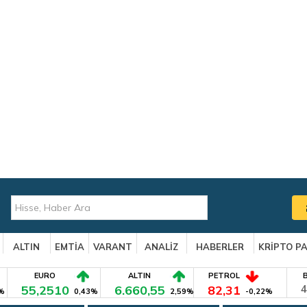
ALTIN
EMTİA
VARANT
ANALİZ
HABERLER
KRİPTO P
EURO
ALTIN
PETROL
55,2510
6.660,55
82,31
4
%
0,43%
2,59%
-0,22%