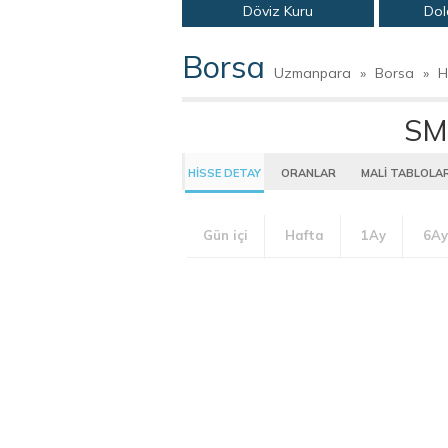
Döviz Kuru
Dol
Borsa
Uzmanpara
»
Borsa
»
H
SM
HİSSE DETAY
ORANLAR
MALİ TABLOLA
Gün içi
Hafta
1Ay
6Ay