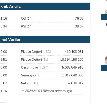
knik Analiz
11,16
-76,85
CCI (14)
30,34
38,67
RSI (14)
mel Veriler
0,00
410.403.031
Piyasa Değeri
(USD)
36,51
19.594.159.200
Piyasa Değeri
(TL)
0,00
5.062.845.915
Özsermaye
(TL)(**)
0,00
1.817.640.000
Sermaye
(TL)
3,87
62.038.912
Net Kar
(TL)
** 202026-03 Bilanço dönemi için
,93%