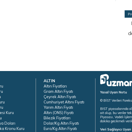
Pr
d
ALTIN
ru
Altın Fiyatları
ru
Gram Altın Fiyatı
Yasal Uyarı Notu
u
Çeyrek Altın Fiyatı
© BİST Verileri Forek
uru
Cumhuriyet Altını Fiyatı
ru
Yarım Altın Fiyatı
BIST piyasalarında ol
esi Kuru
Altın (ONS) Fiyatı
ait olup, bu veriler 
Piyasası, Vadeli İşle
u
Bilezik Fiyatları
dakika gecikmeli veril
ya Doları
Dolar/Kg Altın Fiyatı
ka Kronu Kuru
Euro/Kg Altın Fiyatı
Veri Sağlayıcı Uyar