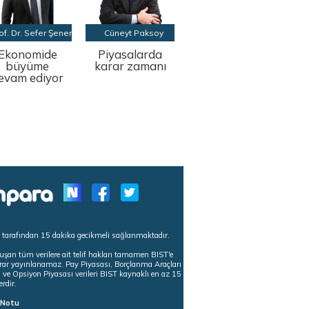
of. Dr. Sefer Şener
Cüneyt Paksoy
Ekonomide
Piyasalarda
büyüme
karar zamanı
evam ediyor
s tarafından 15 dakika gecikmeli sağlanmaktadır.
uşan tüm verilere ait telif hakları tamamen BIST'e
tekrar yayınlanamaz. Pay Piyasası, Borçlanma Araçları
m ve Opsiyon Piyasası verileri BIST kaynaklı en az 15
erdir.
ı Notu