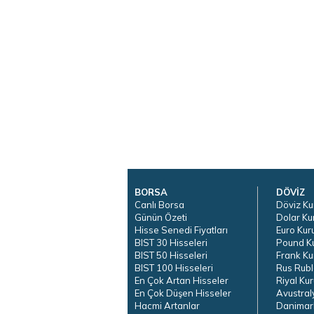
BORSA
DÖVİZ
Canlı Borsa
Döviz Ku
Günün Özeti
Dolar Ku
Hisse Senedi Fiyatları
Euro Kur
BIST 30 Hisseleri
Pound K
BIST 50 Hisseleri
Frank Ku
BIST 100 Hisseleri
Rus Rubl
En Çok Artan Hisseler
Riyal Kur
En Çok Düşen Hisseler
Avustral
Hacmi Artanlar
Danimar