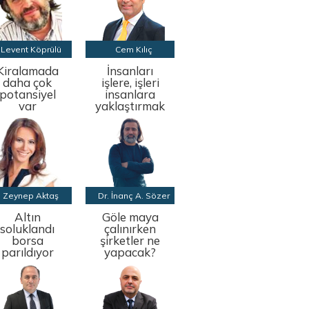
Levent Köprülü
Cem Kılıç
Kiralamada
İnsanları
daha çok
işlere, işleri
potansiyel
insanlara
var
yaklaştırmak
Zeynep Aktaş
Dr. İnanç A. Sözer
Altın
Göle maya
soluklandı
çalınırken
borsa
şirketler ne
parıldıyor
yapacak?