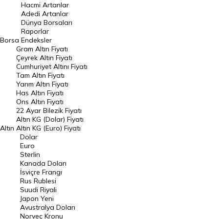
Hacmi Artanlar
Hacmi Artanlar
Adedi Artanlar
Geçmiş Kapanışlar
Dünya Borsaları
Raporlar
Dünya Borsaları
Borsa
Endeksler
Gram Altın Fiyatı
Raporlar
Çeyrek Altın Fiyatı
Endeksler
Cumhuriyet Altını Fiyatı
Tam Altın Fiyatı
Yarım Altın Fiyatı
DÖVİZ
Has Altın Fiyatı
Ons Altın Fiyatı
Döviz Kuru
22 Ayar Bilezik Fiyatı
Dolar Kuru
Altın KG (Dolar) Fiyatı
Altın
Altın KG (Euro) Fiyatı
Euro Kuru
Dolar
Euro
Pound Kuru
Sterlin
Kanada Doları
Frank Kuru
İsviçre Frangı
Riyal Kuru
Rus Rublesi
Suudi Riyali
Avustralya Doları
Japon Yeni
Avustralya Doları
Danimarka Kronu Kuru
Norveç Kronu