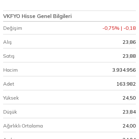
VKFYO Hisse Genel Bilgileri
Değişim
-0,75% | -0,18
Alış
23,86
Satış
23,88
Hacim
3.934.956
Adet
163.982
Yüksek
24,50
Düşük
23,84
Ağırlıklı Ortalama
24,00