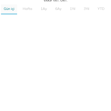
VAKIF YAT. ORT.
Gün içi
Hafta
1Ay
6Ay
1Yıl
3Yıl
YTD