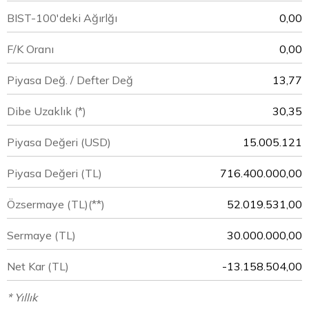
BIST-100'deki Ağırlğı
0,00
F/K Oranı
0,00
Piyasa Değ. / Defter Değ
13,77
Dibe Uzaklık (*)
30,35
Piyasa Değeri
(USD)
15.005.121
Piyasa Değeri
(TL)
716.400.000,00
Özsermaye
(TL)(**)
52.019.531,00
Sermaye
(TL)
30.000.000,00
Net Kar
(TL)
-13.158.504,00
* Yıllık