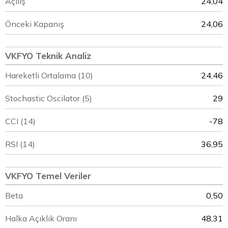
Açılış
24,04
Önceki Kapanış
24,06
VKFYO Teknik Analiz
Hareketli Ortalama (10)
24,46
Stochastic Oscilator (5)
29
CCI (14)
-78
RSI (14)
36,95
VKFYO Temel Veriler
Beta
0,50
Halka Açıklık Oranı
48,31