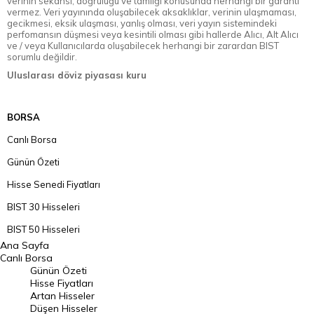
verinin sekansı, doğruluğu ve tamlığı konusunda herhangi bir garanti
vermez. Veri yayınında oluşabilecek aksaklıklar, verinin ulaşmaması,
gecikmesi, eksik ulaşması, yanlış olması, veri yayın sistemindeki
perfomansın düşmesi veya kesintili olması gibi hallerde Alıcı, Alt Alıcı
ve / veya Kullanıcılarda oluşabilecek herhangi bir zarardan BIST
sorumlu değildir.
Uluslarası döviz piyasası kuru
BORSA
Canlı Borsa
Günün Özeti
Hisse Senedi Fiyatları
BIST 30 Hisseleri
BIST 50 Hisseleri
Ana Sayfa
BIST 100 Hisseleri
Canlı Borsa
Günün Özeti
En Çok Artan Hisseler
Hisse Fiyatları
Artan Hisseler
En Çok Düşen Hisseler
Düşen Hisseler