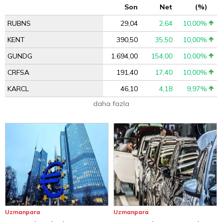
Son
Net
(%)
RUBNS
29,04
2,64
10,00%
KENT
390,50
35,50
10,00%
GUNDG
1.694,00
154,00
10,00%
CRFSA
191,40
17,40
10,00%
KARCL
46,10
4,18
9,97%
daha fazla
Uzmanpara
Uzmanpara