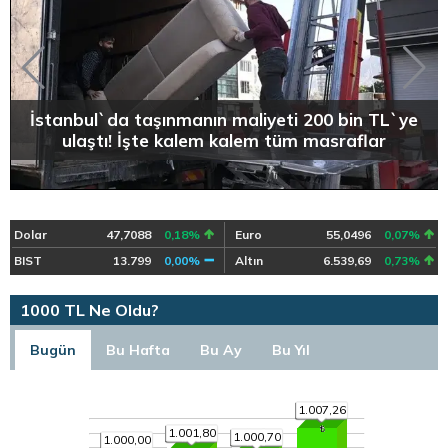
İstanbul`da taşınmanın maliyeti 200 bin TL`ye
ulaştı! İşte kalem kalem tüm masraflar
Dolar
47,7088
0,18%
Euro
55,0496
0,07%
BIST
13.799
0,00%
Altın
6.539,69
0,73%
1000 TL Ne Oldu?
Bugün
Bu Hafta
Bu Ay
Bu Yıl
1.007,26
1.001,80
1.000,70
1.000,00