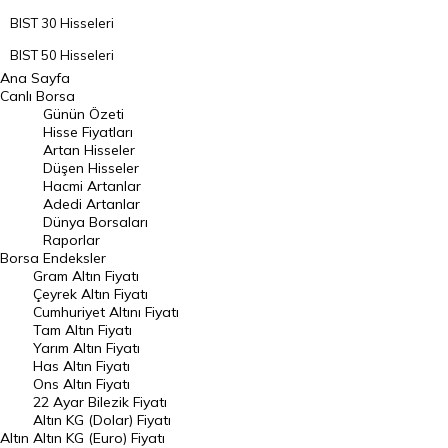
BIST 30 Hisseleri
BIST 50 Hisseleri
Ana Sayfa
BIST 100 Hisseleri
Canlı Borsa
Günün Özeti
En Çok Artan Hisseler
Hisse Fiyatları
Artan Hisseler
En Çok Düşen Hisseler
Düşen Hisseler
Hacmi Artanlar
Hacmi Artanlar
Adedi Artanlar
Geçmiş Kapanışlar
Dünya Borsaları
Raporlar
Dünya Borsaları
Borsa
Endeksler
Gram Altın Fiyatı
Raporlar
Çeyrek Altın Fiyatı
Endeksler
Cumhuriyet Altını Fiyatı
Tam Altın Fiyatı
Yarım Altın Fiyatı
DÖVİZ
Has Altın Fiyatı
Ons Altın Fiyatı
Döviz Kuru
22 Ayar Bilezik Fiyatı
Dolar Kuru
Altın KG (Dolar) Fiyatı
Altın
Altın KG (Euro) Fiyatı