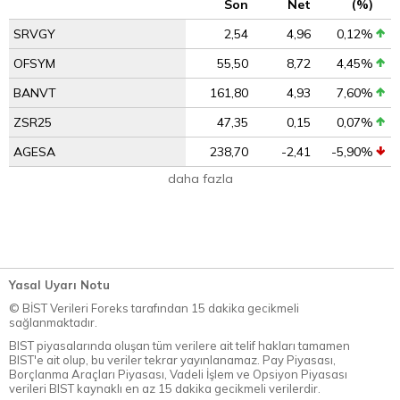
Son
Net
(%)
SRVGY
2,54
4,96
0,12%
OFSYM
55,50
8,72
4,45%
BANVT
161,80
4,93
7,60%
ZSR25
47,35
0,15
0,07%
AGESA
238,70
-2,41
-5,90%
daha fazla
Yasal Uyarı Notu
© BİST Verileri Foreks tarafından 15 dakika gecikmeli
sağlanmaktadır.
BIST piyasalarında oluşan tüm verilere ait telif hakları tamamen
BIST'e ait olup, bu veriler tekrar yayınlanamaz. Pay Piyasası,
Borçlanma Araçları Piyasası, Vadeli İşlem ve Opsiyon Piyasası
verileri BIST kaynaklı en az 15 dakika gecikmeli verilerdir.