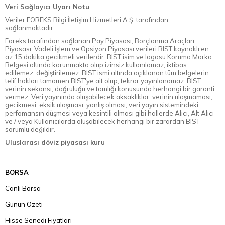
Veri Sağlayıcı Uyarı Notu
Veriler FOREKS Bilgi İletişim Hizmetleri A.Ş. tarafından
sağlanmaktadır.
Foreks tarafından sağlanan Pay Piyasası, Borçlanma Araçları
Piyasası, Vadeli İşlem ve Opsiyon Piyasası verileri BIST kaynaklı en
az 15 dakika gecikmeli verilerdir. BIST isim ve logosu Koruma Marka
Belgesi altında korunmakta olup izinsiz kullanılamaz, iktibas
edilemez, değiştirilemez. BIST ismi altında açıklanan tüm belgelerin
telif hakları tamamen BIST'ye ait olup, tekrar yayınlanamaz. BIST,
verinin sekansı, doğruluğu ve tamlığı konusunda herhangi bir garanti
vermez. Veri yayınında oluşabilecek aksaklıklar, verinin ulaşmaması,
gecikmesi, eksik ulaşması, yanlış olması, veri yayın sistemindeki
perfomansın düşmesi veya kesintili olması gibi hallerde Alıcı, Alt Alıcı
ve / veya Kullanıcılarda oluşabilecek herhangi bir zarardan BIST
sorumlu değildir.
Uluslarası döviz piyasası kuru
BORSA
Canlı Borsa
Günün Özeti
Hisse Senedi Fiyatları