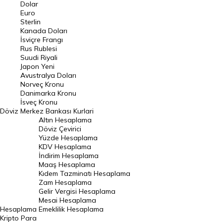
Euro Kuru
Dolar
Euro
Pound Kuru
Sterlin
Kanada Doları
Frank Kuru
İsviçre Frangı
Riyal Kuru
Rus Rublesi
Suudi Riyali
Avustralya Doları
Japon Yeni
Avustralya Doları
Danimarka Kronu Kuru
Norveç Kronu
Danimarka Kronu
Kanada Doları Kuru
İsveç Kronu
Döviz
Merkez Bankası Kurlari
Norveç Kronu Kuru
Altın Hesaplama
İsveç Kronu Kuru
Döviz Çevirici
Yüzde Hesaplama
Japon Yeni Kuru
KDV Hesaplama
İndirim Hesaplama
Serbest Piyasa Döviz Kurları
Maaş Hesaplama
Kıdem Tazminatı Hesaplama
Merkez Bankası Döviz Kurları
Zam Hesaplama
Gelir Vergisi Hesaplama
ALTIN
Mesai Hesaplama
Hesaplama
Emeklilik Hesaplama
Altın Fiyatları
Kripto Para