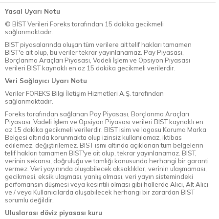
Yasal Uyarı Notu
© BİST Verileri Foreks tarafından 15 dakika gecikmeli
sağlanmaktadır.
BIST piyasalarında oluşan tüm verilere ait telif hakları tamamen
BIST'e ait olup, bu veriler tekrar yayınlanamaz. Pay Piyasası,
Borçlanma Araçları Piyasası, Vadeli İşlem ve Opsiyon Piyasası
verileri BIST kaynaklı en az 15 dakika gecikmeli verilerdir.
Veri Sağlayıcı Uyarı Notu
Veriler FOREKS Bilgi İletişim Hizmetleri A.Ş. tarafından
sağlanmaktadır.
Foreks tarafından sağlanan Pay Piyasası, Borçlanma Araçları
Piyasası, Vadeli İşlem ve Opsiyon Piyasası verileri BIST kaynaklı en
az 15 dakika gecikmeli verilerdir. BIST isim ve logosu Koruma Marka
Belgesi altında korunmakta olup izinsiz kullanılamaz, iktibas
edilemez, değiştirilemez. BIST ismi altında açıklanan tüm belgelerin
telif hakları tamamen BIST'ye ait olup, tekrar yayınlanamaz. BIST,
verinin sekansı, doğruluğu ve tamlığı konusunda herhangi bir garanti
vermez. Veri yayınında oluşabilecek aksaklıklar, verinin ulaşmaması,
gecikmesi, eksik ulaşması, yanlış olması, veri yayın sistemindeki
perfomansın düşmesi veya kesintili olması gibi hallerde Alıcı, Alt Alıcı
ve / veya Kullanıcılarda oluşabilecek herhangi bir zarardan BIST
sorumlu değildir.
Uluslarası döviz piyasası kuru