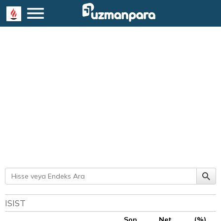
ISIST
Son
Net
(%)