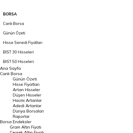
BORSA
Canlı Borsa
Günün Özeti
Hisse Senedi Fiyatları
BIST 30 Hisseleri
BIST 50 Hisseleri
Ana Sayfa
BIST 100 Hisseleri
Canlı Borsa
Günün Özeti
En Çok Artan Hisseler
Hisse Fiyatları
Artan Hisseler
En Çok Düşen Hisseler
Düşen Hisseler
Hacmi Artanlar
Hacmi Artanlar
Adedi Artanlar
Geçmiş Kapanışlar
Dünya Borsaları
Raporlar
Dünya Borsaları
Borsa
Endeksler
Gram Altın Fiyatı
Raporlar
Çeyrek Altın Fiyatı