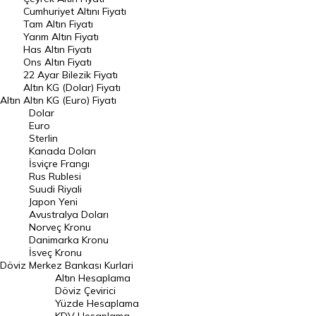
Endeksler
Cumhuriyet Altını Fiyatı
Tam Altın Fiyatı
Yarım Altın Fiyatı
DÖVİZ
Has Altın Fiyatı
Ons Altın Fiyatı
Döviz Kuru
22 Ayar Bilezik Fiyatı
Dolar Kuru
Altın KG (Dolar) Fiyatı
Altın
Altın KG (Euro) Fiyatı
Euro Kuru
Dolar
Euro
Pound Kuru
Sterlin
Kanada Doları
Frank Kuru
İsviçre Frangı
Riyal Kuru
Rus Rublesi
Suudi Riyali
Avustralya Doları
Japon Yeni
Avustralya Doları
Danimarka Kronu Kuru
Norveç Kronu
Danimarka Kronu
Kanada Doları Kuru
İsveç Kronu
Döviz
Merkez Bankası Kurlari
Norveç Kronu Kuru
Altın Hesaplama
İsveç Kronu Kuru
Döviz Çevirici
Yüzde Hesaplama
Japon Yeni Kuru