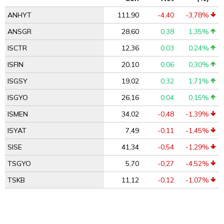
ANHYT
111,90
-4,40
-3,78%
ANSGR
28,60
0,38
1,35%
ISCTR
12,36
0,03
0,24%
ISFIN
20,10
0,06
0,30%
ISGSY
19,02
0,32
1,71%
ISGYO
26,16
0,04
0,15%
ISMEN
34,02
-0,48
-1,39%
ISYAT
7,49
-0,11
-1,45%
SISE
41,34
-0,54
-1,29%
TSGYO
5,70
-0,27
-4,52%
TSKB
11,12
-0,12
-1,07%