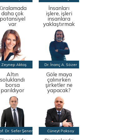
Kiralamada
İnsanları
daha çok
işlere, işleri
potansiyel
insanlara
var
yaklaştırmak
Zeynep Aktaş
Dr. İnanç A. Sözer
Altın
Göle maya
soluklandı
çalınırken
borsa
şirketler ne
parıldıyor
yapacak?
of. Dr. Sefer Şener
Cüneyt Paksoy