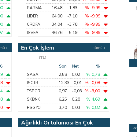
00
16,48
-1,83
% -9,99
BARMA
00
64,00
-7,10
% -9,99
LIDER
00
34,04
-3,78
% -9,99
CRDFA
97
46,76
-5,19
% -9,99
ISVEA
En Çok İşlem
ümü
tümü
Gören
(TL)
%
Son
Net
%
69
2,58
0,02
% 0,78
SASA
88
12,33
-0,01
% -0,08
ISCTR
84
0,97
-0,03
% -3,00
TSPOR
88
6,25
0,28
% 4,69
SKBNK
90
3,70
0,03
% 0,82
PSGYO
Ağırlıklı Ortalaması En Çok
Pr
Azalan