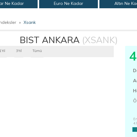
ar Ne Kadar
Euro Ne Kadar
Altın Ne K
ndeksler
»
Xsank
BIST ANKARA
(XSANK)
4
1Yıl
3Yıl
Tümü
D
A
H
Ö
En
4