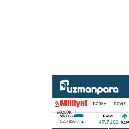
BORSA
DÖVİZ
SÖZLÜK
BIST100
DOLAR
13.799
47,7103
0,00%
0,18