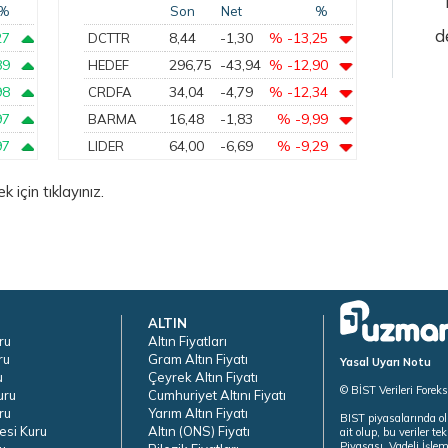
%
Son
Net
%
d
27
8,44
-1,30
% -13,25
DCTTR
89
296,75
-43,94
% -12,90
HEDEF
98
34,04
-4,79
% -12,34
CRDFA
97
16,48
-1,83
% -9,99
BARMA
97
64,00
-6,69
% -9,29
LIDER
için tıklayınız.
ALTIN
ru
Altın Fiyatları
ru
Gram Altın Fiyatı
Yasal Uyarı Notu
u
Çeyrek Altın Fiyatı
© BİST Verileri Forek
uru
Cumhuriyet Altını Fiyatı
ru
Yarım Altın Fiyatı
BIST piyasalarında ol
esi Kuru
Altın (ONS) Fiyatı
ait olup, bu veriler 
Piyasası, Vadeli İşle