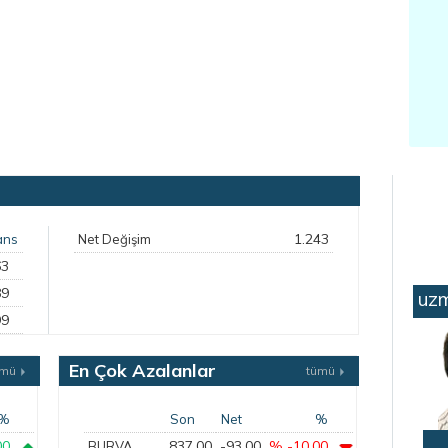
1.243
ans
Net Değişim
63
89
uzm
99
En Çok Azalanlar
ümü
tümü
%
Son
Net
%
00
837,00
-93,00
% -10,00
BURVA