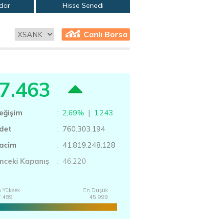
adar
Hisse Senedi
Canlı Borsa
7.463
eğişim
:
2,69%
|
1.243
det
: 760.303.194
acim
: 41.819.248.128
nceki Kapanış
: 46.220
 Yüksek
En Düşük
7.489
45.999