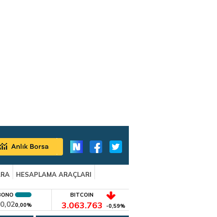
ARA
HESAPLAMA ARAÇLARI
BONO
BITCOIN
0,02
3.063.763
0,00%
-0,59%