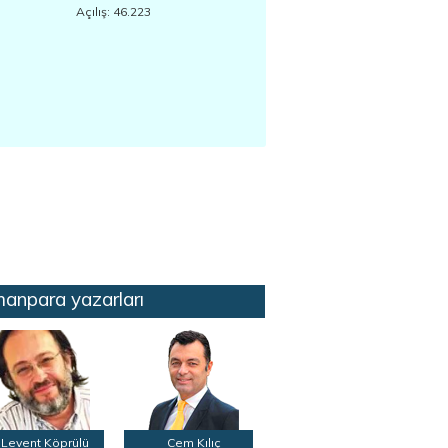
Açılış: 46.223
anpara yazarları
Levent Köprülü
Cem Kılıç