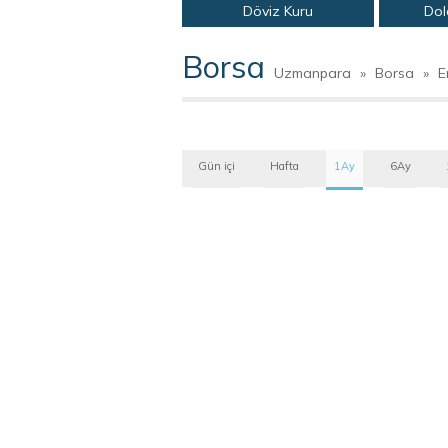
Döviz Kuru
Dol
Borsa
Uzmanpara
»
Borsa
»
E
Gün içi
Hafta
1Ay
6Ay