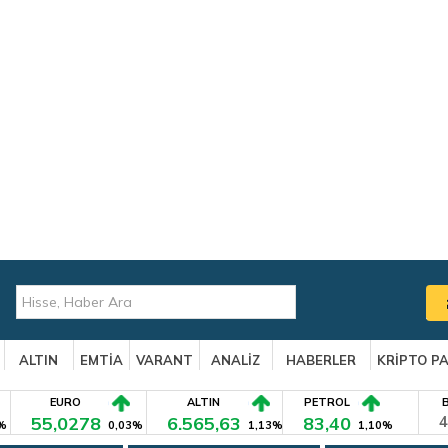
ALTIN
EMTİA
VARANT
ANALİZ
HABERLER
KRİPTO P
EURO
ALTIN
PETROL
55,0278
6.565,63
83,40
4
%
0,03%
1,13%
1,10%