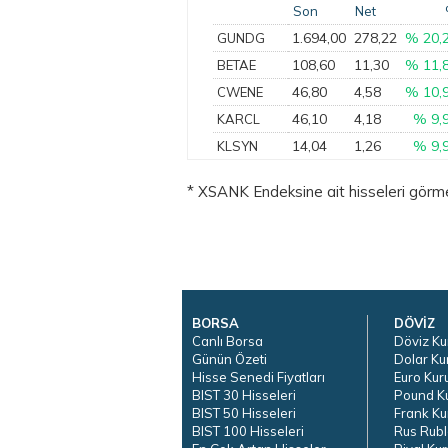
Son
Net
1.694,00
278,22
% 20,
GUNDG
108,60
11,30
% 11,
BETAE
46,80
4,58
% 10,
CWENE
46,10
4,18
% 9,
KARCL
14,04
1,26
% 9,
KLSYN
* XSANK Endeksine ait hisseleri görmek 
BORSA
DÖVİZ
Canlı Borsa
Döviz Ku
Günün Özeti
Dolar Ku
Hisse Senedi Fiyatları
Euro Kur
BIST 30 Hisseleri
Pound K
BIST 50 Hisseleri
Frank Ku
BIST 100 Hisseleri
Rus Rubl