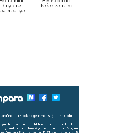
Ekonomide
Piyasalarda
büyüme
karar zamanı
evam ediyor
s tarafından 15 dakika gecikmeli sağlanmaktadır.
uşan tüm verilere ait telif hakları tamamen BIST'e
tekrar yayınlanamaz. Pay Piyasası, Borçlanma Araçları
m ve Opsiyon Piyasası verileri BIST kaynaklı en az 15