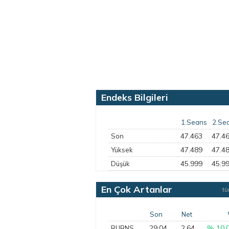
Endeks Bilgileri
1.Seans
2.Se
47.463
47.4
Son
47.489
47.4
Yüksek
45.999
45.9
Düşük
En Çok Artanlar
t
Son
Net
29,04
2,64
% 10,
RUBNS