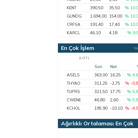
390,50
35,50
% 10,
KENT
1.694,00
154,00
% 10,
GUNDG
191,40
17,40
% 10,
CRFSA
46,10
4,18
% 9,
KARCL
En Çok İşlem
t
Gören
(LOT)
Son
Net
363,00
16,25
% 4,
ASELS
311,25
-2,75
% -0,
THYAO
321,50
17,75
% 5,
TUPRS
46,80
2,60
% 5,
CWENE
195,90
-10,10
% -4,
KCHOL
Ağırlıklı Ortalaması En Çok
Artan