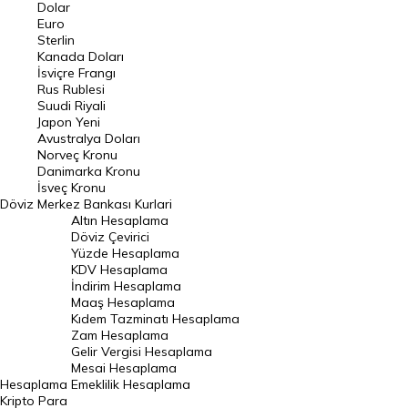
Euro Kuru
Dolar
Euro
Pound Kuru
Sterlin
Kanada Doları
Frank Kuru
İsviçre Frangı
Riyal Kuru
Rus Rublesi
Suudi Riyali
Avustralya Doları
Japon Yeni
Avustralya Doları
Danimarka Kronu Kuru
Norveç Kronu
Danimarka Kronu
Kanada Doları Kuru
İsveç Kronu
Döviz
Merkez Bankası Kurlari
Norveç Kronu Kuru
Altın Hesaplama
İsveç Kronu Kuru
Döviz Çevirici
Yüzde Hesaplama
Japon Yeni Kuru
KDV Hesaplama
İndirim Hesaplama
Serbest Piyasa Döviz Kurları
Maaş Hesaplama
Kıdem Tazminatı Hesaplama
Merkez Bankası Döviz Kurları
Zam Hesaplama
Gelir Vergisi Hesaplama
ALTIN
Mesai Hesaplama
Hesaplama
Emeklilik Hesaplama
Altın Fiyatları
Kripto Para