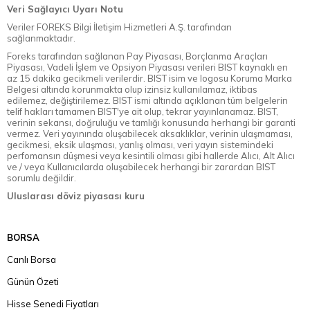
Veri Sağlayıcı Uyarı Notu
Veriler FOREKS Bilgi İletişim Hizmetleri A.Ş. tarafından
sağlanmaktadır.
Foreks tarafından sağlanan Pay Piyasası, Borçlanma Araçları
Piyasası, Vadeli İşlem ve Opsiyon Piyasası verileri BIST kaynaklı en
az 15 dakika gecikmeli verilerdir. BIST isim ve logosu Koruma Marka
Belgesi altında korunmakta olup izinsiz kullanılamaz, iktibas
edilemez, değiştirilemez. BIST ismi altında açıklanan tüm belgelerin
telif hakları tamamen BIST'ye ait olup, tekrar yayınlanamaz. BIST,
verinin sekansı, doğruluğu ve tamlığı konusunda herhangi bir garanti
vermez. Veri yayınında oluşabilecek aksaklıklar, verinin ulaşmaması,
gecikmesi, eksik ulaşması, yanlış olması, veri yayın sistemindeki
perfomansın düşmesi veya kesintili olması gibi hallerde Alıcı, Alt Alıcı
ve / veya Kullanıcılarda oluşabilecek herhangi bir zarardan BIST
sorumlu değildir.
Uluslarası döviz piyasası kuru
BORSA
Canlı Borsa
Günün Özeti
Hisse Senedi Fiyatları