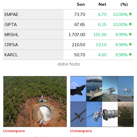
Son
Net
(%)
EMPAE
73,70
6,70
10,00%
GIPTA
67,65
6,15
10,00%
MRSHL
1.707,00
155,00
9,99%
CRFSA
210,50
19,10
9,98%
KARCL
50,70
4,60
9,98%
daha fazla
Uzmanpara
Uzmanpara