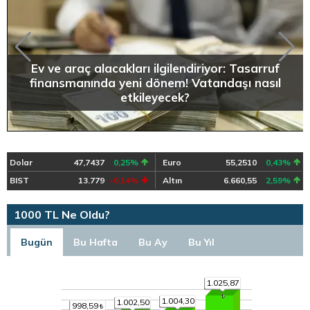
Ev ve araç alacakları ilgilendiriyor: Tasarruf
finansmanında yeni dönem! Vatandaşı nasıl
etkileyecek?
Dolar
47,7437
0,25%
Euro
55,2510
0,43%
BIST
13.779
-0,14%
Altın
6.660,55
2,59%
1000 TL Ne Oldu?
Bugün
Bu Hafta
Bu Ay
Bu Yıl
1.025,87
1.004,30
1.002,50
998,59