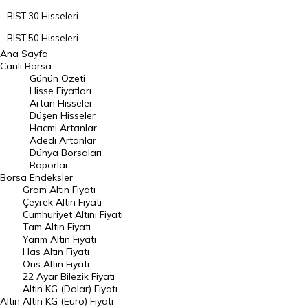
BIST 30 Hisseleri
BIST 50 Hisseleri
Ana Sayfa
BIST 100 Hisseleri
Canlı Borsa
Günün Özeti
En Çok Artan Hisseler
Hisse Fiyatları
Artan Hisseler
En Çok Düşen Hisseler
Düşen Hisseler
Hacmi Artanlar
Hacmi Artanlar
Adedi Artanlar
Geçmiş Kapanışlar
Dünya Borsaları
Raporlar
Dünya Borsaları
Borsa
Endeksler
Gram Altın Fiyatı
Raporlar
Çeyrek Altın Fiyatı
Endeksler
Cumhuriyet Altını Fiyatı
Tam Altın Fiyatı
Yarım Altın Fiyatı
DÖVİZ
Has Altın Fiyatı
Ons Altın Fiyatı
Döviz Kuru
22 Ayar Bilezik Fiyatı
Dolar Kuru
Altın KG (Dolar) Fiyatı
Altın
Altın KG (Euro) Fiyatı