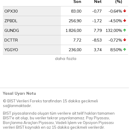
Son
Net
(%)
OPX30
83,00
-0,77
-0,64%
ZPBDL
256,90
-1,72
-4,50%
GUNDG
1.826,00
7,79
132,00%
DCTTR
7,72
-8,53
-0,72%
YGGYO
236,00
3,74
8,50%
daha fazla
Yasal Uyarı Notu
© BİST Verileri Foreks tarafından 15 dakika gecikmeli
sağlanmaktadır.
BIST piyasalarında oluşan tüm verilere ait telif hakları tamamen
BIST'e ait olup, bu veriler tekrar yayınlanamaz. Pay Piyasası,
Borçlanma Araçları Piyasası, Vadeli İşlem ve Opsiyon Piyasası
verileri BIST kaynaklı en az 15 dakika gecikmeli verilerdir.