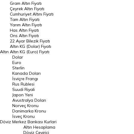
Gram Altın Fiyatı
Raporlar
Çeyrek Altın Fiyatı
Endeksler
Cumhuriyet Altını Fiyatı
Tam Altın Fiyatı
Yarım Altın Fiyatı
DÖVİZ
Has Altın Fiyatı
Ons Altın Fiyatı
Döviz Kuru
22 Ayar Bilezik Fiyatı
Dolar Kuru
Altın KG (Dolar) Fiyatı
Altın
Altın KG (Euro) Fiyatı
Euro Kuru
Dolar
Euro
Pound Kuru
Sterlin
Kanada Doları
Frank Kuru
İsviçre Frangı
Riyal Kuru
Rus Rublesi
Suudi Riyali
Avustralya Doları
Japon Yeni
Avustralya Doları
Danimarka Kronu Kuru
Norveç Kronu
Danimarka Kronu
Kanada Doları Kuru
İsveç Kronu
Döviz
Merkez Bankası Kurlari
Norveç Kronu Kuru
Altın Hesaplama
İsveç Kronu Kuru
Döviz Çevirici