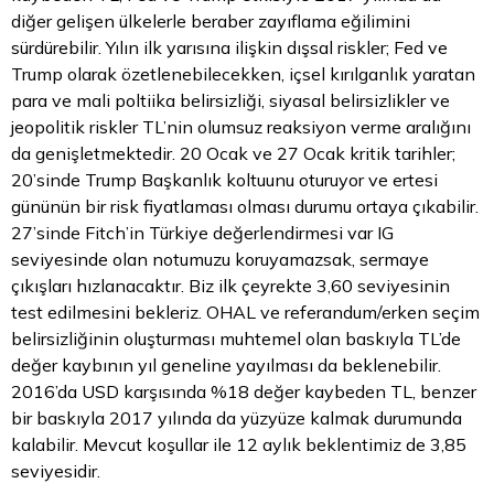
diğer gelişen ülkelerle beraber zayıflama eğilimini
sürdürebilir. Yılın ilk yarısına ilişkin dışsal riskler; Fed ve
Trump olarak özetlenebilecekken, içsel kırılganlık yaratan
para ve mali poltiika belirsizliği, siyasal belirsizlikler ve
jeopolitik riskler TL’nin olumsuz reaksiyon verme aralığını
da genişletmektedir. 20 Ocak ve 27 Ocak kritik tarihler;
20’sinde Trump Başkanlık koltuunu oturuyor ve ertesi
gününün bir risk fiyatlaması olması durumu ortaya çıkabilir.
27’sinde Fitch’in Türkiye değerlendirmesi var IG
seviyesinde olan notumuzu koruyamazsak, sermaye
çıkışları hızlanacaktır. Biz ilk çeyrekte 3,60 seviyesinin
test edilmesini bekleriz. OHAL ve referandum/erken seçim
belirsizliğinin oluşturması muhtemel olan baskıyla TL’de
değer kaybının yıl geneline yayılması da beklenebilir.
2016’da USD karşısında %18 değer kaybeden TL, benzer
bir baskıyla 2017 yılında da yüzyüze kalmak durumunda
kalabilir. Mevcut koşullar ile 12 aylık beklentimiz de 3,85
seviyesidir.