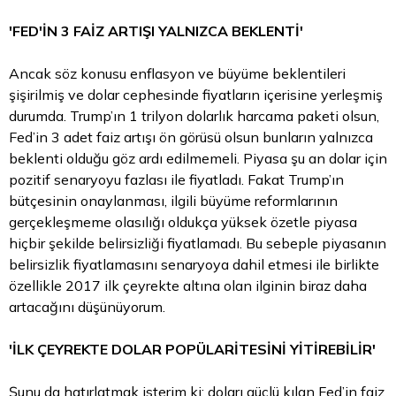
'FED'İN 3 FAİZ ARTIŞI YALNIZCA BEKLENTİ'
Ancak söz konusu enflasyon ve büyüme beklentileri
şişirilmiş ve dolar cephesinde fiyatların içerisine yerleşmiş
durumda. Trump’ın 1 trilyon dolarlık harcama paketi olsun,
Fed’in 3 adet faiz artışı ön görüsü olsun bunların yalnızca
beklenti olduğu göz ardı edilmemeli. Piyasa şu an dolar için
pozitif senaryoyu fazlası ile fiyatladı. Fakat Trump’ın
bütçesinin onaylanması, ilgili büyüme reformlarının
gerçekleşmeme olasılığı oldukça yüksek özetle piyasa
hiçbir şekilde belirsizliği fiyatlamadı. Bu sebeple piyasanın
belirsizlik fiyatlamasını senaryoya dahil etmesi ile birlikte
özellikle 2017 ilk çeyrekte altına olan ilginin biraz daha
artacağını düşünüyorum.
'İLK ÇEYREKTE DOLAR POPÜLARİTESİNİ YİTİREBİLİR'
Şunu da hatırlatmak isterim ki; doları güçlü kılan Fed’in faiz