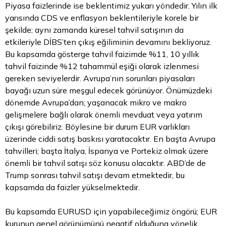
Piyasa faizlerinde ise beklentimiz yukarı yöndedir. Yılın ilk
yarısında CDS ve enflasyon beklentileriyle korele bir
şekilde; aynı zamanda küresel tahvil satışının da
etkileriyle DİBS’ten çıkış eğiliminin devamını bekliyoruz.
Bu kapsamda gösterge tahvil faizimde %11, 10 yıllık
tahvil faizinde %12 tahammül eşiği olarak izlenmesi
gereken seviyelerdir. Avrupa’nın sorunları piyasaları
bayağı uzun süre meşgul edecek görünüyor. Önümüzdeki
dönemde Avrupa’dan; yaşanacak mikro ve makro
gelişmelere bağlı olarak önemli mevduat veya yatırım
çıkışı görebiliriz. Böylesine bir durum EUR varlıkları
üzerinde ciddi satış baskısı yaratacaktır. En başta Avrupa
tahvilleri; başta İtalya, İspanya ve Portekiz olmak üzere
önemli bir tahvil satışı söz konusu olacaktır. ABD’de de
Trump sonrası tahvil satışı devam etmektedir, bu
kapsamda da faizler yükselmektedir.
Bu kapsamda EURUSD için yapabileceğimiz öngörü; EUR
kurunun genel görünümünü negatif olduğuna yönelik