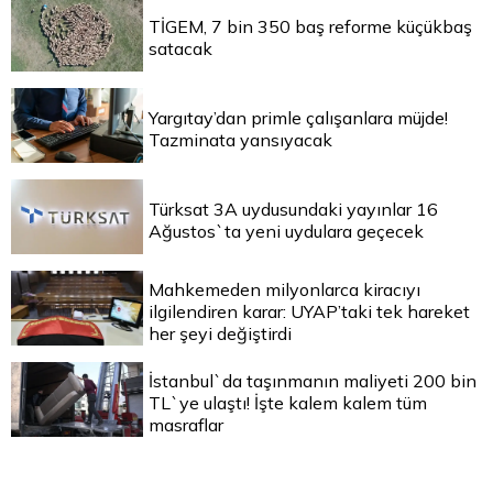
TİGEM, 7 bin 350 baş reforme küçükbaş
satacak
Yargıtay’dan primle çalışanlara müjde!
Tazminata yansıyacak
Türksat 3A uydusundaki yayınlar 16
Ağustos`ta yeni uydulara geçecek
Mahkemeden milyonlarca kiracıyı
ilgilendiren karar: UYAP’taki tek hareket
her şeyi değiştirdi
İstanbul`da taşınmanın maliyeti 200 bin
TL`ye ulaştı! İşte kalem kalem tüm
masraflar