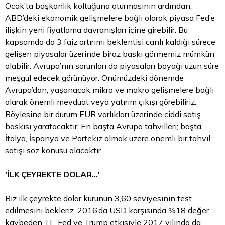
Ocak’ta başkanlık koltuğuna oturmasının ardından,
ABD’deki ekonomik gelişmelere bağlı olarak piyasa Fed’e
ilişkin yeni fiyatlama davranışları içine girebilir. Bu
kapsamda da 3 faiz artırımı beklentisi canlı kaldığı sürece
gelişen piyasalar üzerinde biraz baskı görmemiz mümkün
olabilir. Avrupa’nın sorunları da piyasaları bayağı uzun süre
meşgul edecek görünüyor. Önümüzdeki dönemde
Avrupa’dan; yaşanacak mikro ve makro gelişmelere bağlı
olarak önemli mevduat veya yatırım çıkışı görebiliriz.
Böylesine bir durum EUR varlıkları üzerinde ciddi satış
baskısı yaratacaktır. En başta Avrupa tahvilleri; başta
İtalya, İspanya ve Portekiz olmak üzere önemli bir
tahvil
satışı söz konusu olacaktır.
'İLK ÇEYREKTE DOLAR...'
Biz ilk çeyrekte dolar kurunun 3,60 seviyesinin test
edilmesini bekleriz. 2016’da USD karşısında %18 değer
kaybeden TL, Fed ve Trump etkisiyle 2017 yılında da