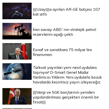
|||Uzay|||a ayrılan AR-GE bütçesi 107
kat arttı
İran savaşı ABD`nin stratejik petrol
rezervlerini aşağı çekti
Esnaf ve sanatkara 75 milyar lira
finansman
Türksat yayınları yeni nesil uydulara
taşınıyor! D-Smart Genel Müdür
Yardımcısı Yıldırım: Yeni uydularla bozuk
havalarda kesintisiz yayın izleyeceğiz
|||Vergi ve SGK borçlarının yeniden
yapılandırılması gerçekten önemli bir
fırsat|||