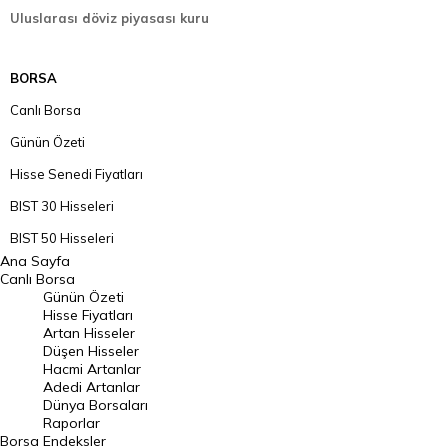
Uluslarası döviz piyasası kuru
BORSA
Canlı Borsa
Günün Özeti
Hisse Senedi Fiyatları
BIST 30 Hisseleri
BIST 50 Hisseleri
Ana Sayfa
BIST 100 Hisseleri
Canlı Borsa
Günün Özeti
En Çok Artan Hisseler
Hisse Fiyatları
Artan Hisseler
En Çok Düşen Hisseler
Düşen Hisseler
Hacmi Artanlar
Hacmi Artanlar
Adedi Artanlar
Geçmiş Kapanışlar
Dünya Borsaları
Raporlar
Dünya Borsaları
Borsa
Endeksler