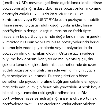
(tercihen USD) mevduat şeklinde ağırlıklandırılabilir. Hisse
pozisyonu ağırlığını düşürdük, hisse pozisyonlarını koruma
amacıyla vadeli BİST 30’da kısa, VİOP USDTRY
kontratında veya FX USDTRY’de uzun pozisyon alınabilir.
Hisse senedi piyasasındaki aşağı yönlü riskler, hisse
portföylerinin dengeli oluşturulmasına ve farklı tipte
hisselerin bu portföy içerisinde değerlendirilmesini gerekli
kılmaktadır. Bunun yanı sıra, hisse pozisyonlarında harici
koruma için vadeli piyasalarda veya opsiyonlarda da
pozisyon almak mümkün olabilir. Orta ve uzun vadede
büyüme beklentisini koruyan ve mali yapısı güçlü, dış
şoklara korunaklı şirketlerin hisse senetlerinde de uzun
vadeli pozisyon alınabilir, hissede yeni alım için uygun
fiyat seviyeleri kollanmalı. Bu tarz şirketlerin hisse
senetlerinde piyasa moraline bağlı geri çekilmeler, uygun
marjlarda yeni alım için fırsat bile yaratabilir. Ancak böyle
bile olsa, yatırımcılar riski çeşitlendirmelidirler. Biz
portföylerde hisse senedi ağırlığını ise riskli ve orta riskli
portföylerde %25-30 seviyelerine kadar çıkarabilirken,