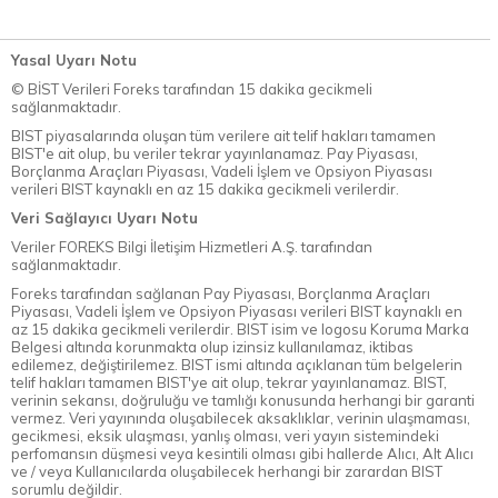
Yasal Uyarı Notu
© BİST Verileri Foreks tarafından 15 dakika gecikmeli
sağlanmaktadır.
BIST piyasalarında oluşan tüm verilere ait telif hakları tamamen
BIST'e ait olup, bu veriler tekrar yayınlanamaz. Pay Piyasası,
Borçlanma Araçları Piyasası, Vadeli İşlem ve Opsiyon Piyasası
verileri BIST kaynaklı en az 15 dakika gecikmeli verilerdir.
Veri Sağlayıcı Uyarı Notu
Veriler FOREKS Bilgi İletişim Hizmetleri A.Ş. tarafından
sağlanmaktadır.
Foreks tarafından sağlanan Pay Piyasası, Borçlanma Araçları
Piyasası, Vadeli İşlem ve Opsiyon Piyasası verileri BIST kaynaklı en
az 15 dakika gecikmeli verilerdir. BIST isim ve logosu Koruma Marka
Belgesi altında korunmakta olup izinsiz kullanılamaz, iktibas
edilemez, değiştirilemez. BIST ismi altında açıklanan tüm belgelerin
telif hakları tamamen BIST'ye ait olup, tekrar yayınlanamaz. BIST,
verinin sekansı, doğruluğu ve tamlığı konusunda herhangi bir garanti
vermez. Veri yayınında oluşabilecek aksaklıklar, verinin ulaşmaması,
gecikmesi, eksik ulaşması, yanlış olması, veri yayın sistemindeki
perfomansın düşmesi veya kesintili olması gibi hallerde Alıcı, Alt Alıcı
ve / veya Kullanıcılarda oluşabilecek herhangi bir zarardan BIST
sorumlu değildir.