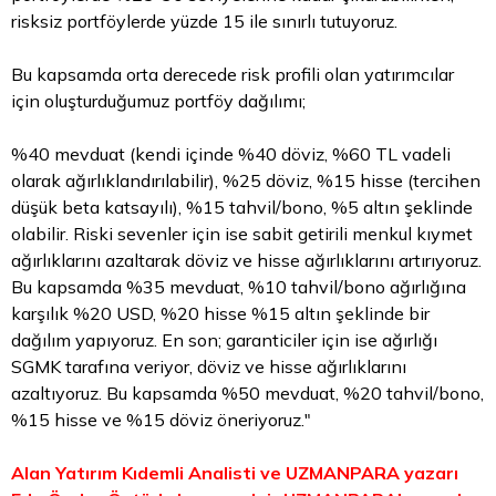
risksiz portföylerde yüzde 15 ile sınırlı tutuyoruz.
Bu kapsamda orta derecede risk profili olan yatırımcılar
için oluşturduğumuz portföy dağılımı;
%40 mevduat (kendi içinde %40 döviz, %60 TL vadeli
olarak ağırlıklandırılabilir), %25 döviz, %15 hisse (tercihen
düşük beta katsayılı), %15 tahvil/bono, %5 altın şeklinde
olabilir. Riski sevenler için ise sabit getirili menkul kıymet
ağırlıklarını azaltarak döviz ve hisse ağırlıklarını artırıyoruz.
Bu kapsamda %35 mevduat, %10 tahvil/bono ağırlığına
karşılık %20 USD, %20 hisse %15 altın şeklinde bir
dağılım yapıyoruz. En son; garanticiler için ise ağırlığı
SGMK tarafına veriyor, döviz ve hisse ağırlıklarını
azaltıyoruz. Bu kapsamda %50 mevduat, %20 tahvil/bono,
%15 hisse ve %15 döviz öneriyoruz."
Alan Yatırım Kıdemli Analisti ve UZMANPARA yazarı