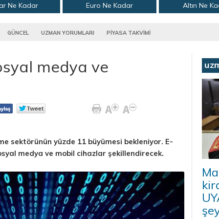
ar Ne Kadar
Euro Ne Kadar
Altın Ne K
GÜNCEL
UZMAN YORUMLARI
PİYASA TAKVİMİ
sosyal medya ve
uz
nme sektörünün yüzde 11 büyümesi bekleniyor. E-
syal medya ve mobil cihazlar şekillendirecek.
Ma
kir
UYA
şey