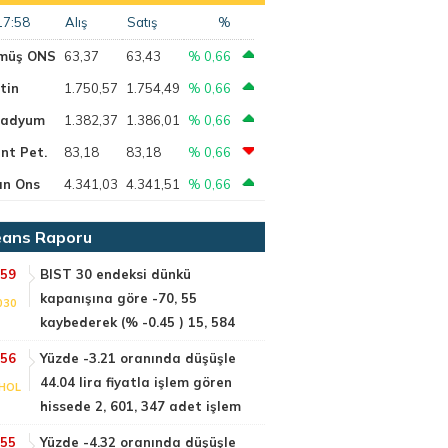
17:58
Alış
Satış
%
müş ONS
63,37
63,43
% 0,66
tin
1.750,57
1.754,49
% 0,66
ladyum
1.382,37
1.386,01
% 0,66
nt Pet.
83,18
83,18
% 0,66
ın Ons
4.341,03
4.341,51
% 0,66
ans Raporu
:59
BIST 30 endeksi dünkü
kapanışına göre -70, 55
030
kaybederek (% -0.45 ) 15, 584
:56
Yüzde -3.21 oranında düşüşle
44.04 lira fiyatla işlem gören
HOL
hissede 2, 601, 347 adet işlem
:55
Yüzde -4.32 oranında düşüşle