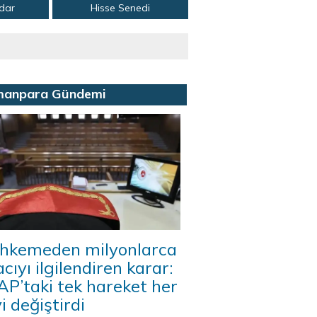
adar
Hisse Senedi
manpara Gündemi
hkemeden milyonlarca
acıyı ilgilendiren karar:
P’taki tek hareket her
i değiştirdi