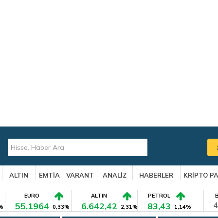
ALTIN
EMTİA
VARANT
ANALİZ
HABERLER
KRİPTO P
EURO
ALTIN
PETROL
55,1964
6.642,42
83,43
4
%
0,33%
2,31%
1,14%