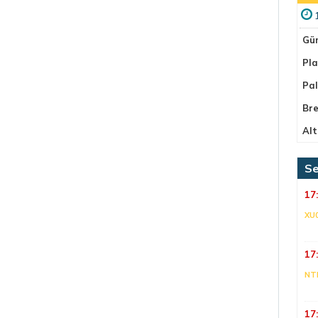
Gü
Pla
Pa
Bre
Alt
Se
17
XU
17
NT
17