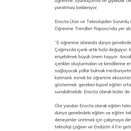
öğrenme, oyunlaştırma ve giyilebilir te
yaratması bekleniyor.
Enocta Ürün ve Teknolojiden Sorumlu
Öğrenme Trendleri Raporu’nda yer alan 
“E-öğrenme alanında dünya genelinde ik
Çağımızda içerik artık hızla değişiyor,
erişebilmek büyük önem taşıyor. Ancak 
içerikler oluşturmaları ve kendilerine
sağlayacak yollar bulmak mecburiyetind
katmanlı, esnek bir öğrenme ekosistemi 
göstermek, gereken kişisel eğitim ortam
sunabilmelidir. Enocta olarak bizler d
Öte yandan Enocta olarak eğitim teknolo
dünya genelindeki eğitim ve eğitim tekn
deneyimler üretmek için çalışmaya d
teknoloji çağının ve Endüstri 4.0’ın getir