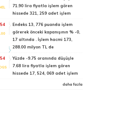
71.90 lira fiyatla işlem gören
NEL
hissede 321, 259 adet işlem
:54
Endeks 13, 776 puanda işlem
görerek önceki kapanışının % -0,
100
17 altında . İşlem hacmi 173,
288.00 milyon TL de
:54
Yüzde -9.75 oranında düşüşle
7.68 lira fiyatla işlem gören
DGS
hissede 17, 524, 069 adet işlem
daha fazla