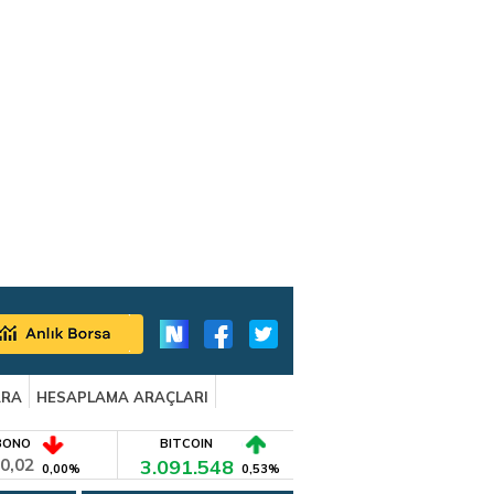
ARA
HESAPLAMA ARAÇLARI
BONO
BITCOIN
0,02
3.091.548
0,00%
0,53%