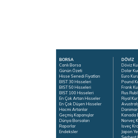
BORSA
DÖVİZ
Canlı Borsa
Döviz Ku
Günün Özeti
Dolar Ku
Hisse Senedi Fiyatları
Euro Kur
BIST 30 Hisseleri
Pound K
BIST 50 Hisseleri
Frank Ku
BIST 100 Hisseleri
Rus Rubl
En Çok Artan Hisseler
Riyal Kur
En Çok Düşen Hisseler
Avustral
Hacmi Artanlar
Danimar
Geçmiş Kapanışlar
Kanada D
Dünya Borsaları
Norveç K
Raporlar
İsveç Kr
Endeksler
Japon Ye
Serbest 