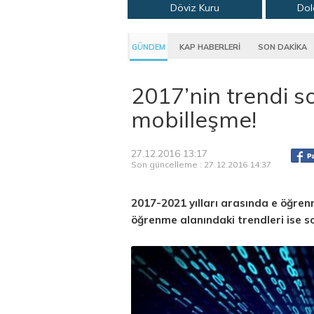
Döviz Kuru
Dol
GÜNDEM
KAP HABERLERİ
SON DAKİKA
2017’nin trendi 
mobilleşme!
27.12.2016 13:17
Son güncelleme : 27.12.2016 14:37
2017-2021 yılları arasında e öğre
öğrenme alanındaki trendleri ise so