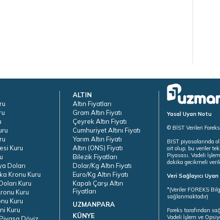
ALTIN
ru
Altın Fiyatları
ru
Gram Altın Fiyatı
Yasal Uyarı Notu
u
Çeyrek Altın Fiyatı
© BİST Verileri Forek
uru
Cumhuriyet Altını Fiyatı
ru
Yarım Altın Fiyatı
BIST piyasalarında ol
esi Kuru
Altın (ONS) Fiyatı
ait olup, bu veriler 
Piyasası, Vadeli İşle
u
Bilezik Fiyatları
dakika gecikmeli veril
ya Doları
Dolar/Kg Altın Fiyatı
ka Kronu Kuru
Euro/Kg Altın Fiyatı
Veri Sağlayıcı Uyar
oları Kuru
Kapalı Çarşı Altın
*(Veriler FOREKS Bilg
Fiyatları
ronu Kuru
sağlanmaktadır)
onu Kuru
UZMANPARA
ni Kuru
Foreks tarafından sa
KÜNYE
Vadeli İşlem ve Opsiy
Piyasa Döviz