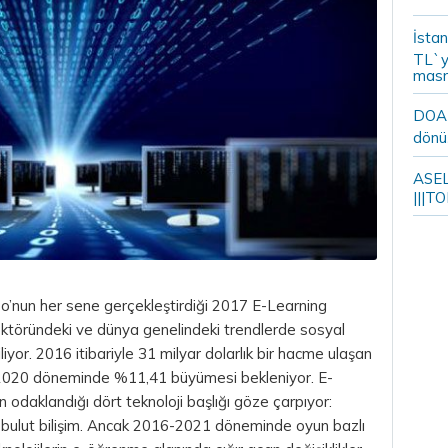
İstan
TL`y
masr
DOA m
dönü
ASELS
|||TO
o’nun her sene gerçekleştirdiği 2017 E-Learning
töründeki ve dünya genelindeki trendlerde sosyal
yor. 2016 itibariyle 31 milyar dolarlık bir hacme ulaşan
2020 döneminde %11,41 büyümesi bekleniyor. E-
 odaklandığı dört teknoloji başlığı göze çarpıyor:
 bulut bilişim. Ancak 2016-2021 döneminde oyun bazlı