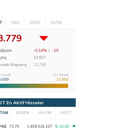
T
USD
EURO
ALTIN
3.779
eğişim
:
-0,14%
|
-19
ılış
:
13.827
nceki Kapanış
: 13.799
 Düşük
En Yüksek
3.699
13.956
ST En Aktif Hisseler
TAN
DÜŞEN
HACİM
ADET
PAE
73,70
1.458.026.107
% 10,00