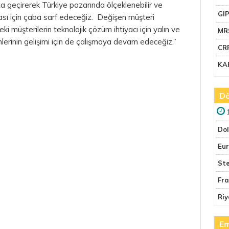
 geçirerek Türkiye pazarında ölçeklenebilir ve
GI
ası için çaba sarf edeceğiz. Değişen müşteri
eki müşterilerin teknolojik çözüm ihtiyacı için yalın ve
MR
mlerinin gelişimi için de çalışmaya devam edeceğiz.”
CR
KA
Dö
Do
Eu
Ste
Fr
Riy
Em