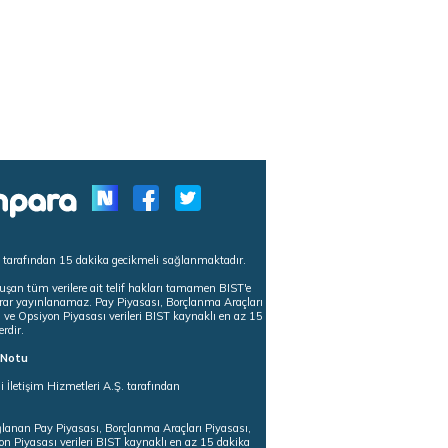
s tarafından 15 dakika gecikmeli sağlanmaktadır.
uşan tüm verilere ait telif hakları tamamen BIST'e
tekrar yayınlanamaz. Pay Piyasası, Borçlanma Araçları
m ve Opsiyon Piyasası verileri BIST kaynaklı en az 15
erdir.
ı Notu
i İletişim Hizmetleri A.Ş. tarafından
ğlanan Pay Piyasası, Borçlanma Araçları Piyasası,
on Piyasası verileri BIST kaynaklı en az 15 dakika