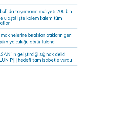
bul`da taşınmanın maliyeti 200 bin
e ulaştı! İşte kalem kalem tüm
aflar
akinelerine bırakılan atıkların geri
şüm yolculuğu görüntülendi
AN`ın geliştirdiği sığınak delici
LUN P||| hedefi tam isabetle vurdu