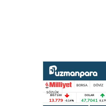
BORSA
DÖVİZ
SÖZLÜK
BIST100
DOLAR
13.779
47,7041
-0,14%
0,17