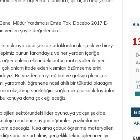
knolojilerin e-öğrenme alanında çığır açan değişiklikler
 Genel Müdür Yardımcısı Emre Tok, Docebo 2017 E-
BIS
verileri şöyle değerlendirdi:
1
i noktaya ciddi şekilde odaklanılacak: içerik ve birey.
 hepimiz bunun farkındayız ve her yerden içeriğe
D
öğrenenlerin ellerindeki bütün materyaller ile yeni
Aç
 en çok anlam ifade eden kısımları özümsemelerini
Ö
eyiz. Bu yüzden en iyi eğitim ve gelişim planı çok
En
yaratmak, öğrenene nasıl akıllı bir tüketici olacağını
1
ını oluşturup sürekliliğini sağlamak gibi kritik faydalar
e bu konuya daha çok eğileceğiz.
BI
jileri sektöründeki lider oyuncuya yakışır şekilde,
oloji trendlerine uygun eğitimler, yazılımlar ve
AR
evam edeceğiz. Kısa ama çabuk öğrenme materyalleri,
diği sanal ve artırılmış gerçeklik teknolojilerini en iyi
EM