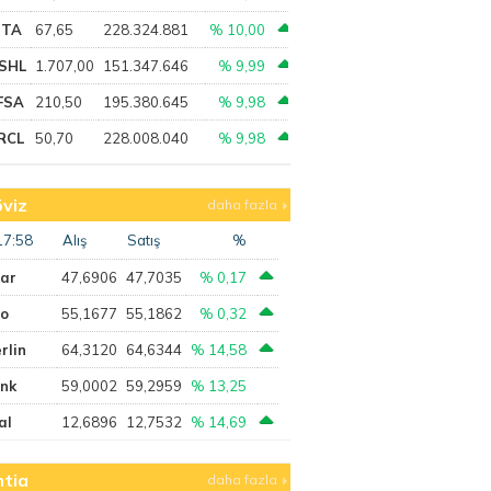
PTA
67,65
228.324.881
% 10,00
SHL
1.707,00
151.347.646
% 9,99
FSA
210,50
195.380.645
% 9,98
RCL
50,70
228.008.040
% 9,98
viz
daha fazla
17:58
Alış
Satış
%
lar
47,6906
47,7035
% 0,17
ro
55,1677
55,1862
% 0,32
rlin
64,3120
64,6344
% 14,58
ank
59,0002
59,2959
% 13,25
al
12,6896
12,7532
% 14,69
tia
daha fazla