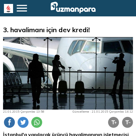
3. havalimanı için dev kredi!
21.01.2015 Çarşamba 13:58
Güncelleme : 21.01.2015 Çarşamba 14:12
İstanbul'a yapılacak üçüncü havalimanının işletmecisi