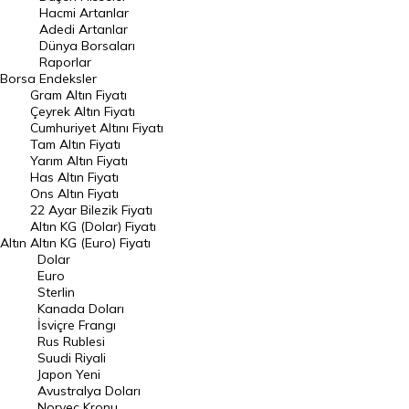
Hacmi Artanlar
Hacmi Artanlar
Adedi Artanlar
Geçmiş Kapanışlar
Dünya Borsaları
Raporlar
Dünya Borsaları
Borsa
Endeksler
Gram Altın Fiyatı
Raporlar
Çeyrek Altın Fiyatı
Endeksler
Cumhuriyet Altını Fiyatı
Tam Altın Fiyatı
Yarım Altın Fiyatı
DÖVİZ
Has Altın Fiyatı
Ons Altın Fiyatı
Döviz Kuru
22 Ayar Bilezik Fiyatı
Dolar Kuru
Altın KG (Dolar) Fiyatı
Altın
Altın KG (Euro) Fiyatı
Euro Kuru
Dolar
Euro
Pound Kuru
Sterlin
Kanada Doları
Frank Kuru
İsviçre Frangı
Riyal Kuru
Rus Rublesi
Suudi Riyali
Avustralya Doları
Japon Yeni
Avustralya Doları
Danimarka Kronu Kuru
Norveç Kronu