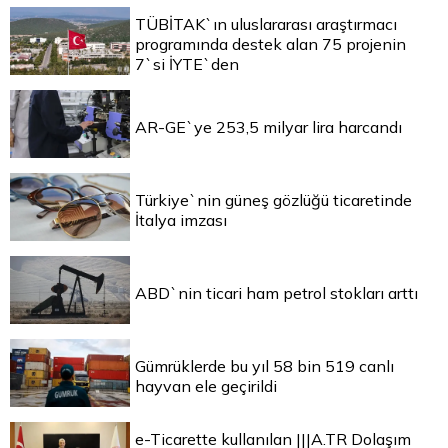
TÜBİTAK`ın uluslararası araştırmacı
programında destek alan 75 projenin
7`si İYTE`den
AR-GE`ye 253,5 milyar lira harcandı
Türkiye`nin güneş gözlüğü ticaretinde
İtalya imzası
ABD`nin ticari ham petrol stokları arttı
Gümrüklerde bu yıl 58 bin 519 canlı
hayvan ele geçirildi
e-Ticarette kullanılan |||A.TR Dolaşım