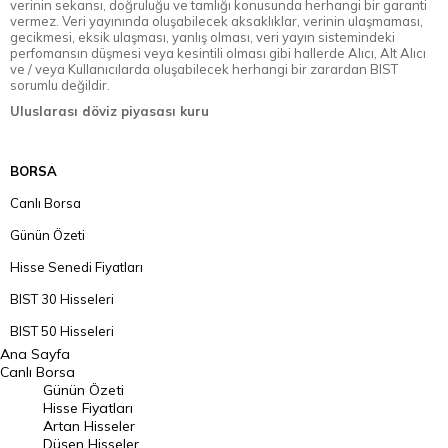
verinin sekansı, doğruluğu ve tamlığı konusunda herhangi bir garanti
vermez. Veri yayınında oluşabilecek aksaklıklar, verinin ulaşmaması,
gecikmesi, eksik ulaşması, yanlış olması, veri yayın sistemindeki
perfomansın düşmesi veya kesintili olması gibi hallerde Alıcı, Alt Alıcı
ve / veya Kullanıcılarda oluşabilecek herhangi bir zarardan BIST
sorumlu değildir.
Uluslarası döviz piyasası kuru
BORSA
Canlı Borsa
Günün Özeti
Hisse Senedi Fiyatları
BIST 30 Hisseleri
BIST 50 Hisseleri
Ana Sayfa
BIST 100 Hisseleri
Canlı Borsa
Günün Özeti
En Çok Artan Hisseler
Hisse Fiyatları
Artan Hisseler
En Çok Düşen Hisseler
Düşen Hisseler