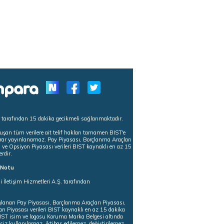
s tarafından 15 dakika gecikmeli sağlanmaktadır.
uşan tüm verilere ait telif hakları tamamen BIST'e
tekrar yayınlanamaz. Pay Piyasası, Borçlanma Araçları
m ve Opsiyon Piyasası verileri BIST kaynaklı en az 15
erdir.
ı Notu
i İletişim Hizmetleri A.Ş. tarafından
ğlanan Pay Piyasası, Borçlanma Araçları Piyasası,
on Piyasası verileri BIST kaynaklı en az 15 dakika
 BIST isim ve logosu Koruma Marka Belgesi altında
iz kullanılamaz, iktibas edilemez, değiştirilemez.