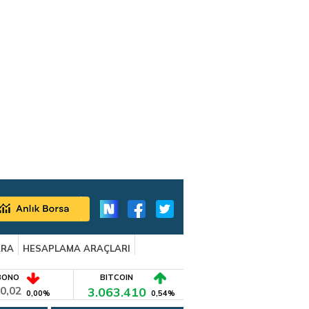
ARA
HESAPLAMA ARAÇLARI
BONO
BITCOIN
0,02
3.063.410
0,00%
0,54%