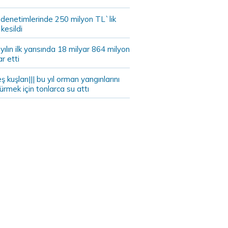
 denetimlerinde 250 milyon TL`lik
kesildi
ılın ilk yarısında 18 milyar 864 milyon
ar etti
eş kuşları||| bu yıl orman yangınlarını
rmek için tonlarca su attı