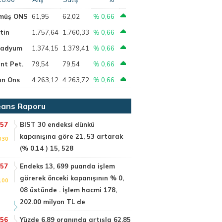
müş ONS
61,95
62,02
% 0,66
tin
1.757,64
1.760,33
% 0,66
ladyum
1.374,15
1.379,41
% 0,66
nt Pet.
79,54
79,54
% 0,66
ın Ons
4.263,12
4.263,72
% 0,66
ans Raporu
:57
BIST 30 endeksi dünkü
kapanışına göre 21, 53 artarak
030
(% 0.14 ) 15, 528
:57
Endeks 13, 699 puanda işlem
görerek önceki kapanışının % 0,
100
08 üstünde . İşlem hacmi 178,
202.00 milyon TL de
:56
Yüzde 6.89 oranında artışla 62.85