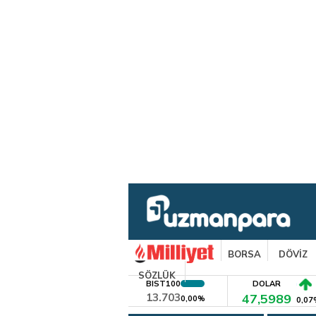
BORSA
DÖVİZ
SÖZLÜK
BIST100
DOLAR
13.703
47,5989
0,00%
0,07