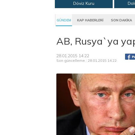
Döviz Kuru
Dol
GÜNDEM
KAP HABERLERİ
SON DAKİKA
AB, Rusya`ya yap
28.01.2015 14:22
Son güncelleme : 28.01.2015 14:22