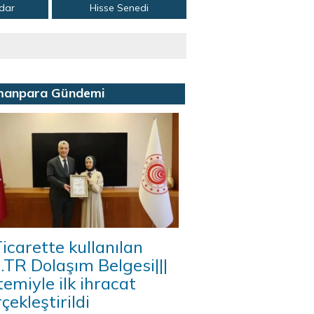
adar
Hisse Senedi
manpara Gündemi
icarette kullanılan
A.TR Dolaşım Belgesi|||
temiyle ilk ihracat
çekleştirildi