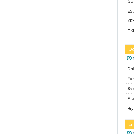
GU
ES
KE
TK
Dö
Do
Eu
Ste
Fr
Riy
Em