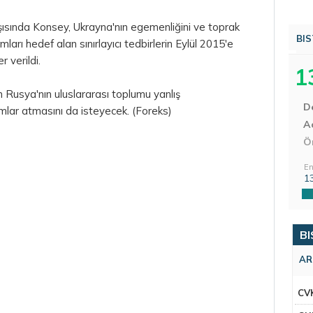
şısında Konsey, Ukrayna'nın egemenliğini ve toprak
BIS
ları hedef alan sınırlayıcı tedbirlerin Eylül 2015'e
r verildi.
1
n Rusya'nın uluslararası toplumu yanlış
D
mlar atmasını da isteyecek. (Foreks)
Aç
Ö
En
1
BI
AR
CV