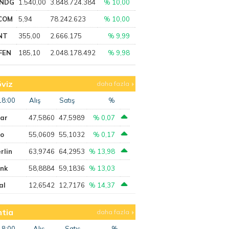
NDG
1.540,00
3.848.724.384
% 10,00
COM
5,94
78.242.623
% 10,00
NT
355,00
2.666.175
% 9,99
FEN
185,10
2.048.178.492
% 9,98
viz
daha fazla
18:00
Alış
Satış
%
lar
47,5860
47,5989
% 0,07
ro
55,0609
55,1032
% 0,17
rlin
63,9746
64,2953
% 13,98
ank
58,8884
59,1836
% 13,03
al
12,6542
12,7176
% 14,37
tia
daha fazla
18:00
Alış
Satış
%