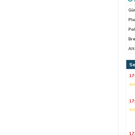
Gü
Pla
Pa
Bre
Alt
Se
17
XU
17
XU
17