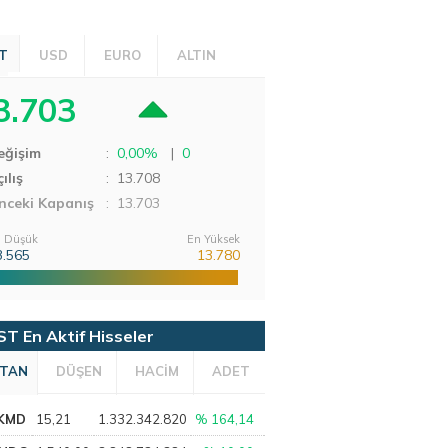
T
USD
EURO
ALTIN
3.703
eğişim
:
0,00%
|
0
ılış
:
13.708
nceki Kapanış
: 13.703
 Düşük
En Yüksek
3.565
13.780
ST En Aktif Hisseler
TAN
DÜŞEN
HACİM
ADET
KMD
15,21
1.332.342.820
% 164,14