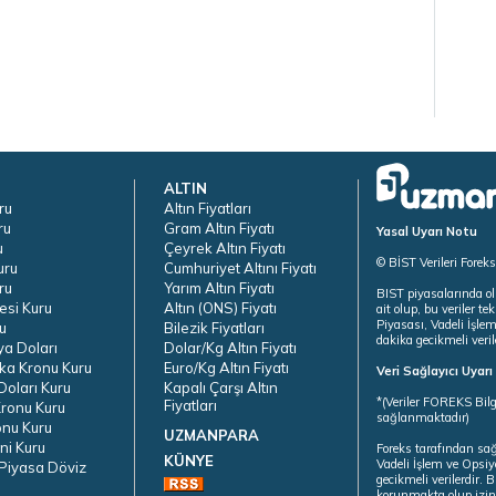
ALTIN
ru
Altın Fiyatları
ru
Gram Altın Fiyatı
Yasal Uyarı Notu
u
Çeyrek Altın Fiyatı
© BİST Verileri Forek
uru
Cumhuriyet Altını Fiyatı
ru
Yarım Altın Fiyatı
BIST piyasalarında ol
esi Kuru
Altın (ONS) Fiyatı
ait olup, bu veriler 
Piyasası, Vadeli İşle
u
Bilezik Fiyatları
dakika gecikmeli veril
ya Doları
Dolar/Kg Altın Fiyatı
ka Kronu Kuru
Euro/Kg Altın Fiyatı
Veri Sağlayıcı Uyar
oları Kuru
Kapalı Çarşı Altın
*(Veriler FOREKS Bilg
Fiyatları
ronu Kuru
sağlanmaktadır)
onu Kuru
UZMANPARA
ni Kuru
Foreks tarafından sa
KÜNYE
Vadeli İşlem ve Opsiy
Piyasa Döviz
gecikmeli verilerdir.
korunmakta olup izins