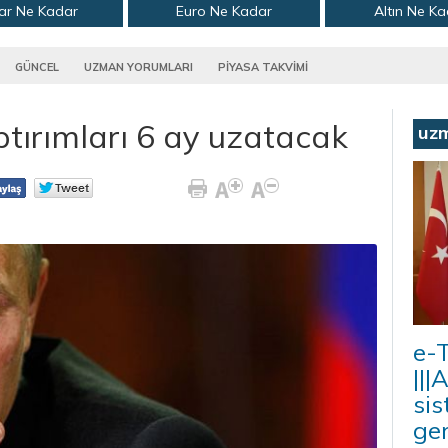
ar Ne Kadar
Euro Ne Kadar
Altın Ne K
GÜNCEL
UZMAN YORUMLARI
PİYASA TAKVİMİ
tırımları 6 ay uzatacak
uz
e-T
|||
sis
ger