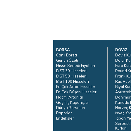
BORSA
DÖVİZ
Canlı Borsa
Döviz Ku
Günün Özeti
Dolar Ku
Hisse Senedi Fiyatları
Euro Kur
BIST 30 Hisseleri
Pound K
BIST 50 Hisseleri
Frank Ku
BIST 100 Hisseleri
Rus Rubl
En Çok Artan Hisseler
Riyal Kur
En Çok Düşen Hisseler
Avustral
Hacmi Artanlar
Danimar
Geçmiş Kapanışlar
Kanada D
Dünya Borsaları
Norveç K
Raporlar
İsveç Kr
Endeksler
Japon Ye
Serbest 
Kurları