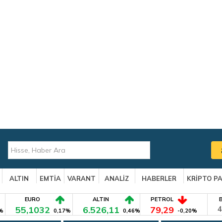
ALTIN
EMTİA
VARANT
ANALİZ
HABERLER
KRİPTO P
EURO
ALTIN
PETROL
55,1032
6.526,11
79,29
4
%
0,17%
0,46%
-0,20%