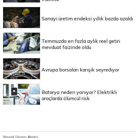
Sanayi üretim endeksi yıllık bazda azaldı
Temmuzda en fazla aylık reel getiri
mevduat faizinde oldu
Avrupa borsaları karışık seyrediyor
Batarya neden yanıyor? Elektrikli
araçlarda ölümcül risk
Yasal Uyarı Notu