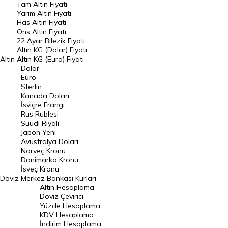
Tam Altın Fiyatı
Yarım Altın Fiyatı
DÖVİZ
Has Altın Fiyatı
Ons Altın Fiyatı
Döviz Kuru
22 Ayar Bilezik Fiyatı
Dolar Kuru
Altın KG (Dolar) Fiyatı
Altın
Altın KG (Euro) Fiyatı
Euro Kuru
Dolar
Euro
Pound Kuru
Sterlin
Kanada Doları
Frank Kuru
İsviçre Frangı
Riyal Kuru
Rus Rublesi
Suudi Riyali
Avustralya Doları
Japon Yeni
Avustralya Doları
Danimarka Kronu Kuru
Norveç Kronu
Danimarka Kronu
Kanada Doları Kuru
İsveç Kronu
Döviz
Merkez Bankası Kurlari
Norveç Kronu Kuru
Altın Hesaplama
İsveç Kronu Kuru
Döviz Çevirici
Yüzde Hesaplama
Japon Yeni Kuru
KDV Hesaplama
İndirim Hesaplama
Serbest Piyasa Döviz Kurları