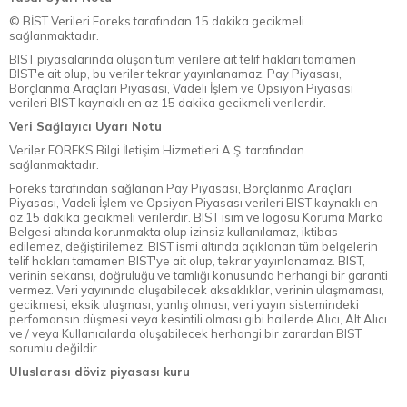
© BİST Verileri Foreks tarafından 15 dakika gecikmeli
sağlanmaktadır.
BIST piyasalarında oluşan tüm verilere ait telif hakları tamamen
BIST'e ait olup, bu veriler tekrar yayınlanamaz. Pay Piyasası,
Borçlanma Araçları Piyasası, Vadeli İşlem ve Opsiyon Piyasası
verileri BIST kaynaklı en az 15 dakika gecikmeli verilerdir.
Veri Sağlayıcı Uyarı Notu
Veriler FOREKS Bilgi İletişim Hizmetleri A.Ş. tarafından
sağlanmaktadır.
Foreks tarafından sağlanan Pay Piyasası, Borçlanma Araçları
Piyasası, Vadeli İşlem ve Opsiyon Piyasası verileri BIST kaynaklı en
az 15 dakika gecikmeli verilerdir. BIST isim ve logosu Koruma Marka
Belgesi altında korunmakta olup izinsiz kullanılamaz, iktibas
edilemez, değiştirilemez. BIST ismi altında açıklanan tüm belgelerin
telif hakları tamamen BIST'ye ait olup, tekrar yayınlanamaz. BIST,
verinin sekansı, doğruluğu ve tamlığı konusunda herhangi bir garanti
vermez. Veri yayınında oluşabilecek aksaklıklar, verinin ulaşmaması,
gecikmesi, eksik ulaşması, yanlış olması, veri yayın sistemindeki
perfomansın düşmesi veya kesintili olması gibi hallerde Alıcı, Alt Alıcı
ve / veya Kullanıcılarda oluşabilecek herhangi bir zarardan BIST
sorumlu değildir.
Uluslarası döviz piyasası kuru