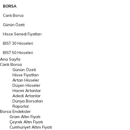
BORSA
Canlı Borsa
Günün Özeti
Hisse Senedi Fiyatları
BIST 30 Hisseleri
BIST 50 Hisseleri
Ana Sayfa
BIST 100 Hisseleri
Canlı Borsa
Günün Özeti
En Çok Artan Hisseler
Hisse Fiyatları
Artan Hisseler
En Çok Düşen Hisseler
Düşen Hisseler
Hacmi Artanlar
Hacmi Artanlar
Adedi Artanlar
Geçmiş Kapanışlar
Dünya Borsaları
Raporlar
Dünya Borsaları
Borsa
Endeksler
Gram Altın Fiyatı
Raporlar
Çeyrek Altın Fiyatı
Endeksler
Cumhuriyet Altını Fiyatı