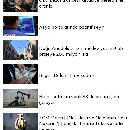
Okul sezonu öncesi kırtasiye denetimleri
artırıldı
Asya borsalarında pozitif seyir
Doğu Anadolu turizmine dev yatırım! 55
projeye 250 milyon lira
Bugün Dolar/TL ne kadar?
Brent petrolün varili 83 dolardan işlem
görüyor
TCMB`den |||Net Hata ve Noksanın Nesi
Noksan?||| başlıklı finansal okuryazarlık
videosu